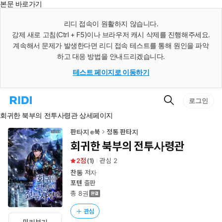
본문 바로가기
인
스
리디 접속이 원활하지 않습니다.
턴
강제 새로 고침(Ctrl + F5)이나 브라우저 캐시 삭제를 진행해주세요.
트
검
계속해서 문제가 발생한다면 리디 접속 테스트를 통해 원인을 파악
색
하고 대응 방법을 안내드리겠습니다.
테스트 페이지로 이동하기
검
리
로그인
색
디
회귀한 북부의 전투사령관 상세페이지
홈
으
로
판타지 e북
정통 판타지
이
회귀한 북부의 전투사령관
동
2
(
1
)
관심
2
찬동
저자
포텐
출판
총 8권
관심
미리보기