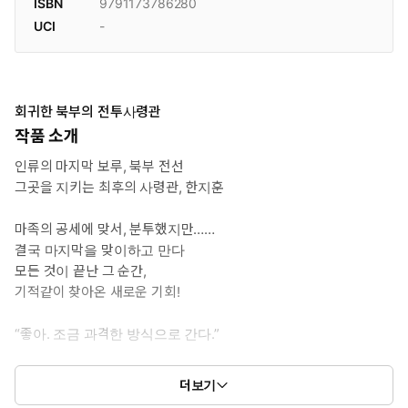
ISBN
9791173786280
UCI
-
회귀한 북부의 전투사령관
작품 소개
인류의 마지막 보루, 북부 전선
그곳을 지키는 최후의 사령관, 한지훈
마족의 공세에 맞서, 분투했지만……
결국 마지막을 맞이하고 만다
모든 것이 끝난 그 순간,
기적같이 찾아온 새로운 기회!
“좋아. 조금 과격한 방식으로 간다.”
마족의 공세를 막기 위해, 그가 돌아왔다
더보기
다시 한 번 북부의 전투 사령관이 되어