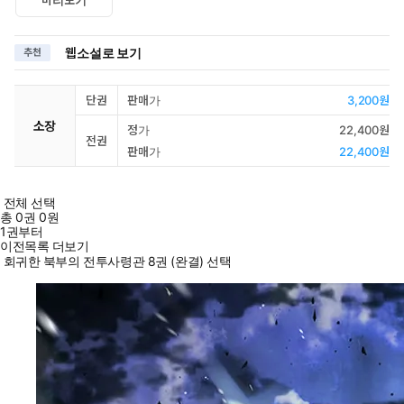
웹소설로 보기
추천
단권
판매가
3,200원
소장
정가
22,400원
전권
판매가
22,400원
전체 선택
총
0
권
0원
1권부터
이전목록 더보기
회귀한 북부의 전투사령관 8권 (완결) 선택