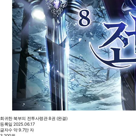
회귀한 북부의 전투사령관 8권 (완결)
등록일
2025.06.17
글자수
약 9.7만 자
3,200
원