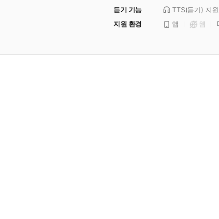
듣기 기능
TTS(듣기)
지원
지원 환경
앱
웹