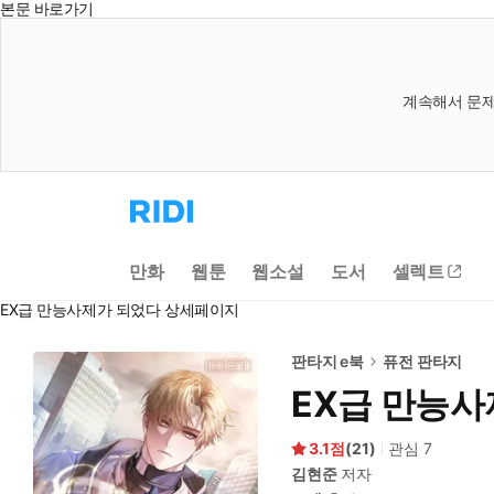
본문 바로가기
계속해서 문제
리
디
홈
으
만화
웹툰
웹소설
도서
셀렉트
로
이
EX급 만능사제가 되었다 상세페이지
동
판타지 e북
퓨전 판타지
EX급 만능사
3.1
(
21
)
관심
7
김현준
저자