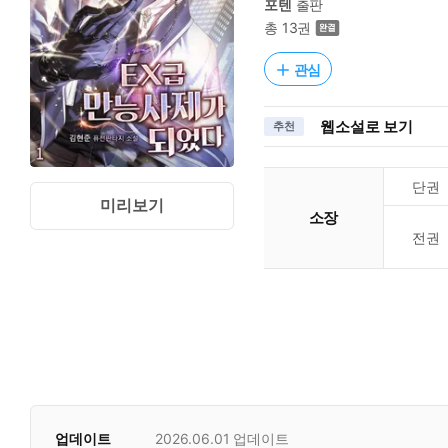
포텐
출판
총 13권
관심
웹소설로 보기
추천
단권
미리보기
소장
전권
업데이트
2026.06.01
업데이트