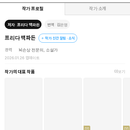
작가 프로필
작가 소개
저자
프리다 맥파든
번역
김은영
프리다 맥파든
작가 신간 알림 · 소식
경력
뇌손상 전문의, 소설가
2026.01.26
업데이트
작가의 대표 작품
더보기
전과를 숨긴 채 억만장자의 집에 가정부로 입주한 나,