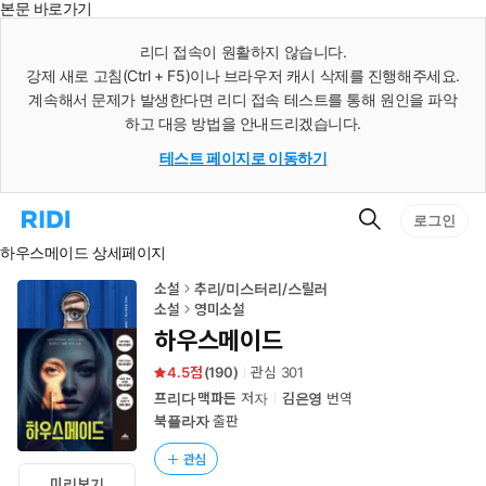
본문 바로가기
인
스
리디 접속이 원활하지 않습니다.
턴
강제 새로 고침(Ctrl + F5)이나 브라우저 캐시 삭제를 진행해주세요.
트
검
계속해서 문제가 발생한다면 리디 접속 테스트를 통해 원인을 파악
색
하고 대응 방법을 안내드리겠습니다.
테스트 페이지로 이동하기
검
리
로그인
색
디
하우스메이드 상세페이지
홈
으
로
소설
추리/미스터리/스릴러
이
소설
영미소설
동
하우스메이드
4.5
(
190
)
관심
301
프리다 맥파든
저자
김은영
번역
북플라자
출판
관심
미리보기