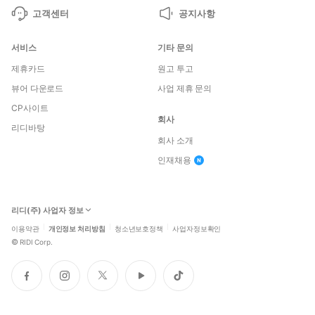
고객센터
공지사항
서비스
기타 문의
제휴카드
원고 투고
뷰어 다운로드
사업 제휴 문의
CP사이트
회사
리디바탕
회사 소개
인재채용
리디(주) 사업자 정보
이용약관
개인정보 처리방침
청소년보호정책
사업자정보확인
©
RIDI Corp.
페
인
트
유
틱
이
스
위
튜
톡
스
타
터
브
북
그