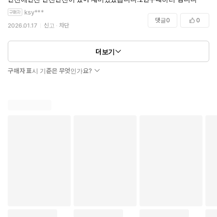
작가가 정해놓은 전개에 휘둘리느라
ksy***
캐릭터들이 별로 일관성이 없는 것이 아쉬웠어요
댓글
0
0
2026.01.17
신고
차단
더보기
구매자 표시 기준은 무엇인가요?