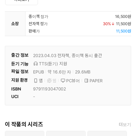
종이책 정가
16,500원
소장
전자책 정가
30
%↓
11,500원
판매가
11,500원
출간 정보
2023.04.03
전자책, 종이책 동시 출간
듣기 기능
TTS(듣기)
지원
파일 정보
EPUB
약 16.6만 자
29.6MB
지원 환경
PC뷰어
PAPER
앱
웹
ISBN
9791193047002
UCI
-
이 작품의 시리즈
더보기