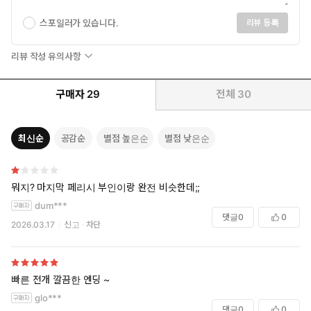
스포일러가 있습니다.
리뷰 등록
리뷰 작성 유의사항
구매자
29
전체
30
최신순
공감순
별점 높은순
별점 낮은순
뭐지? 마지막 페리시 부인이랑 완전 비슷한데;;
dum***
댓글
0
0
2026.03.17
신고
차단
빠른 전개 깔끔한 엔딩 ~
glo***
댓글
0
0