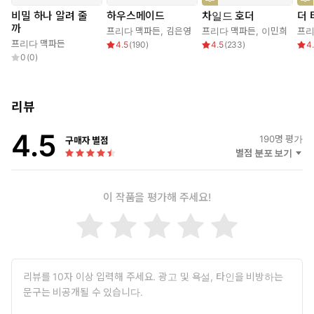
하지만 비밀을 가지고 있는 건 나만이 아니었다.
비밀 하나 알려 줄
하우스메이드
차일드 호더
더 
까
프리다 맥파든
,
김은영
프리다 맥파든
,
이민희
프리
출소 후 몇 주째 차 뒷좌석에서 먹고 자며 생활하던 나에게 드디어
프리다 맥파든
4.5
(
190
)
4.5
(
233
)
4
마지막 기회가 찾아왔다. 한 부잣집에서 가사도우미로 일하게 된
0
(
0
)
것이다. 비록 창문도 열리지 않고 문도 밖에서만 잠글 수 있는 비
좁은 다락방에서 지내야 했지만 그건 중요하지 않았다. 내 첫 일
은 늘 새하얀 옷만 입는 안주인 니나가 난장판으로 만들어 놓은
리뷰
주방을 치우는 것이었다. 이런 일이 매일 계속됐지만 니나는 자신
이 한 일을 기억하지 못하는 것 같았고, 그녀에게 정신병이 있다
4.5
190
명 평가
구매자 별점
는 소문도 돌았다. 온갖 괴팍한 요구에도 나는 잘리지 않기 위해
별점 분포 보기
꾹 참고 일했다. 그러던 어느 날, 과묵한 외국인 정원사가 심각한
표정으로 나에게 말을 건넸다. 알아들을 수 없었지만 나중에 검색
이 작품을 평가해 주세요!
해보니 ‘위험’이라는 뜻이었다. 그 말을 들은 직후 다락방을 나가
려고 손잡이를 돌렸지만 갑자기 문이 열리지 않았다. ‘날 방에 가
둔 건가? 침착하자.’ 그들은 아직 내 비밀을 모른다. 내가 진짜 어
떤 사람이고 뭘 할 수 있는 사람인지를….