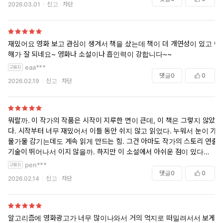
2026.03.01
신고
차단
재밌어요 영화 보고 관심이 생겨서 책을 샀는데 책이 더 개연성이 있고 이
해가 잘 되네요~ 영화나 소설이나 흡인력이 강합니다~~
eaa***
댓글
0
0
2026.02.19
신고
차단
뭐랄까. 이 작가의 작품은 시작이 지루한 면이 큰데, 이 책은 그렇지 않았
다. 시작부터 너무 재밌어서 이틀 동안 쉬지 않고 읽었다. 누워서 눈이 가
물가물 감기는데도 계속 읽게 만드는 힘. 그건 아마도 작가의 스토리 연출
기술이 뛰어나서 이지 않을까. 하지만 이 소설에서 아쉬운 점이 있다면 니
나의 캐릭터가 후반에 붕괴한다는 거고, 엔조도 일관성 있지 않다는 거.
pen***
아쉬운 점이 많지만 그럼에도 불구하고 별은 당연히 5개. 최근 읽은 책 중
댓글
0
0
2026.02.14
신고
차단
에서 이보다 몰임감 있는 책은 없었다.
알고리즘에 영화광고가 너무 많이나와서 거의 억지로 떠밀려서서 보게된