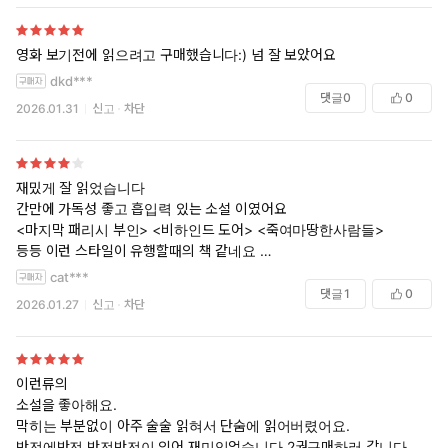
영화 보기전에 읽으려고 구매했습니다:) 넘 잘 보았어요
dkd***
댓글
0
0
2026.01.31
신고
차단
재밌게 잘 읽었습니다
간만에 가독성 좋고 흡입력 있는 소설 이였어요
<마지막 패리시 부인> <비하인드 도어> <죽여마땅한사람들>
등등 이런 스타일이 유행할때의 책 같네요
그래서 반전이 놀랍진 않았지만
cat***
카타르시스를 주기엔 충분했습니다
댓글
1
0
2026.01.27
신고
차단
제목을 하우스메이드가 아니라
밀리는 참지않아로 해야할듯 ㅋㅋㅋㅋ
이런류의
다만
소설을 좋아해요.
<죽여마땅한사람들>처럼
막히는 부분없이 아주 술술 읽혀서 단숨에 읽어버렸어요.
캐릭터성이 빛날 수 있는 스토리이자 소재였는데
반전에반전 반전반전이 있어 재미있었습니다.2권구매하러 갑니다