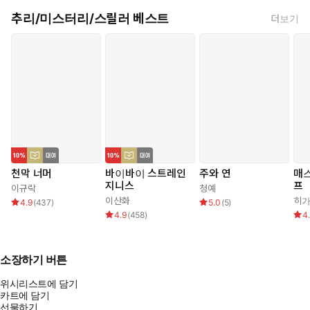
추리/미스터리/스릴러 베스트
더보기
천막 너머
바이바이 스트레인
주와 연
매
지니스
프
이규락
청예
이산화
히가
4.9
(
437
)
5.0
(
5
)
4.9
(
458
)
4
소장하기 버튼
위시리스트에 담기
카트에 담기
선물하기