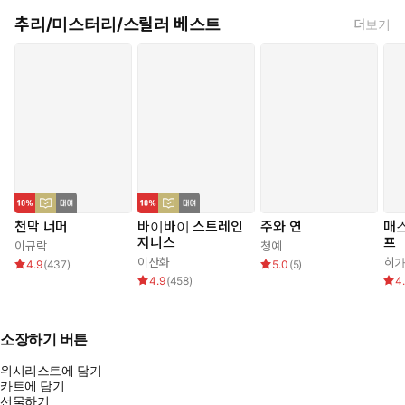
추리/미스터리/스릴러 베스트
더보기
천막 너머
바이바이 스트레인
주와 연
매
지니스
프
이규락
청예
이산화
히가
4.9
(
437
)
5.0
(
5
)
4.9
(
458
)
4
소장하기 버튼
위시리스트에 담기
카트에 담기
선물하기