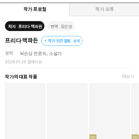
작가 프로필
작가 소개
저자
프리다 맥파든
번역
김은영
프리다 맥파든
작가 신간 알림 · 소식
경력
뇌손상 전문의, 소설가
2026.01.26
업데이트
작가의 대표 작품
더보기
전과를 숨긴 채 억만장자의 집에 가정부로 입주한 나,