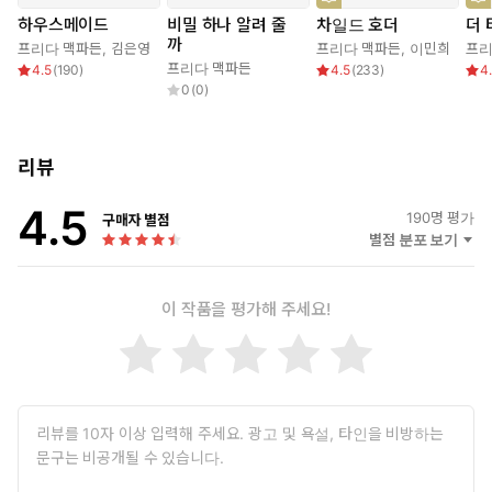
하지만 비밀을 가지고 있는 건 나만이 아니었다.
하우스메이드
비밀 하나 알려 줄
차일드 호더
더 
까
프리다 맥파든
,
김은영
프리다 맥파든
,
이민희
프리
출소 후 몇 주째 차 뒷좌석에서 먹고 자며 생활하던 나에게 드디어
프리다 맥파든
4.5
(
190
)
4.5
(
233
)
4
마지막 기회가 찾아왔다. 한 부잣집에서 가사도우미로 일하게 된
0
(
0
)
것이다. 비록 창문도 열리지 않고 문도 밖에서만 잠글 수 있는 비
좁은 다락방에서 지내야 했지만 그건 중요하지 않았다. 내 첫 일
은 늘 새하얀 옷만 입는 안주인 니나가 난장판으로 만들어 놓은
리뷰
주방을 치우는 것이었다. 이런 일이 매일 계속됐지만 니나는 자신
이 한 일을 기억하지 못하는 것 같았고, 그녀에게 정신병이 있다
4.5
190
명 평가
구매자 별점
는 소문도 돌았다. 온갖 괴팍한 요구에도 나는 잘리지 않기 위해
별점 분포 보기
꾹 참고 일했다. 그러던 어느 날, 과묵한 외국인 정원사가 심각한
표정으로 나에게 말을 건넸다. 알아들을 수 없었지만 나중에 검색
이 작품을 평가해 주세요!
해보니 ‘위험’이라는 뜻이었다. 그 말을 들은 직후 다락방을 나가
려고 손잡이를 돌렸지만 갑자기 문이 열리지 않았다. ‘날 방에 가
둔 건가? 침착하자.’ 그들은 아직 내 비밀을 모른다. 내가 진짜 어
떤 사람이고 뭘 할 수 있는 사람인지를….