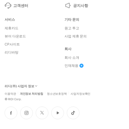
고객센터
공지사항
서비스
기타 문의
제휴카드
원고 투고
뷰어 다운로드
사업 제휴 문의
CP사이트
회사
리디바탕
회사 소개
인재채용
리디(주) 사업자 정보
이용약관
개인정보 처리방침
청소년보호정책
사업자정보확인
©
RIDI Corp.
페
인
트
유
틱
이
스
위
튜
톡
스
타
터
브
북
그