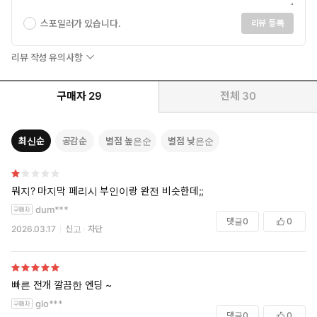
스포일러가 있습니다.
리뷰 등록
리뷰 작성 유의사항
구매자
29
전체
30
최신순
공감순
별점 높은순
별점 낮은순
뭐지? 마지막 페리시 부인이랑 완전 비슷한데;;
dum***
댓글
0
0
2026.03.17
신고
차단
빠른 전개 깔끔한 엔딩 ~
glo***
댓글
0
0