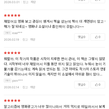
2026.03.01
신고
차단
재밌어요 영화 보고 관심이 생겨서 책을 샀는데 책이 더 개연성이 있고 이
해가 잘 되네요~ 영화나 소설이나 흡인력이 강합니다~~
eaa***
댓글
0
0
2026.02.19
신고
차단
뭐랄까. 이 작가의 작품은 시작이 지루한 면이 큰데, 이 책은 그렇지 않았
다. 시작부터 너무 재밌어서 이틀 동안 쉬지 않고 읽었다. 누워서 눈이 가
물가물 감기는데도 계속 읽게 만드는 힘. 그건 아마도 작가의 스토리 연출
기술이 뛰어나서 이지 않을까. 하지만 이 소설에서 아쉬운 점이 있다면 니
나의 캐릭터가 후반에 붕괴한다는 거고, 엔조도 일관성 있지 않다는 거.
pen***
아쉬운 점이 많지만 그럼에도 불구하고 별은 당연히 5개. 최근 읽은 책 중
댓글
0
0
2026.02.14
신고
차단
에서 이보다 몰임감 있는 책은 없었다.
알고리즘에 영화광고가 너무 많이나와서 거의 억지로 떠밀려서서 보게된