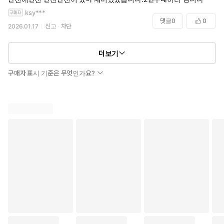
작가가 정해놓은 전개에 휘둘리느라
ksy***
캐릭터들이 별로 일관성이 없는 것이 아쉬웠어요
댓글
0
0
2026.01.17
신고
차단
더보기
구매자 표시 기준은 무엇인가요?