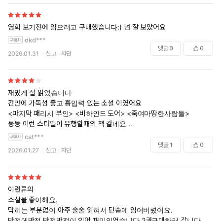
영화 보기전에 읽으려고 구매했습니다:) 넘 잘 보았어요
dkd***
댓글
0
0
2026.01.31
신고
차단
재밌게 잘 읽었습니다
간만에 가독성 좋고 흡입력 있는 소설 이였어요
<마지막 패리시 부인> <비하인드 도어> <죽여마땅한사람들>
등등 이런 스타일이 유행할때의 책 같네요
그래서 반전이 놀랍진 않았지만
cat***
카타르시스를 주기엔 충분했습니다
댓글
1
0
2026.01.27
신고
차단
제목을 하우스메이드가 아니라
밀리는 참지않아로 해야할듯 ㅋㅋㅋㅋ
이런류의
다만
소설을 좋아해요.
<죽여마땅한사람들>처럼
막히는 부분없이 아주 술술 읽혀서 단숨에 읽어버렸어요.
캐릭터성이 빛날 수 있는 스토리이자 소재였는데
반전에반전 반전반전이 있어 재미있었습니다.2권구매하러 갑니다