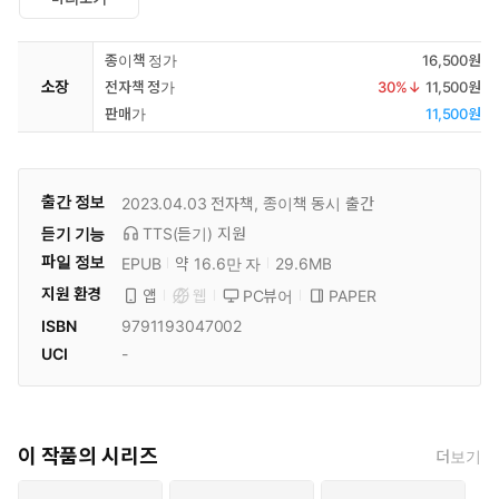
종이책 정가
16,500원
소장
전자책 정가
30
%↓
11,500원
판매가
11,500원
출간 정보
2023.04.03
전자책, 종이책 동시 출간
듣기 기능
TTS(듣기)
지원
파일 정보
EPUB
약 16.6만 자
29.6MB
지원 환경
PC뷰어
PAPER
앱
웹
ISBN
9791193047002
UCI
-
이 작품의 시리즈
더보기