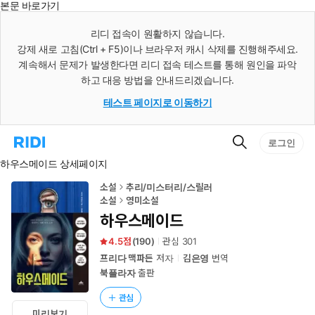
본문 바로가기
인
스
리디 접속이 원활하지 않습니다.
턴
강제 새로 고침(Ctrl + F5)이나 브라우저 캐시 삭제를 진행해주세요.
트
검
계속해서 문제가 발생한다면 리디 접속 테스트를 통해 원인을 파악
색
하고 대응 방법을 안내드리겠습니다.
테스트 페이지로 이동하기
검
리
로그인
색
디
하우스메이드 상세페이지
홈
으
로
소설
추리/미스터리/스릴러
이
소설
영미소설
동
하우스메이드
4.5
(
190
)
관심
301
프리다 맥파든
저자
김은영
번역
북플라자
출판
관심
미리보기