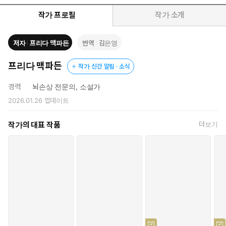
작가 프로필
작가 소개
저자
프리다 맥파든
번역
김은영
프리다 맥파든
작가 신간 알림 · 소식
경력
뇌손상 전문의, 소설가
2026.01.26
업데이트
작가의 대표 작품
더보기
전과를 숨긴 채 억만장자의 집에 가정부로 입주한 나,