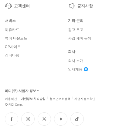
고객센터
공지사항
서비스
기타 문의
제휴카드
원고 투고
뷰어 다운로드
사업 제휴 문의
CP사이트
회사
리디바탕
회사 소개
인재채용
리디(주) 사업자 정보
이용약관
개인정보 처리방침
청소년보호정책
사업자정보확인
©
RIDI Corp.
페
인
트
유
틱
이
스
위
튜
톡
스
타
터
브
북
그