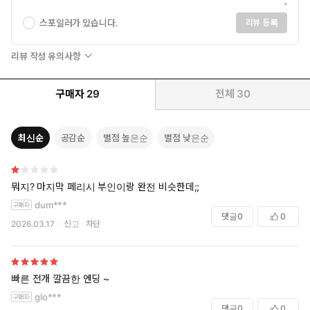
스포일러가 있습니다.
리뷰 등록
리뷰 작성 유의사항
구매자
29
전체
30
최신순
공감순
별점 높은순
별점 낮은순
뭐지? 마지막 페리시 부인이랑 완전 비슷한데;;
dum***
댓글
0
0
2026.03.17
신고
차단
빠른 전개 깔끔한 엔딩 ~
glo***
댓글
0
0