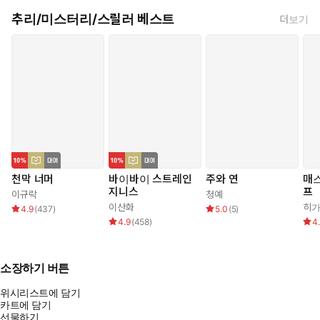
추리/미스터리/스릴러 베스트
더보기
천막 너머
바이바이 스트레인
주와 연
매
지니스
프
이규락
청예
이산화
히가
4.9
(
437
)
5.0
(
5
)
4.9
(
458
)
4
소장하기 버튼
위시리스트에 담기
카트에 담기
선물하기