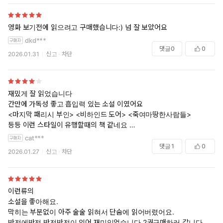
영화 보기전에 읽으려고 구매했습니다:) 넘 잘 보았어요
dkd***
댓글
0
0
2026.01.31
신고
차단
재밌게 잘 읽었습니다
간만에 가독성 좋고 흡입력 있는 소설 이였어요
<마지막 패리시 부인> <비하인드 도어> <죽여마땅한사람들>
등등 이런 스타일이 유행할때의 책 같네요
그래서 반전이 놀랍진 않았지만
cat***
카타르시스를 주기엔 충분했습니다
댓글
1
0
2026.01.27
신고
차단
제목을 하우스메이드가 아니라
밀리는 참지않아로 해야할듯 ㅋㅋㅋㅋ
이런류의
다만
소설을 좋아해요.
<죽여마땅한사람들>처럼
막히는 부분없이 아주 술술 읽혀서 단숨에 읽어버렸어요.
캐릭터성이 빛날 수 있는 스토리이자 소재였는데
반전에반전 반전반전이 있어 재미있었습니다.2권구매하러 갑니다