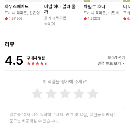
하지만 비밀을 가지고 있는 건 나만이 아니었다.
하우스메이드
비밀 하나 알려 줄
차일드 호더
더 
까
프리다 맥파든
,
김은영
프리다 맥파든
,
이민희
프리
출소 후 몇 주째 차 뒷좌석에서 먹고 자며 생활하던 나에게 드디어
프리다 맥파든
4.5
(
190
)
4.5
(
233
)
4
마지막 기회가 찾아왔다. 한 부잣집에서 가사도우미로 일하게 된
0
(
0
)
것이다. 비록 창문도 열리지 않고 문도 밖에서만 잠글 수 있는 비
좁은 다락방에서 지내야 했지만 그건 중요하지 않았다. 내 첫 일
은 늘 새하얀 옷만 입는 안주인 니나가 난장판으로 만들어 놓은
리뷰
주방을 치우는 것이었다. 이런 일이 매일 계속됐지만 니나는 자신
이 한 일을 기억하지 못하는 것 같았고, 그녀에게 정신병이 있다
4.5
190
명 평가
구매자 별점
는 소문도 돌았다. 온갖 괴팍한 요구에도 나는 잘리지 않기 위해
별점 분포 보기
꾹 참고 일했다. 그러던 어느 날, 과묵한 외국인 정원사가 심각한
표정으로 나에게 말을 건넸다. 알아들을 수 없었지만 나중에 검색
이 작품을 평가해 주세요!
해보니 ‘위험’이라는 뜻이었다. 그 말을 들은 직후 다락방을 나가
려고 손잡이를 돌렸지만 갑자기 문이 열리지 않았다. ‘날 방에 가
둔 건가? 침착하자.’ 그들은 아직 내 비밀을 모른다. 내가 진짜 어
떤 사람이고 뭘 할 수 있는 사람인지를….