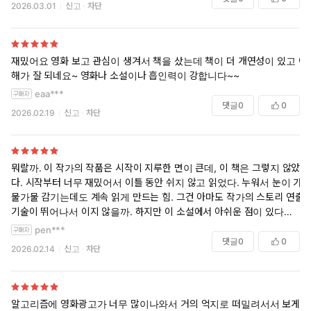
2026.03.01
신고
차단
재밌어요 영화 보고 관심이 생겨서 책을 샀는데 책이 더 개연성이 있고 이
해가 잘 되네요~ 영화나 소설이나 흡인력이 강합니다~~
eaa***
댓글
0
0
2026.02.19
신고
차단
뭐랄까. 이 작가의 작품은 시작이 지루한 면이 큰데, 이 책은 그렇지 않았
다. 시작부터 너무 재밌어서 이틀 동안 쉬지 않고 읽었다. 누워서 눈이 가
물가물 감기는데도 계속 읽게 만드는 힘. 그건 아마도 작가의 스토리 연출
기술이 뛰어나서 이지 않을까. 하지만 이 소설에서 아쉬운 점이 있다면 니
나의 캐릭터가 후반에 붕괴한다는 거고, 엔조도 일관성 있지 않다는 거.
pen***
아쉬운 점이 많지만 그럼에도 불구하고 별은 당연히 5개. 최근 읽은 책 중
댓글
0
0
2026.02.14
신고
차단
에서 이보다 몰임감 있는 책은 없었다.
알고리즘에 영화광고가 너무 많이나와서 거의 억지로 떠밀려서서 보게된