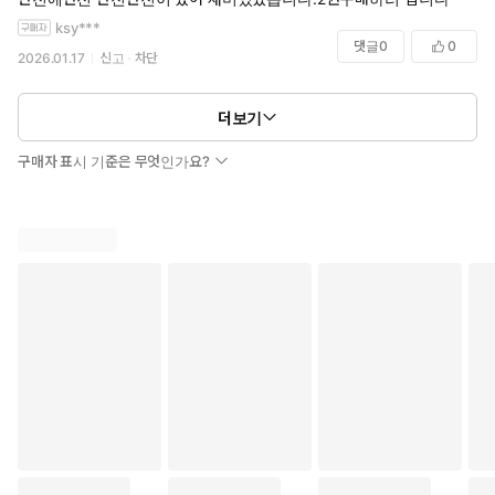
작가가 정해놓은 전개에 휘둘리느라
ksy***
캐릭터들이 별로 일관성이 없는 것이 아쉬웠어요
댓글
0
0
2026.01.17
신고
차단
더보기
구매자 표시 기준은 무엇인가요?