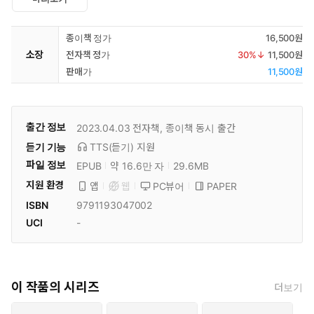
종이책 정가
16,500원
소장
전자책 정가
30
%↓
11,500원
판매가
11,500원
출간 정보
2023.04.03
전자책, 종이책 동시 출간
듣기 기능
TTS(듣기)
지원
파일 정보
EPUB
약 16.6만 자
29.6MB
지원 환경
PC뷰어
PAPER
앱
웹
ISBN
9791193047002
UCI
-
이 작품의 시리즈
더보기