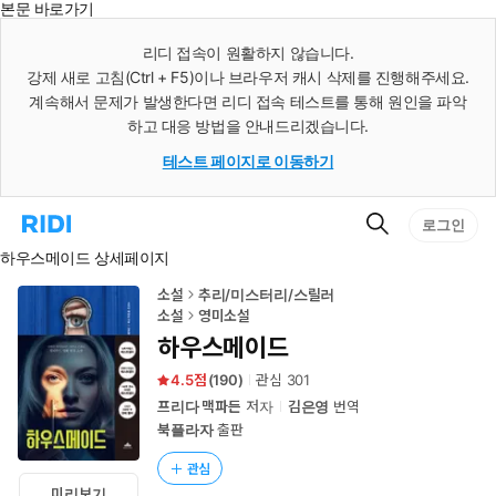
본문 바로가기
인
스
리디 접속이 원활하지 않습니다.
턴
강제 새로 고침(Ctrl + F5)이나 브라우저 캐시 삭제를 진행해주세요.
트
검
계속해서 문제가 발생한다면 리디 접속 테스트를 통해 원인을 파악
색
하고 대응 방법을 안내드리겠습니다.
테스트 페이지로 이동하기
검
리
로그인
색
디
하우스메이드 상세페이지
홈
으
로
소설
추리/미스터리/스릴러
이
소설
영미소설
동
하우스메이드
4.5
(
190
)
관심
301
프리다 맥파든
저자
김은영
번역
북플라자
출판
관심
미리보기