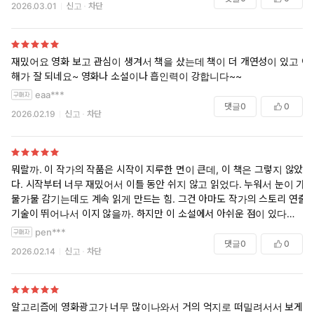
2026.03.01
신고
차단
재밌어요 영화 보고 관심이 생겨서 책을 샀는데 책이 더 개연성이 있고 이
해가 잘 되네요~ 영화나 소설이나 흡인력이 강합니다~~
eaa***
댓글
0
0
2026.02.19
신고
차단
뭐랄까. 이 작가의 작품은 시작이 지루한 면이 큰데, 이 책은 그렇지 않았
다. 시작부터 너무 재밌어서 이틀 동안 쉬지 않고 읽었다. 누워서 눈이 가
물가물 감기는데도 계속 읽게 만드는 힘. 그건 아마도 작가의 스토리 연출
기술이 뛰어나서 이지 않을까. 하지만 이 소설에서 아쉬운 점이 있다면 니
나의 캐릭터가 후반에 붕괴한다는 거고, 엔조도 일관성 있지 않다는 거.
pen***
아쉬운 점이 많지만 그럼에도 불구하고 별은 당연히 5개. 최근 읽은 책 중
댓글
0
0
2026.02.14
신고
차단
에서 이보다 몰임감 있는 책은 없었다.
알고리즘에 영화광고가 너무 많이나와서 거의 억지로 떠밀려서서 보게된