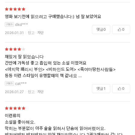
영화 보기전에 읽으려고 구매했습니다:) 넘 잘 보았어요
dkd***
댓글
0
0
2026.01.31
신고
차단
재밌게 잘 읽었습니다
간만에 가독성 좋고 흡입력 있는 소설 이였어요
<마지막 패리시 부인> <비하인드 도어> <죽여마땅한사람들>
등등 이런 스타일이 유행할때의 책 같네요
그래서 반전이 놀랍진 않았지만
cat***
카타르시스를 주기엔 충분했습니다
댓글
1
0
2026.01.27
신고
차단
제목을 하우스메이드가 아니라
밀리는 참지않아로 해야할듯 ㅋㅋㅋㅋ
이런류의
다만
소설을 좋아해요.
<죽여마땅한사람들>처럼
막히는 부분없이 아주 술술 읽혀서 단숨에 읽어버렸어요.
캐릭터성이 빛날 수 있는 스토리이자 소재였는데
반전에반전 반전반전이 있어 재미있었습니다.2권구매하러 갑니다