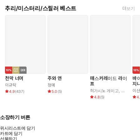
추리/미스터리/스릴러 베스트
더보기
천막 너머
주와 연
매스커레이드 라이
바
프
지
이규락
청예
히가시노 게이고
,
김은모
이산
4.9
(
437
)
5.0
(
5
)
4.8
(
5
)
4
소장하기 버튼
위시리스트에 담기
카트에 담기
선물하기