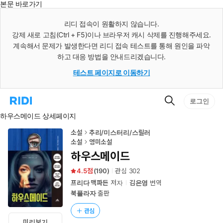
본문 바로가기
인
스
리디 접속이 원활하지 않습니다.
턴
강제 새로 고침(Ctrl + F5)이나 브라우저 캐시 삭제를 진행해주세요.
트
검
계속해서 문제가 발생한다면 리디 접속 테스트를 통해 원인을 파악
색
하고 대응 방법을 안내드리겠습니다.
테스트 페이지로 이동하기
검
리
로그인
색
디
하우스메이드 상세페이지
홈
으
로
소설
추리/미스터리/스릴러
이
소설
영미소설
동
하우스메이드
4.5
(
190
)
관심
302
프리다 맥파든
저자
김은영
번역
북플라자
출판
관심
미리보기