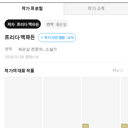
작가 프로필
작가 소개
저자
프리다 맥파든
번역
김은영
프리다 맥파든
작가 신간 알림 · 소식
경력
뇌손상 전문의, 소설가
2026.01.26
업데이트
작가의 대표 작품
더보기
전과를 숨긴 채 억만장자의 집에 가정부로 입주한 나,