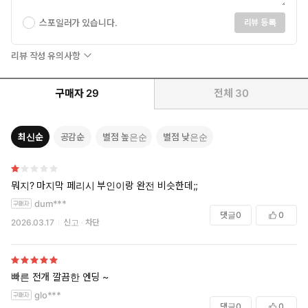
스포일러가 있습니다.
리뷰 등록
리뷰 작성 유의사항
구매자
29
전체
30
최신순
공감순
별점 높은순
별점 낮은순
뭐지? 마지막 페리시 부인이랑 완전 비슷한데;;
dum***
댓글
0
0
2026.03.17
신고
차단
빠른 전개 깔끔한 엔딩 ~
glo***
댓글
0
0