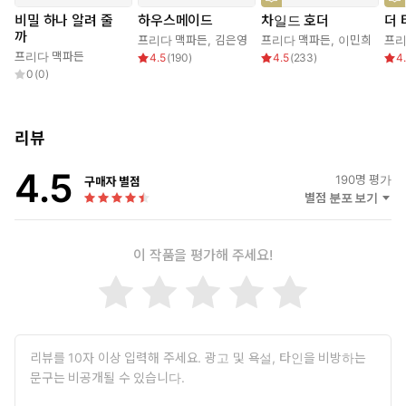
하지만 비밀을 가지고 있는 건 나만이 아니었다.
비밀 하나 알려 줄
하우스메이드
차일드 호더
더 
까
프리다 맥파든
,
김은영
프리다 맥파든
,
이민희
프리
출소 후 몇 주째 차 뒷좌석에서 먹고 자며 생활하던 나에게 드디어
프리다 맥파든
4.5
(
190
)
4.5
(
233
)
4
마지막 기회가 찾아왔다. 한 부잣집에서 가사도우미로 일하게 된
0
(
0
)
것이다. 비록 창문도 열리지 않고 문도 밖에서만 잠글 수 있는 비
좁은 다락방에서 지내야 했지만 그건 중요하지 않았다. 내 첫 일
은 늘 새하얀 옷만 입는 안주인 니나가 난장판으로 만들어 놓은
리뷰
주방을 치우는 것이었다. 이런 일이 매일 계속됐지만 니나는 자신
이 한 일을 기억하지 못하는 것 같았고, 그녀에게 정신병이 있다
4.5
190
명 평가
구매자 별점
는 소문도 돌았다. 온갖 괴팍한 요구에도 나는 잘리지 않기 위해
별점 분포 보기
꾹 참고 일했다. 그러던 어느 날, 과묵한 외국인 정원사가 심각한
표정으로 나에게 말을 건넸다. 알아들을 수 없었지만 나중에 검색
이 작품을 평가해 주세요!
해보니 ‘위험’이라는 뜻이었다. 그 말을 들은 직후 다락방을 나가
려고 손잡이를 돌렸지만 갑자기 문이 열리지 않았다. ‘날 방에 가
둔 건가? 침착하자.’ 그들은 아직 내 비밀을 모른다. 내가 진짜 어
떤 사람이고 뭘 할 수 있는 사람인지를….