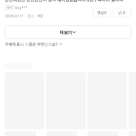
작가가 정해놓은 전개에 휘둘리느라
ksy***
캐릭터들이 별로 일관성이 없는 것이 아쉬웠어요
댓글
0
0
2026.01.17
신고
차단
더보기
구매자 표시 기준은 무엇인가요?