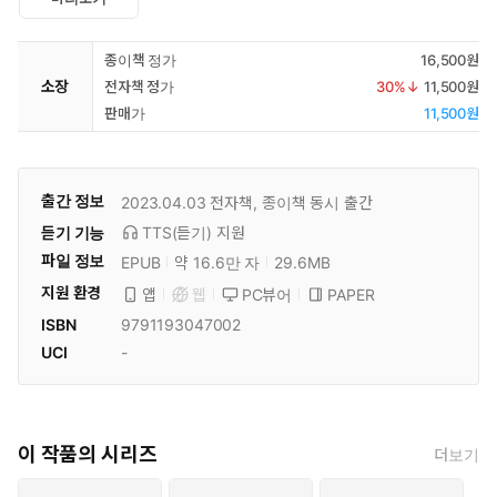
종이책 정가
16,500원
소장
전자책 정가
30
%↓
11,500원
판매가
11,500원
출간 정보
2023.04.03
전자책, 종이책 동시 출간
듣기 기능
TTS(듣기)
지원
파일 정보
EPUB
약 16.6만 자
29.6MB
지원 환경
PC뷰어
PAPER
앱
웹
ISBN
9791193047002
UCI
-
이 작품의 시리즈
더보기