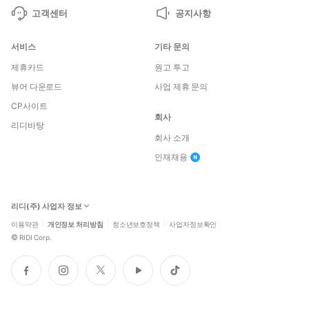
고객센터
공지사항
서비스
기타 문의
제휴카드
원고 투고
뷰어 다운로드
사업 제휴 문의
CP사이트
회사
리디바탕
회사 소개
인재채용
리디(주) 사업자 정보
이용약관
개인정보 처리방침
청소년보호정책
사업자정보확인
©
RIDI Corp.
페
인
트
유
틱
이
스
위
튜
톡
스
타
터
브
북
그