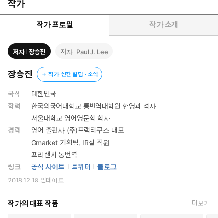
의 구어 표현으로 당신의 스피킹을 upgrade할 기회를 제공한다.
작가
작가 프로필
작가 소개
저자
장승진
저자
Paul J. Lee
장승진
작가 신간 알림 · 소식
국적
대한민국
학력
한국외국어대학교 통번역대학원 한영과 석사
서울대학교 영어영문학 학사
경력
영어 출판사 (주)프랙티쿠스 대표
Gmarket 기획팀, IR실 직원
프리랜서 통번역
링크
공식 사이트
트위터
블로그
2018.12.18
업데이트
작가의 대표 작품
더보기