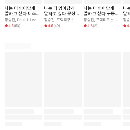
나는 더 영어답게
나는 더 영어답게
나는 더 영어답게
나는
말하고 싶다 비즈니
말하고 싶다 문장만
말하고 싶다 구동사
말
스 편
들기 편
편
슈 
장승진
,
Paul J. Lee
장승진
,
프랙티쿠스 연구팀
장승진
,
프랙티쿠스 연구팀
장승
4.5
(
50
)
4.5
(
40
)
4.6
(
21
)
4