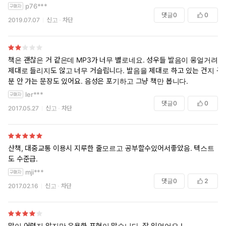
p76***
댓글
0
0
2019.07.07
신고
차단
책은 괜찮은 거 같은데 MP3가 너무 별로네요. 성우들 발음이 웅얼거려서
제대로 들리지도 않고 너무 거슬립니다. 발음을 제대로 하고 있는 건지 구
분 안 가는 문장도 있어요. 음성은 포기하고 그냥 책만 봅니다.
ler***
댓글
0
0
2017.05.27
신고
차단
산책, 대중교통 이용시 지루한 줄모르고 공부할수있어서좋았음. 텍스트
도 수준급.
mji***
댓글
0
2
2017.02.16
신고
차단
많이 어렵지 않지만 유용한 표현이 많습니다. 잘 읽었어요 !