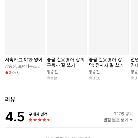
저속하고 야한 영어
중급 실용영어 강의
중급 실용영어 강
전면
구동사 잘 쓰기
의: 전치사 잘 쓰기
김
장승진
,
프랙티쿠스 연구팀
장승진
장승진
장승
3.0
(
3
)
0
(
0
)
0
(
0
)
0
리뷰
4.5
327
명 평가
구매자 별점
별점 분포 보기