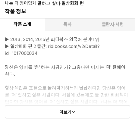
나는 더 영어답게 말하고 싶다 일상회화 편
작품 정보
작품 소개
목차
출판사 서평
▶ 2013, 2014, 2015년 리디북스 외국어 분야 1위
▶ 일상회화 편 2 출간: ridibooks.com/v2/Detail?
id=1017000034
당신은 영어를 '좀' 하는 사람인가? 그렇다면 이제는 '더' 잘해야
한다.
항상 똑같은 표현으로 돌려막기하느라 답답하다면 당신은 영어
를 '더' 잘하고 싶은 사람이다. 서점에 갔는데도 볼 만한 회화책이
없다면 당신은 영어를 '더' 잘하고 싶은 사람이다. <나는 더 영어
답게 말하고 싶다. 일상회화 편>은 쉬운 회화책, 뻔한 패턴 책에서
더보기
벗어나 교양 있는 네이티브가 쓰는 회화 표현을 익히고 싶어 하
는 독자들을 위해 국내파 영어전문가와 원어민 미국변호사가 공
동 집필한 책이다. 216개의 대화문과 176개의 추가 문장, 100개