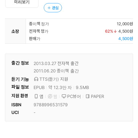
미리보기
관심
종이책 정가
12,000원
소장
전자책 정가
62
%↓
4,500원
판매가
4,500원
출간 정보
2013.03.27
전자책 출간
2011.06.20
종이책 출간
듣기 기능
TTS(듣기)
지원
파일 정보
EPUB
약 12.3만 자
9.5MB
지원 환경
PC뷰어
PAPER
앱
웹
ISBN
9788996531579
UCI
-