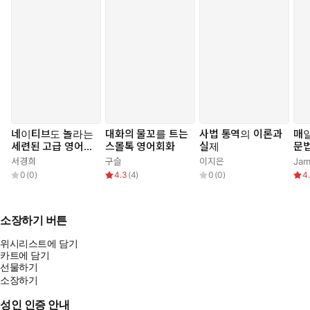
네이티브도 놀라는
대화의 물꼬를 트는
사법 통역의 이론과
매일
세련된 고급 영어
스몰톡 영어회화
실제
문
표현
서경희
구슬
이지은
0
(
0
)
4.3
(
4
)
0
(
0
)
4
소장하기 버튼
위시리스트에 담기
카트에 담기
선물하기
소장하기
성인 인증 안내