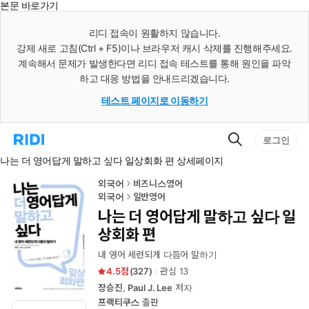
본문 바로가기
인
스
리디 접속이 원활하지 않습니다.
턴
강제 새로 고침(Ctrl + F5)이나 브라우저 캐시 삭제를 진행해주세요.
트
검
계속해서 문제가 발생한다면 리디 접속 테스트를 통해 원인을 파악
색
하고 대응 방법을 안내드리겠습니다.
테스트 페이지로 이동하기
검
리
로그인
색
디
나는 더 영어답게 말하고 싶다 일상회화 편 상세페이지
홈
으
로
외국어
비즈니스영어
이
외국어
일반영어
동
나는 더 영어답게 말하고 싶다 일
상회화 편
내 영어 세련되게 다듬어 말하기
4.5
(
327
)
관심
13
장승진
,
Paul J. Lee
저자
프랙티쿠스
출판