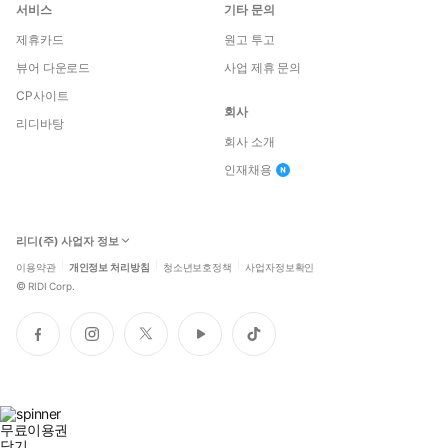
서비스
기타 문의
제휴카드
원고 투고
뷰어 다운로드
사업 제휴 문의
CP사이트
회사
리디바탕
회사 소개
인재채용
리디(주) 사업자 정보
이용약관
개인정보 처리방침
청소년보호정책
사업자정보확인
©
RIDI Corp.
페
인
트
유
틱
이
스
위
튜
톡
스
타
터
브
북
그
램
무료이용권
닫기