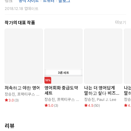
링크
공식 사이트
트위터
블로그
2018.12.18
업데이트
작가의 대표 작품
더보기
3
권
세트
30,000권 이상 판매된(17년 11월 기준) 『나는 더 영어답게 말하
고 싶다』 시리즈를 마무리하는 여섯 번째 책. 기초는 이미 넘어
저속하고 야한 영어
영어회화 중급도약
나는 더 영어답게
나는
섰고 원어민과 얘기할 기회도 있지만 매번 같은 영어 표현만 떠올
세트
말하고 싶다 비즈니
말
장승진
,
프랙티쿠스 연구팀
라 답답한 국내파를 위한 영어회화 표현집이다. 한국인에게 익숙
스 편
화 
장승진
,
프랙티쿠스 연구팀
장승진
,
Paul J. Lee
장승
3.0
(
3
)
한 문장과 더 원어민다운 문장을 비교하며 익힐 수 있도록 구성했
5.0
(
3
)
4.5
(
50
)
4
고, 총 213개의 대화문과 71개의 추가 표현을 34개의 카테고리
로 분류해 소개한다.
리뷰
▶ 저자해설 팟캐스트: www.podbbang.com/ch/5423