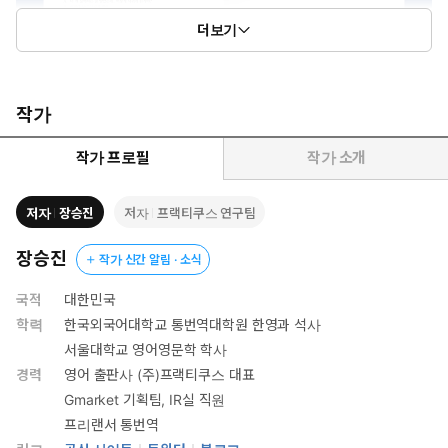
더보기
작가
작가 프로필
작가 소개
저자
장승진
저자
프랙티쿠스 연구팀
장승진
작가 신간 알림 · 소식
국적
대한민국
학력
한국외국어대학교 통번역대학원 한영과 석사
서울대학교 영어영문학 학사
경력
영어 출판사 (주)프랙티쿠스 대표
Gmarket 기획팀, IR실 직원
프리랜서 통번역