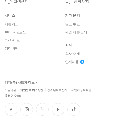
고객센터
공지사항
서비스
기타 문의
제휴카드
원고 투고
뷰어 다운로드
사업 제휴 문의
CP사이트
회사
리디바탕
회사 소개
인재채용
리디(주) 사업자 정보
이용약관
개인정보 처리방침
청소년보호정책
사업자정보확인
©
RIDI Corp.
페
인
트
유
틱
이
스
위
튜
톡
스
타
터
브
북
그
램