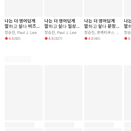
나는 더 영어답게
나는 더 영어답게
나는 더 영어답게
나는
말하고 싶다 비즈니
말하고 싶다 일상회
말하고 싶다 문장만
말
스 편
화 편
들기 편
편
장승진
,
Paul J. Lee
장승진
,
Paul J. Lee
장승진
,
프랙티쿠스 연구팀
장승
4.5
(
50
)
4.5
(
327
)
4.5
(
40
)
4