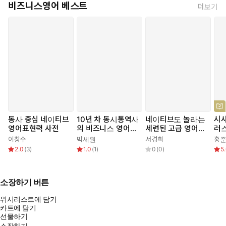
비즈니스영어 베스트
더보기
동사 중심 네이티브
10년 차 동시통역사
네이티브도 놀라는
시사
영어표현력 사전
의 비즈니스 영어
세련된 고급 영어
러
실전 가이드
표현
이창수
박세원
서경희
홍
2.0
(
3
)
1.0
(
1
)
0
(
0
)
5
소장하기 버튼
위시리스트에 담기
카트에 담기
선물하기
소장하기