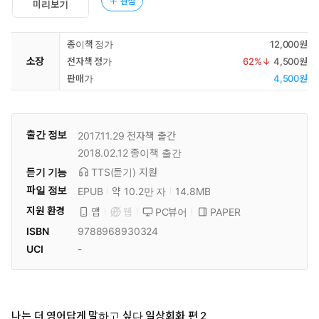
관심
미리보기
종이책 정가
12,000원
소장
전자책 정가
62
%↓
4,500원
판매가
4,500원
출간 정보
2017.11.29
전자책 출간
2018.02.12
종이책 출간
듣기 기능
TTS(듣기)
지원
파일 정보
EPUB
약 10.2만 자
14.8MB
지원 환경
PC뷰어
PAPER
앱
웹
ISBN
9788968930324
UCI
-
나는 더 영어답게 말하고 싶다 일상회화 편 2