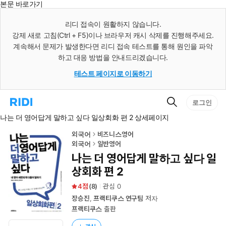
본문 바로가기
인
스
리디 접속이 원활하지 않습니다.
턴
강제 새로 고침(Ctrl + F5)이나 브라우저 캐시 삭제를 진행해주세요.
트
검
계속해서 문제가 발생한다면 리디 접속 테스트를 통해 원인을 파악
색
하고 대응 방법을 안내드리겠습니다.
테스트 페이지로 이동하기
검
리
로그인
색
디
나는 더 영어답게 말하고 싶다 일상회화 편 2 상세페이지
홈
으
로
외국어
비즈니스영어
이
외국어
일반영어
동
나는 더 영어답게 말하고 싶다 일
상회화 편 2
4
(
8
)
관심
0
장승진
,
프랙티쿠스 연구팀
저자
프랙티쿠스
출판