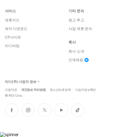
서비스
기타 문의
제휴카드
원고 투고
뷰어 다운로드
사업 제휴 문의
CP사이트
회사
리디바탕
회사 소개
인재채용
리디(주) 사업자 정보
이용약관
개인정보 처리방침
청소년보호정책
사업자정보확인
©
RIDI Corp.
페
인
트
유
틱
이
스
위
튜
톡
스
타
터
브
북
그
램