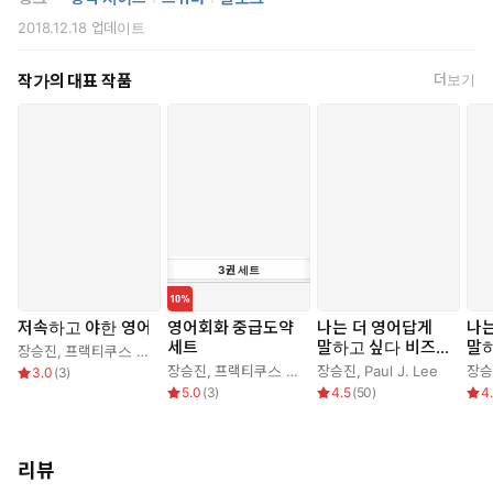
2018.12.18
업데이트
작가의 대표 작품
더보기
3
권
세트
저속하고 야한 영어
영어회화 중급도약
나는 더 영어답게
나는
세트
말하고 싶다 비즈니
말
장승진
,
프랙티쿠스 연구팀
스 편
화 
장승진
,
프랙티쿠스 연구팀
장승진
,
Paul J. Lee
장승
3.0
(
3
)
5.0
(
3
)
4.5
(
50
)
4
리뷰