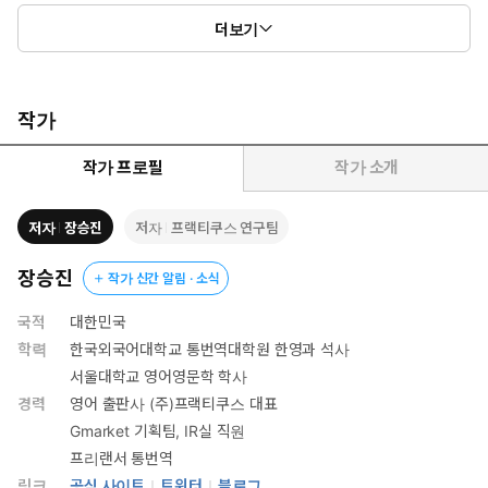
더보기
작가
작가 프로필
작가 소개
저자
장승진
저자
프랙티쿠스 연구팀
장승진
작가 신간 알림 · 소식
국적
대한민국
학력
한국외국어대학교 통번역대학원 한영과 석사
서울대학교 영어영문학 학사
경력
영어 출판사 (주)프랙티쿠스 대표
Gmarket 기획팀, IR실 직원
프리랜서 통번역
링크
공식 사이트
트위터
블로그