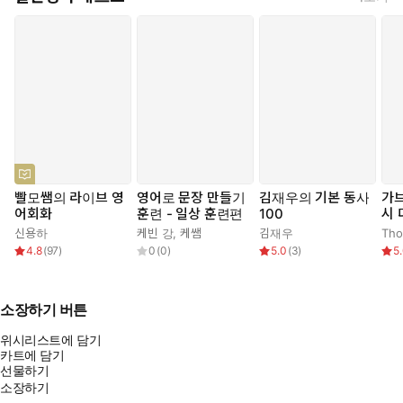
빨모쌤의 라이브 영
영어로 문장 만들기
김재우의 기본 동사
가
어회화
훈련 - 일상 훈련편
100
시
신용하
케빈 강
,
케쌤
김재우
4.8
(
97
)
0
(
0
)
5.0
(
3
)
5
소장하기 버튼
위시리스트에 담기
카트에 담기
선물하기
소장하기