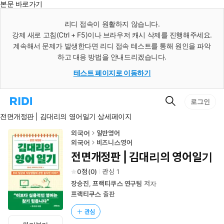
본문 바로가기
인
스
리디 접속이 원활하지 않습니다.
턴
강제 새로 고침(Ctrl + F5)이나 브라우저 캐시 삭제를 진행해주세요.
트
검
계속해서 문제가 발생한다면 리디 접속 테스트를 통해 원인을 파악
색
하고 대응 방법을 안내드리겠습니다.
테스트 페이지로 이동하기
검
리
로그인
색
디
전면개정판 | 김대리의 영어일기 상세페이지
홈
으
로
외국어
일반영어
이
외국어
비즈니스영어
동
전면개정판 | 김대리의 영어일기
0
(
0
)
관심
1
장승진
,
프랙티쿠스 연구팀
저자
프랙티쿠스
출판
관심