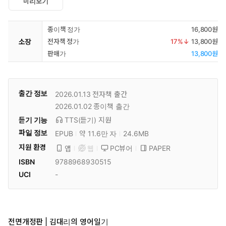
미리보기
종이책 정가
16,800원
소장
전자책 정가
17
%↓
13,800원
판매가
13,800원
출간 정보
2026.01.13
전자책 출간
2026.01.02
종이책 출간
듣기 기능
TTS(듣기)
지원
파일 정보
EPUB
약 11.6만 자
24.6MB
지원 환경
PC뷰어
PAPER
앱
웹
ISBN
9788968930515
UCI
-
전면개정판 | 김대리의 영어일기