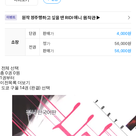
원작 정주행하고 싶을 땐 RIDI 애니 원작관 ▶
이벤트
단권
판매가
4,000원
소장
정가
56,000원
전권
판매가
56,000원
전체 선택
총
0
권
0원
1권부터
이전목록 더보기
도쿄 구울 14권 (완결) 선택