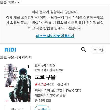
본문 바로가기
인
스
리디 접속이 원활하지 않습니다.
턴
강제 새로 고침(Ctrl + F5)이나 브라우저 캐시 삭제를 진행해주세요.
트
검
계속해서 문제가 발생한다면 리디 접속 테스트를 통해 원인을 파악
색
하고 대응 방법을 안내드리겠습니다.
테스트 페이지로 이동하기
검
리
로그인
색
디
도쿄 구울 상세페이지
홈
으
로
만화 e북
액션
이
만화 e북
판타지/SF
동
도쿄 구울
4.7
(
469
)
관심
471
이시다 스이
글, 그림
강동욱
번역
대원씨아이/DCW
출판
총 14권
관심
미리보기