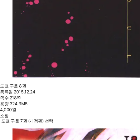
도쿄 구울 8권
등록일
2015.12.24
쪽수
218쪽
용량
324.3MB
4,000
원
소장
도쿄 구울 7권 (개정판) 선택