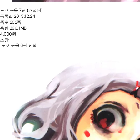
도쿄 구울 7권 (개정판)
등록일
2015.12.24
쪽수
202쪽
용량
290.1MB
4,000
원
소장
도쿄 구울 6권 선택