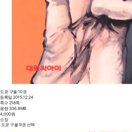
도쿄 구울 10권
등록일
2015.12.24
쪽수
218쪽
용량
336.8MB
4,000
원
소장
도쿄 구울 9권 선택