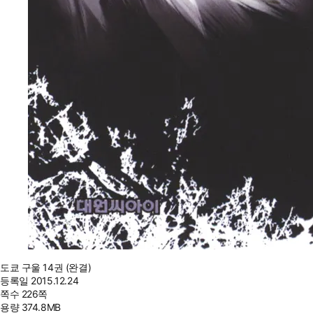
도쿄 구울 14권 (완결)
등록일
2015.12.24
쪽수
226쪽
용량
374.8MB