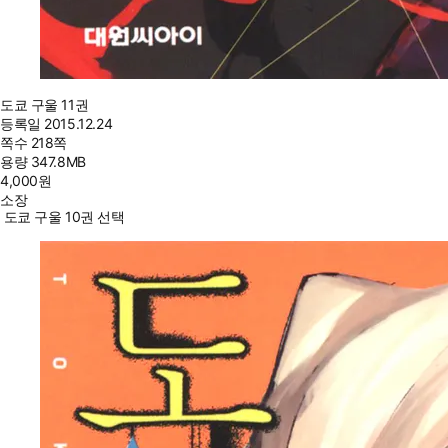
도쿄 구울 11권
등록일
2015.12.24
쪽수
218쪽
용량
347.8MB
4,000
원
소장
도쿄 구울 10권 선택