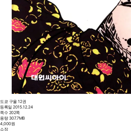
도쿄 구울 12권
등록일
2015.12.24
쪽수
202쪽
용량
307.7MB
4,000
원
소장