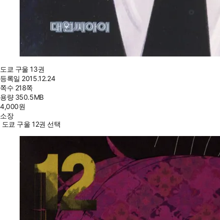
도쿄 구울 13권
등록일
2015.12.24
쪽수
218쪽
용량
350.5MB
4,000
원
소장
도쿄 구울 12권 선택