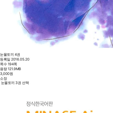
눈물토끼 4권
등록일
2016.05.20
쪽수
194쪽
용량
121.9MB
3,000
원
소장
눈물토끼 3권 선택