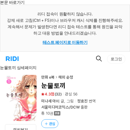
본문 바로가기
인
스
리디 접속이 원활하지 않습니다.
턴
강제 새로 고침(Ctrl + F5)이나 브라우저 캐시 삭제를 진행해주세요.
트
검
계속해서 문제가 발생한다면 리디 접속 테스트를 통해 원인을 파악
색
하고 대응 방법을 안내드리겠습니다.
테스트 페이지로 이동하기
검
리
로그인
색
디
눈물토끼 상세페이지
홈
으
로
만화 e북
해외 순정
이
눈물토끼
동
4.3
(
32
)
관심
56
미나세 아이
글, 그림
정효진
번역
서울미디어코믹스/DCW
출판
총 10권
관심
미리보기