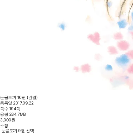
눈물토끼 10권 (완결)
등록일
2017.09.22
쪽수
194쪽
용량
284.7MB
3,000
원
소장
눈물토끼 9권 선택