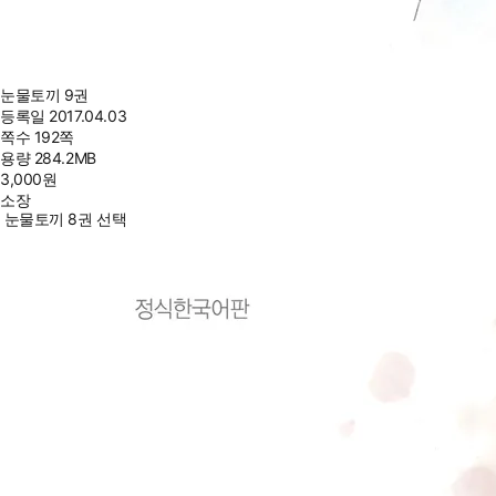
눈물토끼 9권
등록일
2017.04.03
쪽수
192쪽
용량
284.2MB
3,000
원
소장
눈물토끼 8권 선택