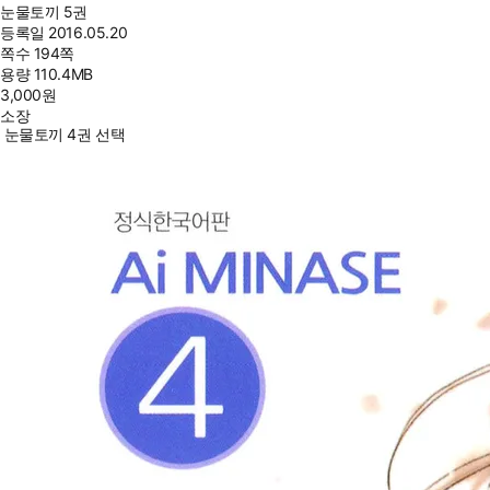
눈물토끼 5권
등록일
2016.05.20
쪽수
194쪽
용량
110.4MB
3,000
원
소장
눈물토끼 4권 선택