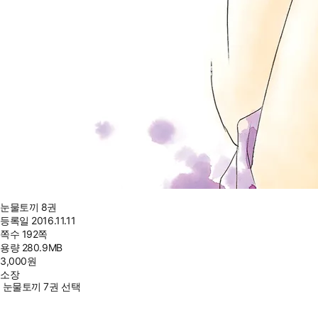
눈물토끼 8권
등록일
2016.11.11
쪽수
192쪽
용량
280.9MB
3,000
원
소장
눈물토끼 7권 선택