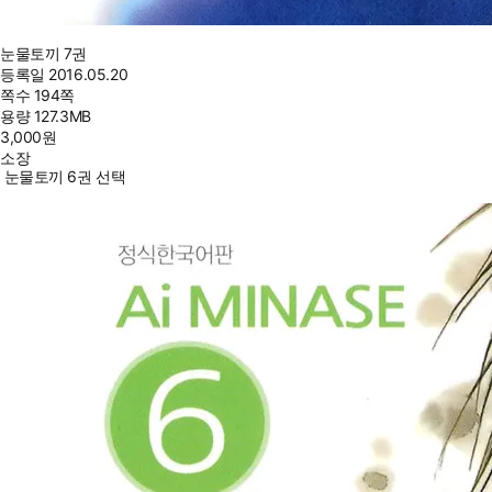
눈물토끼 7권
등록일
2016.05.20
쪽수
194쪽
용량
127.3MB
3,000
원
소장
눈물토끼 6권 선택