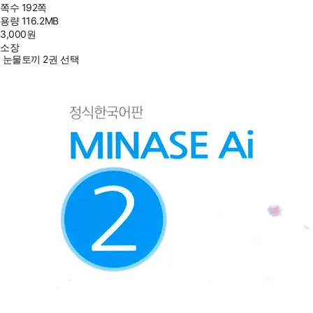
쪽수
192쪽
용량
116.2MB
3,000
원
소장
눈물토끼 2권 선택