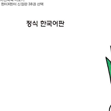
헌터X헌터 신장판 38권 선택