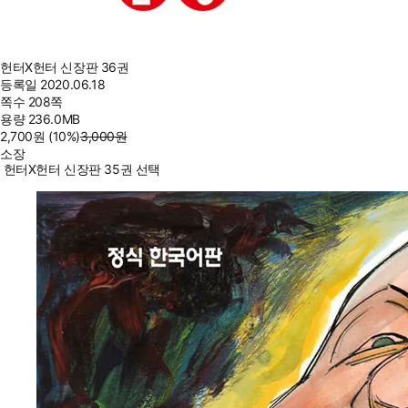
헌터X헌터 신장판 36권
등록일
2020.06.18
쪽수
208쪽
용량
236.0MB
2,700
원
(10%
)
3,000
원
소장
헌터X헌터 신장판 35권 선택