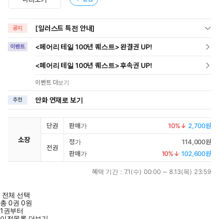
[일러스트 특전 안내]
공지
<페어리 테일 100년 퀘스트> 완결권 UP!
이벤트
<페어리 테일 100년 퀘스트> 후속권 UP!
이벤트 더보기
만화 연재로 보기
추천
단권
판매가
10
%↓
2,700원
소장
정가
114,000원
전권
판매가
10
%↓
102,600원
혜택 기간 :
7.1(수) 00:00 ~ 8.13(목) 23:59
전체 선택
총
0
권
0원
1권부터
이전목록 더보기