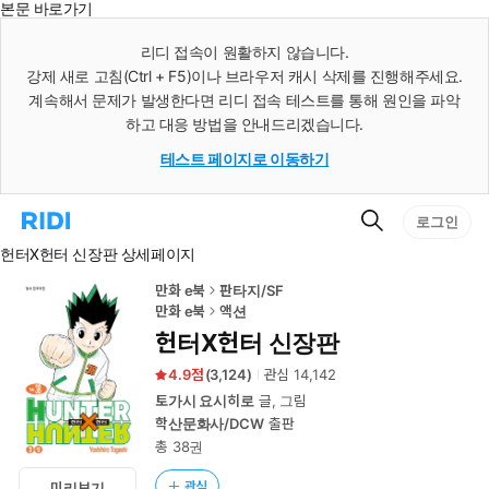
본문 바로가기
인
스
리디 접속이 원활하지 않습니다.
턴
강제 새로 고침(Ctrl + F5)이나 브라우저 캐시 삭제를 진행해주세요.
트
검
계속해서 문제가 발생한다면 리디 접속 테스트를 통해 원인을 파악
색
하고 대응 방법을 안내드리겠습니다.
테스트 페이지로 이동하기
검
리
로그인
색
디
헌터X헌터 신장판 상세페이지
홈
으
로
만화 e북
판타지/SF
이
만화 e북
액션
동
헌터X헌터 신장판
4.9
(
3,124
)
관심
14,142
토가시 요시히로
글, 그림
학산문화사/DCW
출판
총 38권
관심
미리보기