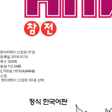
헌터X헌터 신장판 31권
등록일
2019.01.10
쪽수
208쪽
용량
112.3MB
2,700
원
(10%
)
3,000
원
소장
헌터X헌터 신장판 30권 선택