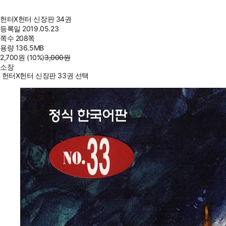
헌터X헌터 신장판 34권
등록일
2019.05.23
쪽수
208쪽
용량
136.5MB
2,700
원
(10%
)
3,000
원
소장
헌터X헌터 신장판 33권 선택