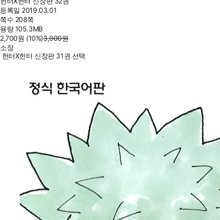
헌터X헌터 신장판 32권
등록일
2019.03.01
쪽수
208쪽
용량
105.3MB
2,700
원
(10%
)
3,000
원
소장
헌터X헌터 신장판 31권 선택