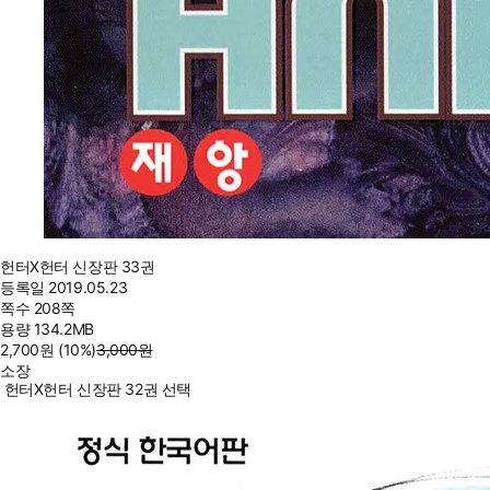
헌터X헌터 신장판 33권
등록일
2019.05.23
쪽수
208쪽
용량
134.2MB
2,700
원
(10%
)
3,000
원
소장
헌터X헌터 신장판 32권 선택