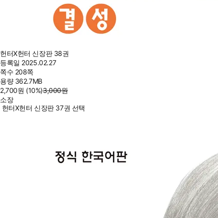
헌터X헌터 신장판 38권
등록일
2025.02.27
쪽수
208쪽
용량
362.7MB
2,700
원
(10%
)
3,000
원
소장
헌터X헌터 신장판 37권 선택