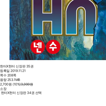
헌터X헌터 신장판 35권
등록일
2019.11.21
쪽수
208쪽
용량
253.1MB
2,700
원
(10%
)
3,000
원
소장
헌터X헌터 신장판 34권 선택