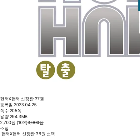
헌터X헌터 신장판 37권
등록일
2023.04.25
쪽수
205쪽
용량
294.3MB
2,700
원
(10%
)
3,000
원
소장
헌터X헌터 신장판 36권 선택