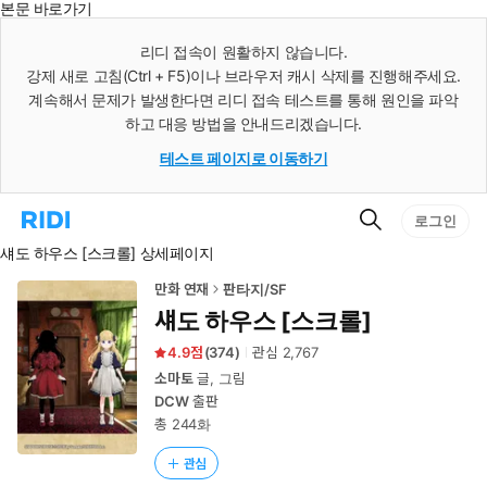
본문 바로가기
인
스
리디 접속이 원활하지 않습니다.
턴
강제 새로 고침(Ctrl + F5)이나 브라우저 캐시 삭제를 진행해주세요.
트
검
계속해서 문제가 발생한다면 리디 접속 테스트를 통해 원인을 파악
색
하고 대응 방법을 안내드리겠습니다.
테스트 페이지로 이동하기
검
리
로그인
색
디
섀도 하우스 [스크롤] 상세페이지
홈
으
로
만화 연재
판타지/SF
이
섀도 하우스 [스크롤]
동
4.9
(
374
)
관심
2,767
소마토
글, 그림
DCW
출판
총 244화
관심