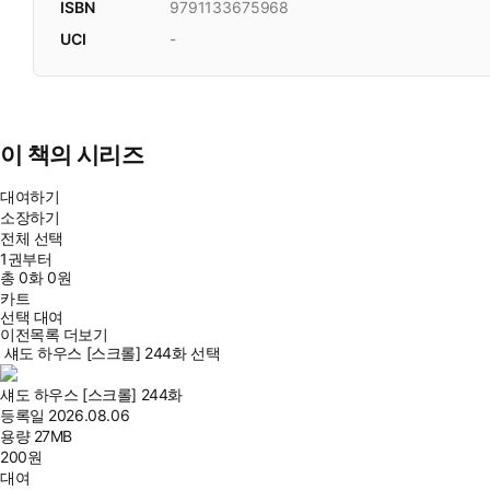
ISBN
9791133675968
UCI
-
이 책의 시리즈
대여하기
소장하기
전체 선택
1권부터
총
0
화
0원
카트
선택 대여
이전목록 더보기
섀도 하우스 [스크롤] 244화 선택
섀도 하우스 [스크롤] 244화
등록일
2026.08.06
용량
27MB
200
원
대여