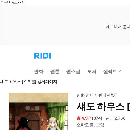
본문 바로가기
계속해서 문제
리
디
홈
으
만화
웹툰
웹소설
도서
셀렉트
로
이
섀도 하우스 [스크롤] 상세페이지
동
만화 연재
판타지/SF
섀도 하우스 
4.9
(
374
)
관심
2,766
소마토
글, 그림