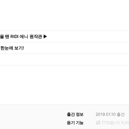
 땐 RIDI 애니 원작관 ▶
화 한눈에 보기!
출간 정보
2019.01.10
출간
듣기 기능
TTS(듣기)
미
지