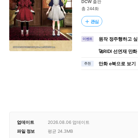
DCW
출판
총 244화
관심
원작 정주행하고 싶을
이벤트
🚀RIDI 선연재 만
만화 e북으로 보기
추천
업데이트
2026.08.06
업데이트
파일 정보
평균 24.3MB