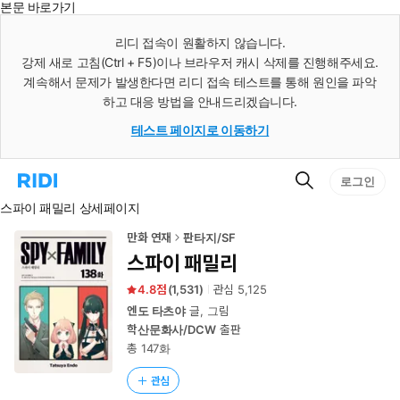
본문 바로가기
인
스
리디 접속이 원활하지 않습니다.
턴
강제 새로 고침(Ctrl + F5)이나 브라우저 캐시 삭제를 진행해주세요.
트
검
계속해서 문제가 발생한다면 리디 접속 테스트를 통해 원인을 파악
색
하고 대응 방법을 안내드리겠습니다.
테스트 페이지로 이동하기
검
리
로그인
색
디
스파이 패밀리 상세페이지
홈
으
로
만화 연재
판타지/SF
이
스파이 패밀리
동
4.8
(
1,531
)
관심
5,125
엔도 타츠야
글, 그림
학산문화사/DCW
출판
총 147화
관심