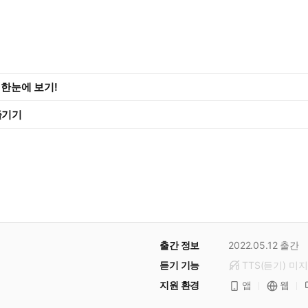
화 한눈에 보기!
즐기기
출간 정보
2022.05.12
출간
듣기 기능
TTS(듣기)
미
지
지원 환경
앱
웹