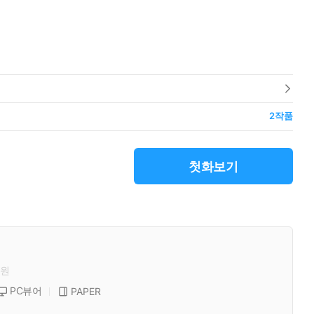
2
작품
첫화보기
원
PC뷰어
PAPER