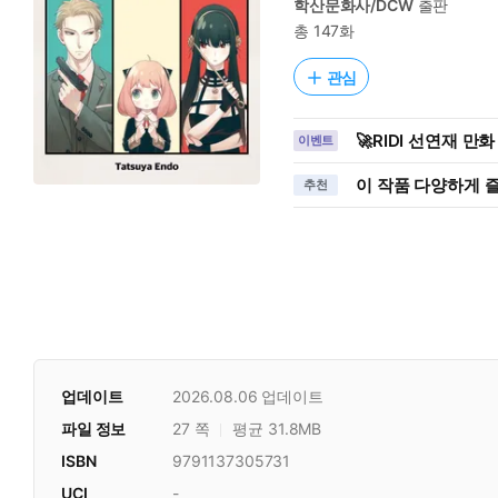
학산문화사/DCW
출판
총 147화
관심
🚀RIDI 선연재 만
이벤트
이 작품 다양하게 
추천
업데이트
2026.08.06
업데이트
파일 정보
27 쪽
평균 31.8MB
ISBN
9791137305731
UCI
-