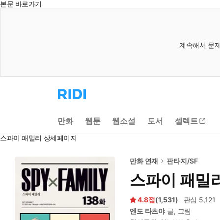
본문 바로가기
계속해서 문제
리
디
홈
으
만화
웹툰
웹소설
도서
셀렉트
로
이
스파이 패밀리 상세페이지
동
만화 연재
판타지/SF
스파이 패밀
4.8
(
1,531
)
관심
5,121
엔도 타츠야
글, 그림