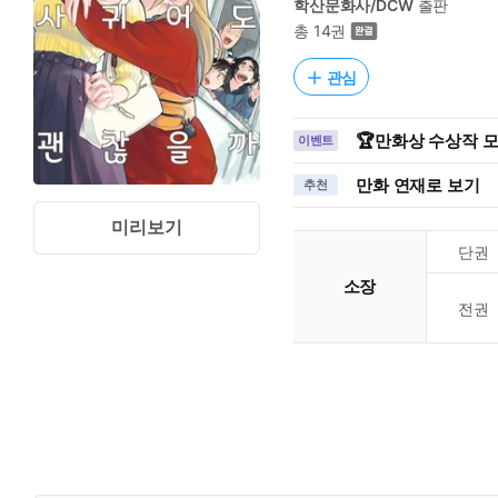
학산문화사/DCW
출판
총 14권
관심
🏆만화상 수상작 
이벤트
만화 연재로 보기
추천
미리보기
단권
소장
전권