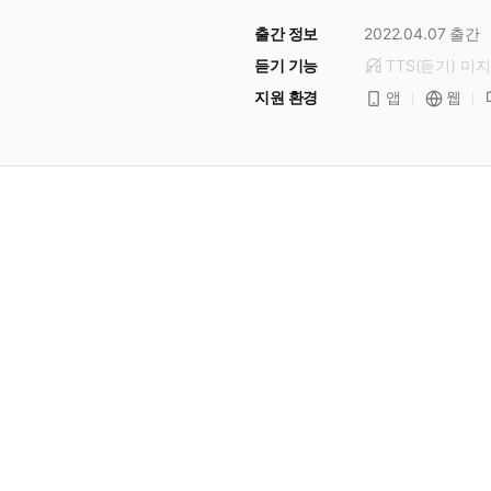
출간 정보
2022.04.07
출간
듣기 기능
TTS(듣기)
미
지
지원 환경
앱
웹