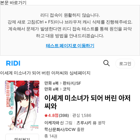
본문 바로가기
인
스
리디 접속이 원활하지 않습니다.
턴
강제 새로 고침(Ctrl + F5)이나 브라우저 캐시 삭제를 진행해주세요.
트
검
계속해서 문제가 발생한다면 리디 접속 테스트를 통해 원인을 파악
색
하고 대응 방법을 안내드리겠습니다.
테스트 페이지로 이동하기
검
리
로그인
색
디
이세계 미소녀가 되어 버린 아저씨와 상세페이지
홈
으
로
만화 e북
판타지/SF
이
만화 e북
코믹
동
이세계 미소녀가 되어 버린 아저
씨와
4.8
(
398
)
관심
1,586
이케자와 신
그림
츠루사키 유
원작
학산문화사/DCW
출판
총 14권
미리보기