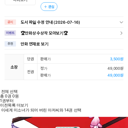
관심
도서 파일 수정 안내 (2026-07-16)
공지
🏆만화상 수상작 모아보기🏆
이벤트
만화 연재로 보기
추천
단권
판매가
3,500원
소장
정가
49,000원
전권
판매가
49,000원
전체 선택
총
0
권
0원
1권부터
이전목록 더보기
이세계 미소녀가 되어 버린 아저씨와 14권 선택