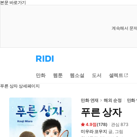
본문 바로가기
계속해서 문제
리
디
홈
으
만화
웹툰
웹소설
도서
셀렉트
로
이
푸른 상자 상세페이지
동
만화 연재
해외 순정
만화
푸른 상자
4.9
(
178
)
관심
873
미우라 코우지
글, 그림