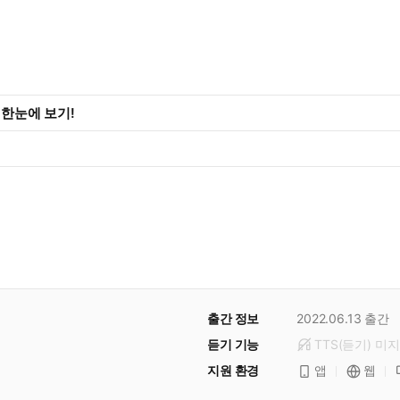
화 한눈에 보기!
출간 정보
2022.06.13
출간
듣기 기능
TTS(듣기)
미
지
지원 환경
앱
웹