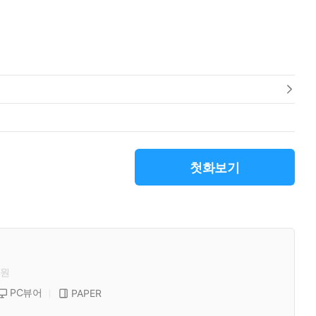
첫화보기
원
PC뷰어
PAPER