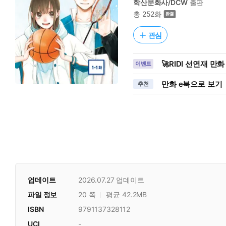
학산문화사/DCW
출판
총 252화
관심
🚀RIDI 선연재 만
이벤트
만화 e북으로 보기
추천
업데이트
2026.07.27
업데이트
파일 정보
20 쪽
평균 42.2MB
ISBN
9791137328112
UCI
-