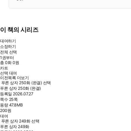
이 책의 시리즈
대여하기
소장하기
전체 선택
1권부터
총
0
화
0원
카트
선택 대여
이전목록 더보기
푸른 상자 250화 (완결) 선택
푸른 상자 250화 (완결)
등록일
2026.07.27
쪽수
25쪽
용량
47.8MB
200
원
대여
푸른 상자 249화 선택
푸른 상자 249화