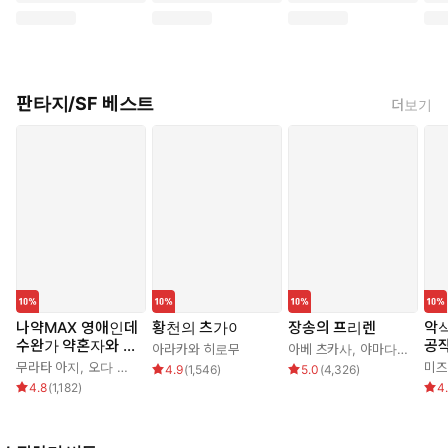
판타지/SF 베스트
더보기
나약MAX 영애인데
황천의 츠가이
장송의 프리렌
악식
수완가 약혼자와 내
공작
아라카와 히로무
아베 츠카사
,
야마다 카네히토
기를 하고 말았다
가
무라타 아지
,
오다 히로
미즈
4.9
(
1,546
)
5.0
(
4,326
)
다!
4.8
(
1,182
)
4