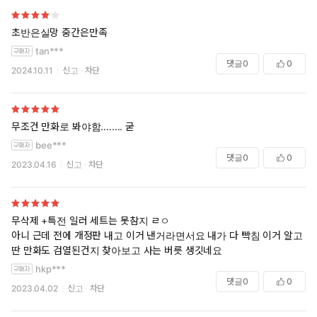
초반은실망 중간은만족
tan***
댓글
0
0
2024.10.11
신고
차단
무조건 만화로 봐야함........ 굳
bee***
댓글
0
0
2023.04.16
신고
차단
무삭제 +특전 일러 세트는 못참지 ㄹㅇ
아니 근데 전에 개정판 내고 이거 낸거라면서요 내가 다 빡침 이거 알고
딴 만화도 검열된건지 찾아보고 사는 버릇 생깃네요
hkp***
댓글
0
0
2023.04.02
신고
차단