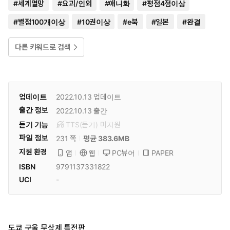
#
세계멸망
#
요괴/인외
#
애니화
#
평점4점이상
#
별점100개이상
#
10권이상
#
e북
#
일본
#
완결
다른 키워드로 검색
업데이트
2022.10.13
업데이트
출간 정보
2022.10.13
출간
듣기 기능
TTS(듣기)
미
지원
파일 정보
231 쪽
평균 383.6MB
지원 환경
PC뷰어
PAPER
앱
웹
ISBN
9791137331822
UCI
-
도쿄 구울 무삭제 특전판