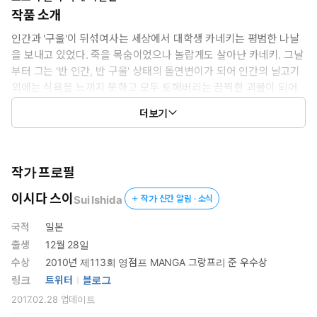
작품 소개
인간과 '구울'이 뒤섞여사는 세상에서 대학생 카네키는 평범한 나날
을 보내고 있었다. 죽을 목숨이었으나 놀랍게도 살아난 카네키. 그날
부터 그는 '반 인간, 반 구울' 상태의 돌연변이가 되어 인간의 날고기
외에는 식욕을 느끼지 못하고 모두 토해버리는 끔찍한 괴물이 되어
버리는데… TOKYO GHOUL © 2011 by Sui Ishida/SHUEISHA
더보기
Inc.
작가 프로필
이시다 스이
Sui Ishida
작가 신간 알림 · 소식
국적
일본
출생
12월 28일
수상
2010년 제113회 영점프 MANGA 그랑프리 준 우수상
링크
트위터
블로그
2017.02.28
업데이트