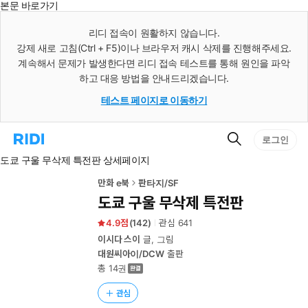
본문 바로가기
인
스
리디 접속이 원활하지 않습니다.
턴
강제 새로 고침(Ctrl + F5)이나 브라우저 캐시 삭제를 진행해주세요.
트
검
계속해서 문제가 발생한다면 리디 접속 테스트를 통해 원인을 파악
색
하고 대응 방법을 안내드리겠습니다.
테스트 페이지로 이동하기
검
리
로그인
색
디
도쿄 구울 무삭제 특전판 상세페이지
홈
으
로
만화 e북
판타지/SF
이
도쿄 구울 무삭제 특전판
동
4.9
(
142
)
관심
641
이시다 스이
글, 그림
대원씨아이/DCW
출판
총 14권
관심