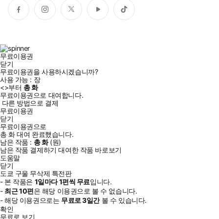
페
인
트
유
틱
이
스
위
튜
톡
스
타
터
브
북
그
램
무료이용권
닫기
무료이용권을 사용하시겠습니까?
사용 가능 :
장
<
>부터
총
화
무료이용권으로 대여합니다.
다른 방법으로 결제
무료이용권
닫기
무료이용권으로
총
화
대여 완료했습니다.
남은 작품 :
총
화
(
원)
남은 작품 결제하기
대여한 작품 바로보기
도움말
닫기
도쿄 구울 무삭제 특전판
- 본 작품은
1일
마다
1
편씩 무료
입니다.
-
최근
10편
은 해당 이용권으로 볼 수 없습니다.
- 해당 이용권으로는
무료로
3일
간
볼 수 있습니다.
확인
무료로 보기