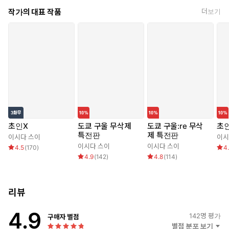
작가의 대표 작품
더보기
초인X
도쿄 구울 무삭제
도쿄 구울:re 무삭
초
특전판
제 특전판
이시다 스이
이시
이시다 스이
이시다 스이
4.5
(
170
)
4
4.9
(
142
)
4.8
(
114
)
리뷰
4.9
142
명 평가
구매자 별점
별점 분포 보기