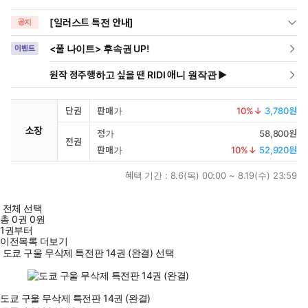
[일러스트 특전 안내]
공지
<풀 나이트> 후속권 UP!
이벤트
원작 정주행하고 싶을 땐 RIDI 애니 원작관 ▶
단권
판매가
10
%↓
3,780원
소장
정가
58,800원
전권
판매가
10
%↓
52,920원
혜택 기간 :
8.6(목) 00:00 ~ 8.19(수) 23:59
전체 선택
총
0
권
0원
1권부터
이전목록 더보기
도쿄 구울 무삭제 특전판 14권 (완결) 선택
도쿄 구울 무삭제 특전판 14권 (완결)