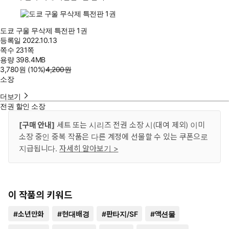
도쿄 구울 무삭제 특전판 1권
등록일
2022.10.13
쪽수
231쪽
용량
398.4MB
3,780
원
(10%
)
4,200
원
소장
더보기
전권 할인 소장
[구매 안내]
세트 또는 시리즈 전권 소장 시(대여 제외) 이미
소장 중인 중복 작품은 다른 계정에 선물할 수 있는 쿠폰으로
지급됩니다.
자세히 알아보기 >
이 작품의 키워드
#
소년만화
#
현대배경
#
판타지/SF
#
액션물