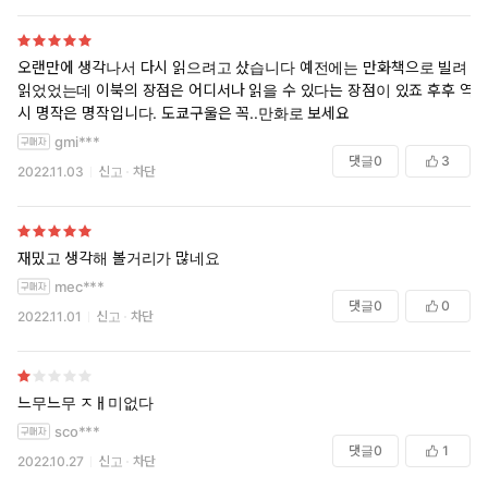
오랜만에 생각나서 다시 읽으려고 샀습니다 예전에는 만화책으로 빌려
읽었었는데 이북의 장점은 어디서나 읽을 수 있다는 장점이 있죠 후후 역
시 명작은 명작입니다. 도쿄구울은 꼭..만화로 보세요
gmi***
댓글
0
3
2022.11.03
신고
차단
재밌고 생각해 볼거리가 많네요
mec***
댓글
0
0
2022.11.01
신고
차단
느무느무 ㅈㅐ미없다
sco***
댓글
0
1
2022.10.27
신고
차단