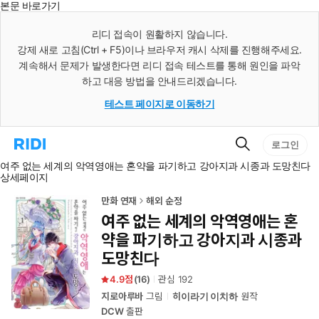
본문 바로가기
인
스
리디 접속이 원활하지 않습니다.
턴
강제 새로 고침(Ctrl + F5)이나 브라우저 캐시 삭제를 진행해주세요.
트
검
계속해서 문제가 발생한다면 리디 접속 테스트를 통해 원인을 파악
색
하고 대응 방법을 안내드리겠습니다.
테스트 페이지로 이동하기
검
리
로그인
색
디
여주 없는 세계의 악역영애는 혼약을 파기하고 강아지과 시종과 도망친다
홈
상세페이지
으
로
이
만화 연재
해외 순정
동
여주 없는 세계의 악역영애는 혼
약을 파기하고 강아지과 시종과
도망친다
4.9
(
16
)
관심
192
지로아루바
그림
히이라기 이치하
원작
DCW
출판