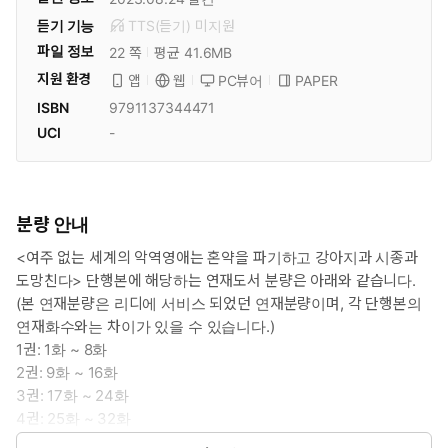
듣기 기능
TTS(듣기)
미
지원
파일 정보
22 쪽
평균 41.6MB
지원 환경
PC뷰어
PAPER
앱
웹
ISBN
9791137344471
UCI
-
분량 안내
<여주 없는 세계의 악역영애는 혼약을 파기하고 강아지과 시종과
도망친다> 단행본에 해당하는 연재도서 분량은 아래와 같습니다.
(본 연재분량은 리디에 서비스 되었던 연재분량이며, 각 단행본의
연재화수와는 차이가 있을 수 있습니다.)
1권: 1화 ~ 8화
2권: 9화 ~ 16화
3권: 17화 ~ 24화
4권: 25화 ~ 32화
5권: 33화 ~ 40화