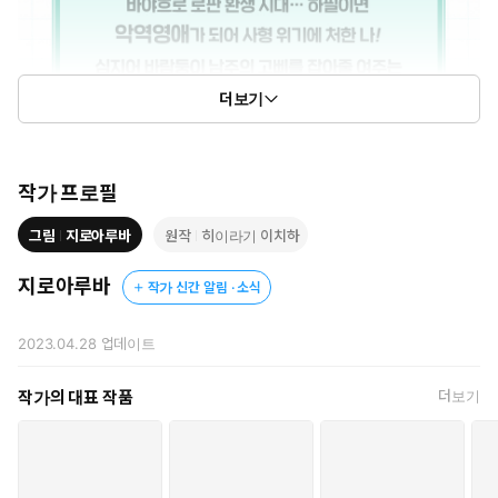
더보기
작가 프로필
그림
지로아루바
원작
히이라기 이치하
지로아루바
작가 신간 알림 · 소식
2023.04.28
업데이트
작가의 대표 작품
더보기
아가씨 X 시종, 금단의(?) 우당탕탕 도주 러브 코미디!
「왜 악역인데?! 절대로 죽기 싫어!」