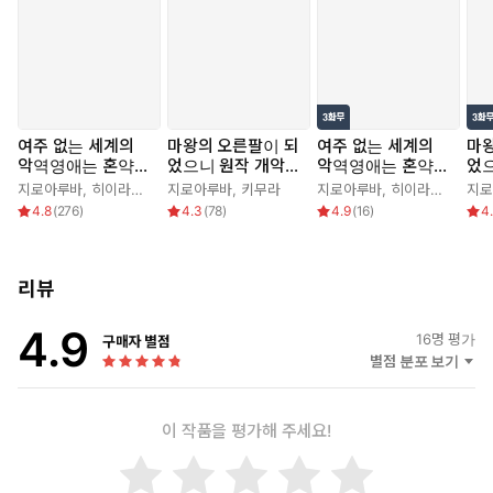
환생했더니 좋아하는 소설 속 ‘악역영애 비알라’가 된 나.
하루 빨리 여주를 설득해서 사형 엔딩을 피해야 하는데, 정작 여주는
학원에 입학조차 하지 않았다.
이대로는 바람둥이에 안하무인인 약혼자 ‘왕자’와의 결혼으로 직행?!
여주 없는 세계의
마왕의 오른팔이 되
여주 없는 세계의
마왕
악역영애는 혼약을
었으니 원작 개악합
악역영애는 혼약을
었
그런 건 싫어-!!
파기하고 강아지과
니다
파기하고 강아지과
니
지로아루바
,
히이라기 이치하
지로아루바
,
키무라
지로아루바
,
히이라기 이치하
지로
이렇게 된 이상, 내 힘으로 약혼 파기다!
시종과 도망친다
시종과 도망친다
4.8
(
276
)
4.3
(
78
)
4.9
(
16
)
4
그러던 중, 항상 곁에서 지켜주는 시종 ‘시드’가 “제가 어떻게든 해보
겠습니다”라고 하는데….
리뷰
이건 충성심? 아니면 사랑? 시드와 함께 여기가 아닌 어딘가에서 빈
드시 행복해지고 말겠어! © Ichiha
4.9
16
명 평가
구매자 별점
HIIRAGI,JIROALBA/SHOGAKUKAN
별점 분포 보기
이 작품을 평가해 주세요!