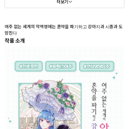
더보기
6권: 41화 ~ 47화
여주 없는 세계의 악역영애는 혼약을 파기하고 강아지과 시종과 도
망친다
작품 소개