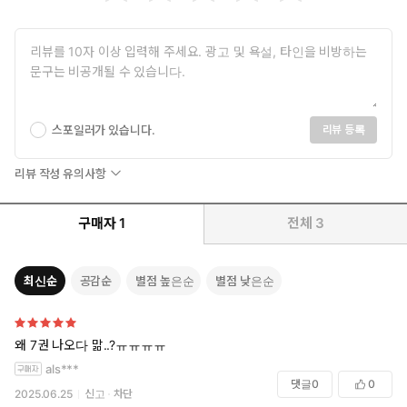
스포일러가 있습니다.
리뷰 등록
리뷰 작성 유의사항
구매자
1
전체
3
최신순
공감순
별점 높은순
별점 낮은순
왜 7권 나오다 맒..?ㅠㅠㅠㅠ
als***
댓글
0
0
2025.06.25
신고
차단