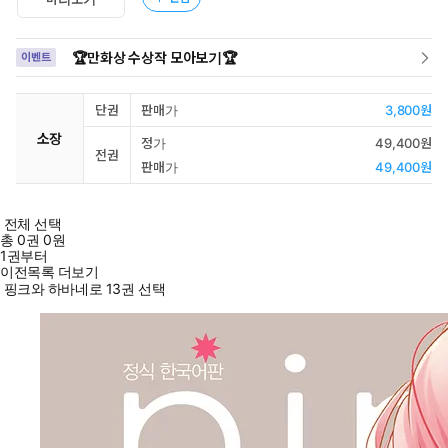
🏆만화상 수상작 모아보기🏆
이벤트
단권
판매가
3,800원
소장
정가
49,400원
전권
판매가
49,400원
전체 선택
총
0
권
0원
1권부터
이전목록 더보기
핑크와 하바네로 13권 선택