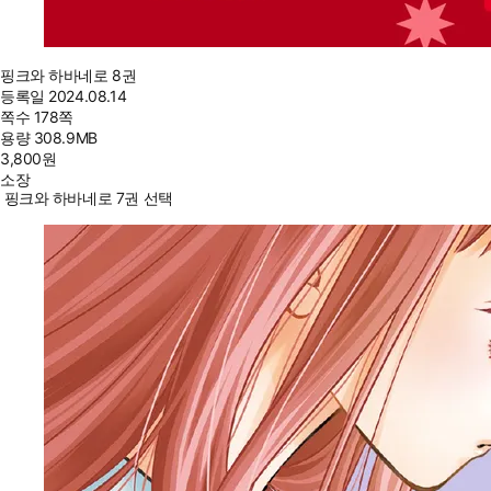
핑크와 하바네로 8권
등록일
2024.08.14
쪽수
178쪽
용량
308.9MB
3,800
원
소장
핑크와 하바네로 7권 선택