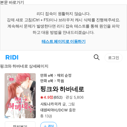
본문 바로가기
인
스
리디 접속이 원활하지 않습니다.
턴
강제 새로 고침(Ctrl + F5)이나 브라우저 캐시 삭제를 진행해주세요.
트
검
계속해서 문제가 발생한다면 리디 접속 테스트를 통해 원인을 파악
색
하고 대응 방법을 안내드리겠습니다.
테스트 페이지로 이동하기
검
리
로그인
색
디
핑크와 하바네로 상세페이지
홈
으
로
만화 e북
해외 순정
이
만화 e북
학원
동
핑크와 하바네로
4.9
(
652
)
관심
5,806
사토나카 미카
글, 그림
대원씨아이/DCW
출판
총 13권
관심
미리보기