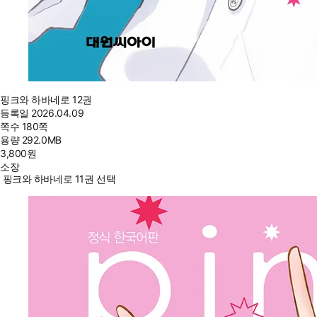
핑크와 하바네로 12권
등록일
2026.04.09
쪽수
180쪽
용량
292.0MB
3,800
원
소장
핑크와 하바네로 11권 선택