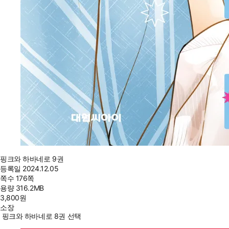
핑크와 하바네로 9권
등록일
2024.12.05
쪽수
176쪽
용량
316.2MB
3,800
원
소장
핑크와 하바네로 8권 선택