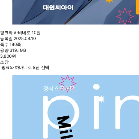
핑크와 하바네로 10권
등록일
2025.04.10
쪽수
180쪽
용량
319.1MB
3,800
원
소장
핑크와 하바네로 9권 선택