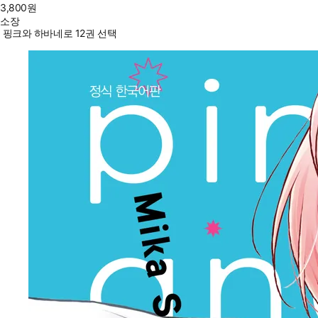
3,800
원
소장
핑크와 하바네로 12권 선택