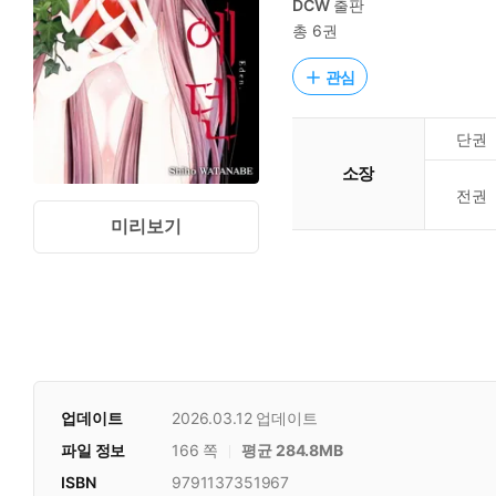
DCW
출판
총 6권
관심
단권
소장
전권
미리보기
업데이트
2026.03.12
업데이트
파일 정보
166 쪽
평균 284.8MB
ISBN
9791137351967