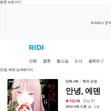
본문 바로가기
계속해서 문제
리
디
홈
으
만화
웹툰
웹소설
도서
셀렉트
로
이
안녕, 에덴 상세페이지
동
만화 e북
해외 순정
안녕, 에덴
5
(
8
)
관심
87
와타나베 시호
글, 그림