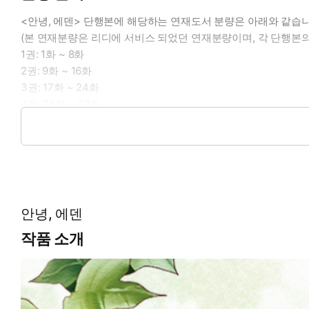
<안녕, 에덴> 단행본에 해당하는 연재도서 분량은 아래와 같습니
(본 연재분량은 리디에 서비스 되었던 연재분량이며, 각 단행본의
1권: 1화 ~ 8화
2권: 9화 ~ 16화
3권: 17화 ~ 24화
4권: 25화 ~ 32화
5권: 33화 ~ 41화
6권: 42화 ~ 51화
안녕, 에덴
작품 소개