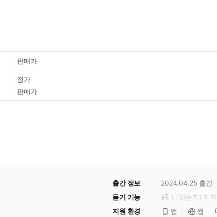
판매가
정가
판매가
출간 정보
2024.04.25
출간
듣기 기능
TTS(듣기)
미
지
지원 환경
앱
웹