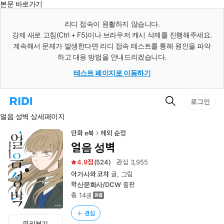
본문 바로가기
인
스
리디 접속이 원활하지 않습니다.
턴
강제 새로 고침(Ctrl + F5)이나 브라우저 캐시 삭제를 진행해주세요.
트
검
계속해서 문제가 발생한다면 리디 접속 테스트를 통해 원인을 파악
색
하고 대응 방법을 안내드리겠습니다.
테스트 페이지로 이동하기
검
리
로그인
색
디
얼음 성벽 상세페이지
홈
으
로
만화 e북
해외 순정
이
얼음 성벽
동
4.9
(
524
)
관심
3,955
아가사와 코챠
글, 그림
학산문화사/DCW
출판
총 14권
관심
미리보기