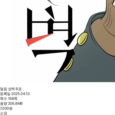
얼음 성벽 8권
등록일
2025.04.10
쪽수
198쪽
용량
206.8MB
7,000
원
소장