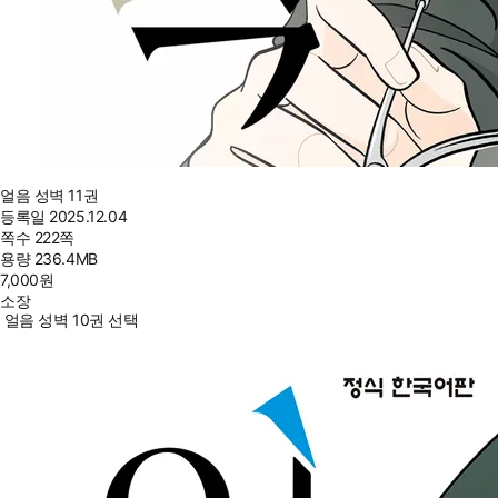
얼음 성벽 11권
등록일
2025.12.04
쪽수
222쪽
용량
236.4MB
7,000
원
소장
얼음 성벽 10권 선택