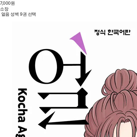
7,000
원
소장
얼음 성벽 9권 선택