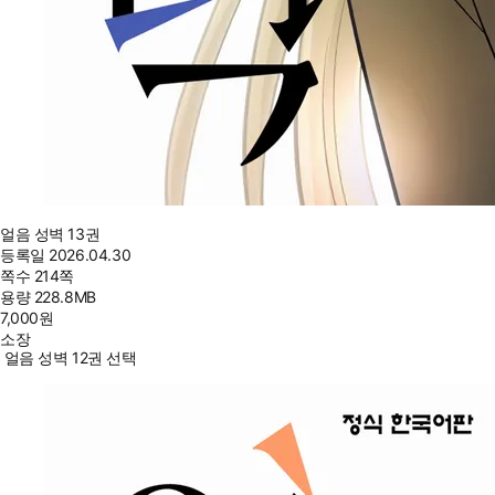
얼음 성벽 13권
등록일
2026.04.30
쪽수
214쪽
용량
228.8MB
7,000
원
소장
얼음 성벽 12권 선택