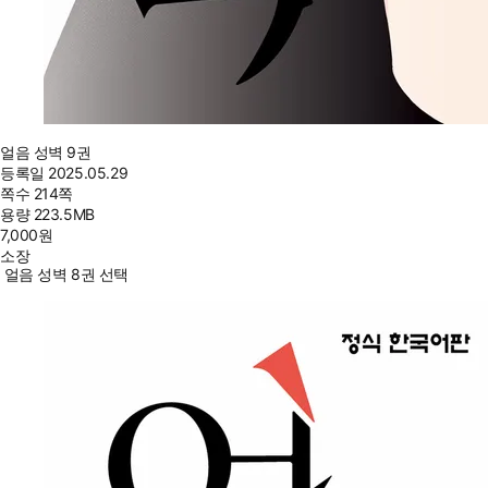
얼음 성벽 9권
등록일
2025.05.29
쪽수
214쪽
용량
223.5MB
7,000
원
소장
얼음 성벽 8권 선택