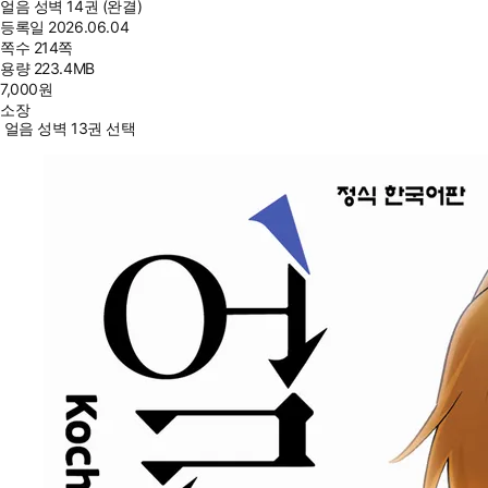
얼음 성벽 14권 (완결)
등록일
2026.06.04
쪽수
214쪽
용량
223.4MB
7,000
원
소장
얼음 성벽 13권 선택