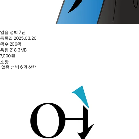
얼음 성벽 7권
등록일
2025.03.20
쪽수
206쪽
용량
218.3MB
7,000
원
소장
얼음 성벽 6권 선택