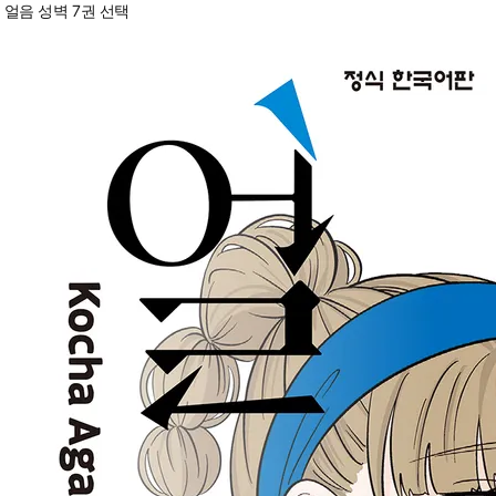
얼음 성벽 7권 선택