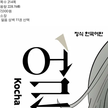
쪽수
214쪽
용량
228.1MB
7,000
원
소장
얼음 성벽 11권 선택