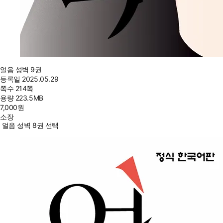
얼음 성벽 9권
등록일
2025.05.29
쪽수
214쪽
용량
223.5MB
7,000
원
소장
얼음 성벽 8권 선택