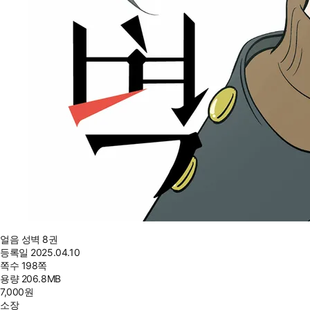
얼음 성벽 8권
등록일
2025.04.10
쪽수
198쪽
용량
206.8MB
7,000
원
소장