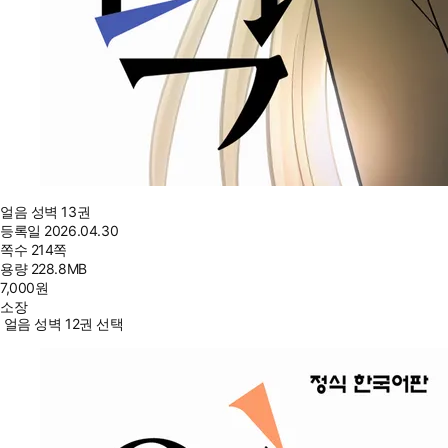
얼음 성벽 13권
등록일
2026.04.30
쪽수
214쪽
용량
228.8MB
7,000
원
소장
얼음 성벽 12권 선택