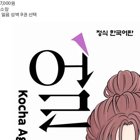
7,000
원
소장
얼음 성벽 9권 선택