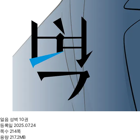
얼음 성벽 10권
등록일
2025.07.24
쪽수
214쪽
용량
217.2MB