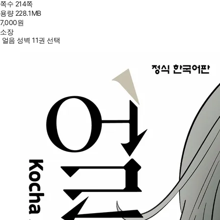
쪽수
214쪽
용량
228.1MB
7,000
원
소장
얼음 성벽 11권 선택