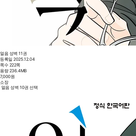
얼음 성벽 11권
등록일
2025.12.04
쪽수
222쪽
용량
236.4MB
7,000
원
소장
얼음 성벽 10권 선택