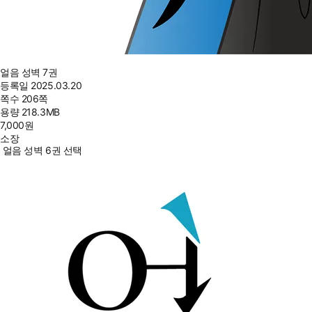
얼음 성벽 7권
등록일
2025.03.20
쪽수
206쪽
용량
218.3MB
7,000
원
소장
얼음 성벽 6권 선택