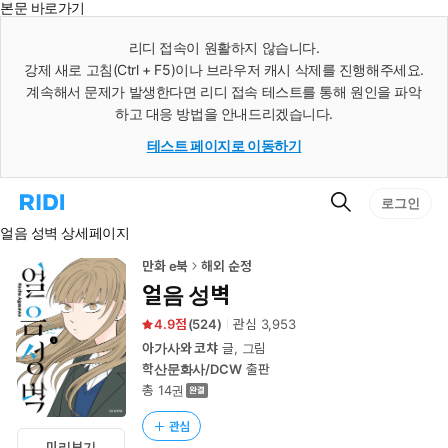
본문 바로가기
인
스
리디 접속이 원활하지 않습니다.
턴
강제 새로 고침(Ctrl + F5)이나 브라우저 캐시 삭제를 진행해주세요.
트
검
계속해서 문제가 발생한다면 리디 접속 테스트를 통해 원인을 파악
색
하고 대응 방법을 안내드리겠습니다.
테스트 페이지로 이동하기
검
리
로그인
색
디
얼음 성벽 상세페이지
홈
으
로
만화 e북
해외 순정
이
얼음 성벽
동
4.9
(
524
)
관심
3,953
아가사와 코챠
글, 그림
학산문화사/DCW
출판
총 14권
관심
미리보기