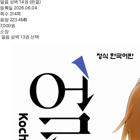
얼음 성벽 14권 (완결)
등록일
2026.06.04
쪽수
214쪽
용량
223.4MB
7,000
원
소장
얼음 성벽 13권 선택