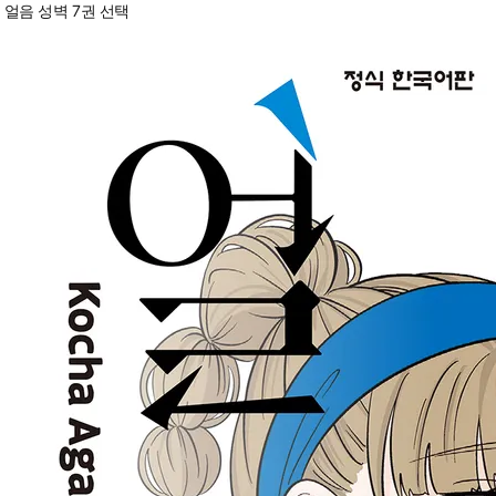
얼음 성벽 7권 선택