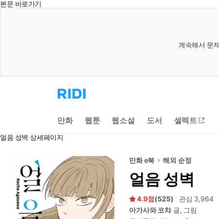
본문 바로가기
계속해서 문제
리
디
홈
으
만화
웹툰
웹소설
도서
셀렉트
로
이
얼음 성벽 상세페이지
동
만화 e북
해외 순정
얼음 성벽
4.9
(
525
)
관심
3,964
아가사와 코챠
글, 그림