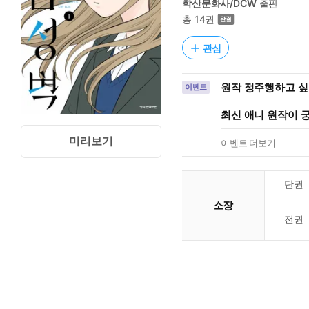
학산문화사/DCW
출판
총 14권
관심
원작 정주행하고 싶을
이벤트
최신 애니 원작이 궁
미리보기
이벤트 더보기
단권
소장
전권