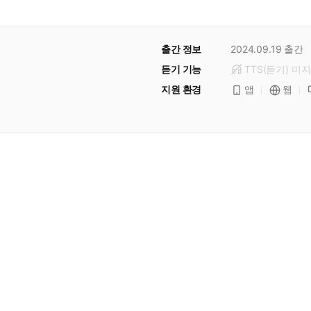
출간 정보
2024.09.19
출간
듣기 기능
TTS(듣기)
미
지
지원 환경
앱
웹