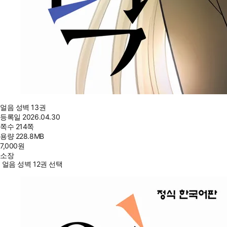
얼음 성벽 13권
등록일
2026.04.30
쪽수
214쪽
용량
228.8MB
7,000
원
소장
얼음 성벽 12권 선택