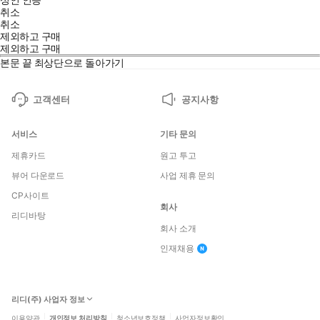
취소
취소
제외하고 구매
제외하고 구매
본문 끝
최상단으로 돌아가기
고객센터
공지사항
서비스
기타 문의
제휴카드
원고 투고
뷰어 다운로드
사업 제휴 문의
CP사이트
회사
리디바탕
회사 소개
인재채용
리디(주) 사업자 정보
이용약관
개인정보 처리방침
청소년보호정책
사업자정보확인