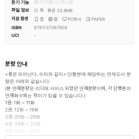
듣기 기능
TTS(듣기)
미
지원
파일 정보
21 쪽
평균 33.8MB
지원 환경
PC뷰어
PAPER
앱
웹
ISBN
9791137367609
UCI
-
분량 안내
<꽃은 피어난다, 수라와 같이> 단행본에 해당하는 연재도서 분
량은 아래와 같습니다.
(본 연재분량은 리디에 서비스 되었던 연재분량이며, 각 단행본의
연재화수와는 차이가 있을 수 있습니다.)
1권: 1화 ~ 11화
2권: 12화 ~ 19화
3권: 20화 ~ 28화
4권: 29화 ~ 37화
5권: 38화 ~ 45화
6권: 46화 ~ 55화