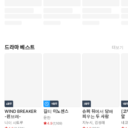
드라마 베스트
더보기
WIND BREAKER
길티 이노센스
슈퍼 뒤에서 담배
[코
-윈브레-
피우는 두 사람
말
윤한
니이 사토루
지누시
,
김성래
네
4.9
(
1,169
)