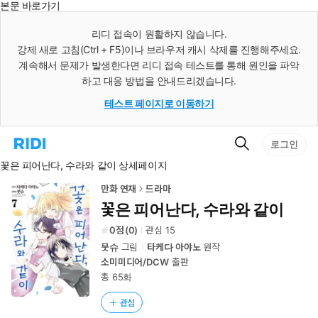
본문 바로가기
인
스
리디 접속이 원활하지 않습니다.
턴
강제 새로 고침(Ctrl + F5)이나 브라우저 캐시 삭제를 진행해주세요.
트
검
계속해서 문제가 발생한다면 리디 접속 테스트를 통해 원인을 파악
색
하고 대응 방법을 안내드리겠습니다.
테스트 페이지로 이동하기
검
리
로그인
색
디
꽃은 피어난다, 수라와 같이 상세페이지
홈
으
로
만화 연재
드라마
이
꽃은 피어난다, 수라와 같이
동
0
(
0
)
관심
15
뭇슈
그림
타케다 아야노
원작
소미미디어/DCW
출판
총 65화
관심