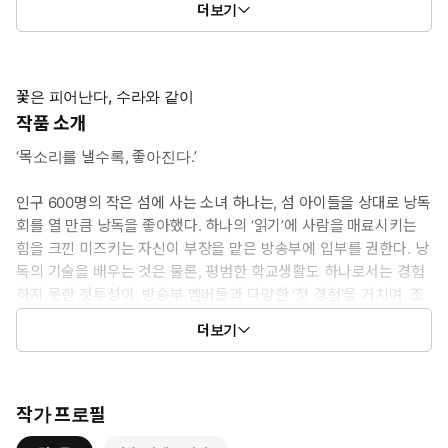
더보기
7권: 56화 ~ 65화
꽃은 피어난다, 수라와 같이
작품 소개
‘목소리를 낼수록, 좋아진다.’
인구 600명의 작은 섬에 사는 소녀 하나는, 섬 아이들을 상대로 낭독
회를 열 만큼 낭독을 좋아했다. 하나의 ‘읽기’에 사람을 매료시키는
힘을 크낀 미즈키는 자신이 부장을 맡은 방송부에 입부를 권한다. 낭
독의 기술을 배우는 것은 물론, 평범한 학교생활도 하나로서는 경험
하지 못한 것투성이. 방송부 멤버들과 다양한 ‘첫 경험’을 거치며, 조
금씩이지만 앞으로 나아간다. HANA WA SAKU,SHURA NO
더보기
GOTOKU © 2021 by Ayano Takeda, Musshu/SHUEISHA Inc.
작가 프로필