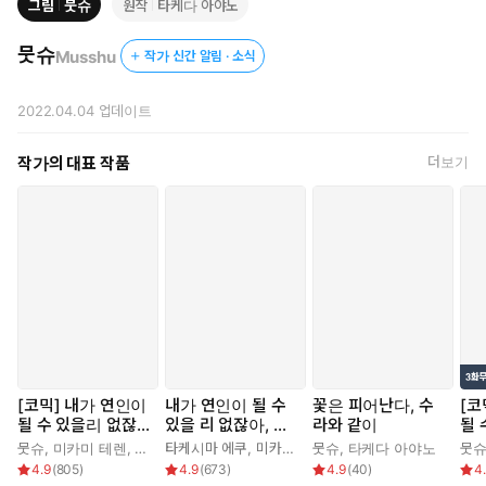
그림
뭇슈
원작
타케다 아야노
뭇슈
Musshu
작가 신간 알림 · 소식
2022.04.04
업데이트
작가의 대표 작품
더보기
[코믹] 내가 연인이
내가 연인이 될 수
꽃은 피어난다, 수
[코
될 수 있을리 없잖
있을 리 없잖아, 무
라와 같이
될 
아 무리무리!(※무리
리무리! (※무리가
아 
뭇슈
,
미카미 테렌
,
타케시마 에쿠
타케시마 에쿠
,
미카미 테렌
뭇슈
,
정백송
,
타케다 아야노
뭇
가 아니었다?!)
아니었다?!)
가 
4.9
(
805
)
4.9
(
673
)
4.9
(
40
)
4