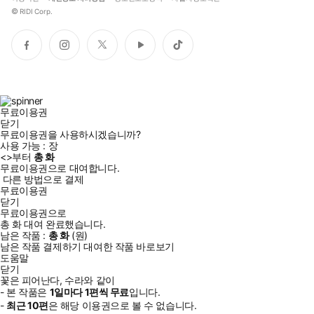
©
RIDI Corp.
페
인
트
유
틱
이
스
위
튜
톡
스
타
터
브
북
그
램
무료이용권
닫기
무료이용권을 사용하시겠습니까?
사용 가능 :
장
<
>부터
총
화
무료이용권으로 대여합니다.
다른 방법으로 결제
무료이용권
닫기
무료이용권으로
총
화
대여 완료했습니다.
남은 작품 :
총
화
(
원)
남은 작품 결제하기
대여한 작품 바로보기
도움말
닫기
꽃은 피어난다, 수라와 같이
- 본 작품은
1일
마다
1
편씩 무료
입니다.
-
최근
10편
은 해당 이용권으로 볼 수 없습니다.