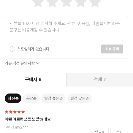
스포일러가 있습니다.
리뷰 등록
리뷰 작성 유의사항
구매자
6
전체
7
최신순
공감순
별점 높은순
별점 낮은순
야르야르렁쓰껄쓰껄하네요
my2***
댓글
0
0