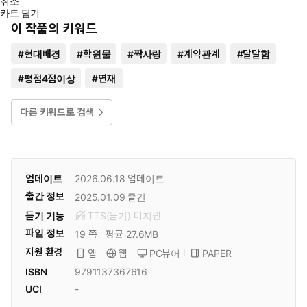
취소
카트 담기
이 작품의 키워드
#
현대배경
#
학원물
#
짝사랑
#
계약관계
#
달달함
#
평점4점이상
#
연재
다른 키워드로 검색
업데이트
2026.06.18
업데이트
출간 정보
2025.01.09
출간
듣기 기능
TTS(듣기)
미
지원
파일 정보
19 쪽
평균 27.6MB
지원 환경
PC뷰어
PAPER
앱
웹
ISBN
9791137367616
UCI
-