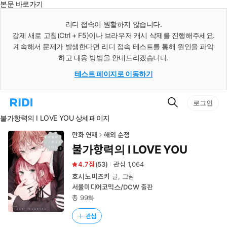
본문 바로가기
인
스
리디 접속이 원활하지 않습니다.
턴
강제 새로 고침(Ctrl + F5)이나 브라우저 캐시 삭제를 진행해주세요.
트
검
계속해서 문제가 발생한다면 리디 접속 테스트를 통해 원인을 파악
색
하고 대응 방법을 안내드리겠습니다.
테스트 페이지로 이동하기
검
리
로그인
색
디
불가항력의 I LOVE YOU 상세페이지
홈
으
로
만화 연재
해외 순정
이
불가항력의 I LOVE YOU
동
4.7
(
53
)
관심
1,064
호시노 미즈키
글, 그림
서울미디어코믹스/DCW
출판
총 99화
관심