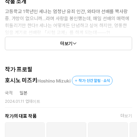
작품 소개
고등학교 1학년인 세나는 엄청난 유죄 인간, 와타야 선배를 짝사랑
중. 가망이 없으니까…라며 사랑을 봉인했는데, 매일 선배의 매력에
휘둘리기만 한다!! 세나는 어떻게든 단념하고 싶어 하지만, 엉뚱한
일을 계기로 선배랑 「시험 교제」를 하게 되는데――?!
FUKAKORYOKU NO I LOVE YOU © 2023 by Mizuki
더보기
Hoshino/SHUEISHA Inc.
작가 프로필
호시노 미즈키
Hoshino Mizuki
작가 신간 알림 · 소식
국적
일본
2024.01.11
업데이트
작가의 대표 작품
더보기