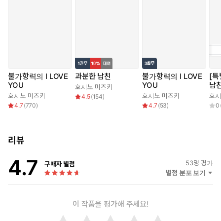
불가항력의 I LOVE
과분한 남친
불가항력의 I LOVE
[특
YOU
YOU
남친
호시노 미즈키
호시노 미즈키
호시노 미즈키
호시
4.5
(
154
)
4.7
(
770
)
4.7
(
53
)
0
리뷰
4.7
53
명 평가
구매자 별점
별점 분포 보기
이 작품을 평가해 주세요!