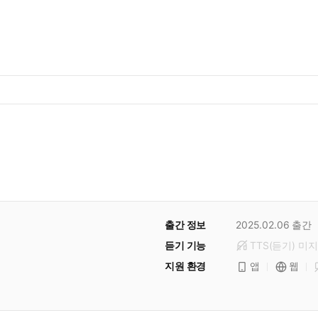
출간 정보
2025.02.06
출간
듣기 기능
TTS(듣기)
미
지
지원 환경
앱
웹