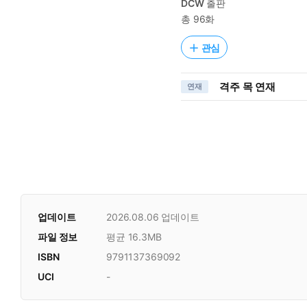
DCW
출판
총 96화
관심
격주 목 연재
연재
업데이트
2026.08.06
업데이트
파일 정보
평균 16.3MB
ISBN
9791137369092
UCI
-