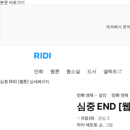
본문 바로가기
계속해서 문제
리
디
홈
으
만화
웹툰
웹소설
도서
셀렉트
로
이
심중 END [웹툰] 상세페이지
동
만화 연재
성인
만화 연재
심중 END [
0
(
0
)
관심
2
치카 세모토
글, 그림