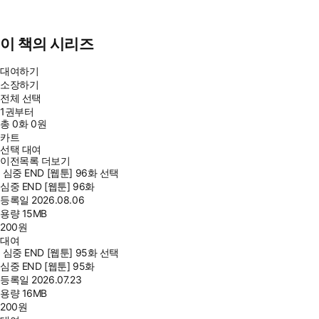
이 책의 시리즈
대여하기
소장하기
전체 선택
1권부터
총
0
화
0원
카트
선택 대여
이전목록 더보기
심중 END [웹툰] 96화 선택
심중 END [웹툰] 96화
등록일
2026.08.06
용량
15MB
200
원
대여
심중 END [웹툰] 95화 선택
심중 END [웹툰] 95화
등록일
2026.07.23
용량
16MB
200
원