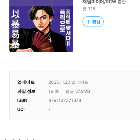
재담미디어/DCW
출판
총 71화
관심
업데이트
2025.11.20
업데이트
파일 정보
19 쪽
평균 27.9MB
ISBN
9791137371378
UCI
-