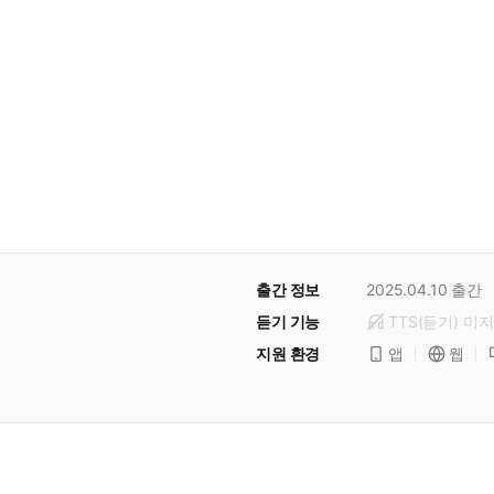
출간 정보
2025.04.10
출간
듣기 기능
TTS(듣기)
미
지
지원 환경
앱
웹