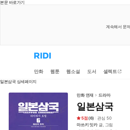
본문 바로가기
계속해서 문제
리
디
홈
으
만화
웹툰
웹소설
도서
셀렉트
로
이
일본삼국 상세페이지
동
만화 연재
드라마
일본삼국
5
(
6
)
관심
50
마쓰키 잇카
글, 그림