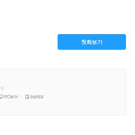
첫화보기
원
PC뷰어
PAPER