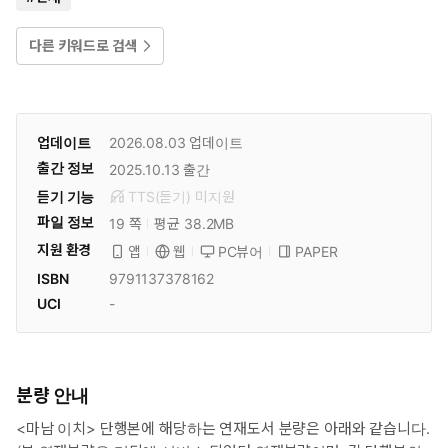
다른 키워드로 검색
업데이트
2026.08.03
업데이트
출간 정보
2025.10.13
출간
듣기 기능
TTS(듣기)
미
지원
파일 정보
19 쪽
평균 38.2MB
지원 환경
PC뷰어
PAPER
앱
웹
ISBN
9791137378162
UCI
-
분량 안내
<마남 이치> 단행본에 해당하는 연재도서 분량은 아래와 같습니다.