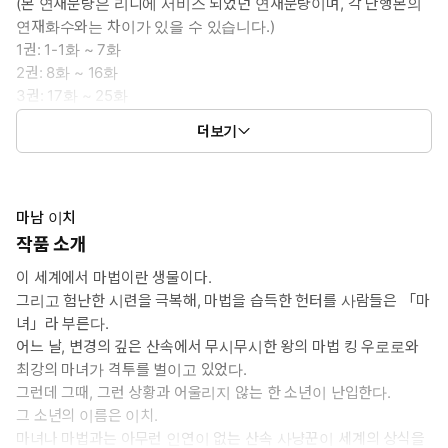
(본 연재분량은 리디에 서비스 되었던 연재분량이며, 각 단행본의
연재화수와는 차이가 있을 수 있습니다.)
1권: 1-1화 ~ 7화
2권: 8화 ~ 16화
3권: 17화 ~ 25화
4권: 26화 ~ 34화
더보기
5권: 35화 ~ 43화
마남 이치
작품 소개
이 세계에서 마법이란 생물이다.
그리고 험난한 시련을 극복해, 마법을 습득한 헌터를 사람들은 「마
녀」라 부른다.
어느 날, 변경의 깊은 산속에서 무시무시한 왕의 마법 킹 우로로와
최강의 마녀가 격투를 벌이고 있었다.
그런데 그때, 그런 상황과 어울리지 않는 한 소년이 난입한다.
그 소년의 이름은 이치.
마녀나 마법과는 아무런 인연이 없는 산속 사냥꾼이 세계의 상식을