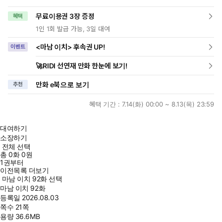
무료이용권 3장 증정
혜택
1인 1회 발급 가능, 3일 대여
<마남 이치> 후속권 UP!
이벤트
🚀RIDI 선연재 만화 한눈에 보기!
만화 e북으로 보기
추천
혜택 기간 :
7.14(화) 00:00 ~ 8.13(목) 23:59
대여하기
소장하기
전체 선택
총
0
화
0원
1권부터
이전목록 더보기
마남 이치 92화 선택
마남 이치 92화
등록일
2026.08.03
쪽수
21쪽
용량
36.6MB