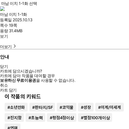
마남 이치 1-1화 선택
마남 이치 1-1화
등록일
2025.10.13
쪽수
19쪽
용량
31.4MB
보기
더보기
안내
닫기
카트에 담으시겠습니까?
카트에 담아 작품을 대여할 경우
보유하신 무료이용권
을 사용할 수 없습니다.
취소
카트 담기
이 작품의 키워드
#
소년만화
#
판타지/SF
#
코믹물
#
성장
#
이계/이세계
#
진지함
#
초능력
#
평점4점이상
#
별점100개이상
#
연재