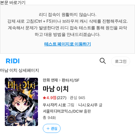
본문 바로가기
인
스
리디 접속이 원활하지 않습니다.
턴
강제 새로 고침(Ctrl + F5)이나 브라우저 캐시 삭제를 진행해주세요.
트
검
계속해서 문제가 발생한다면 리디 접속 테스트를 통해 원인을 파악
색
하고 대응 방법을 안내드리겠습니다.
테스트 페이지로 이동하기
검
리
로그인
색
디
마남 이치 상세페이지
홈
으
로
만화 연재
판타지/SF
이
마남 이치
동
4.9
(
227
)
관심
945
우사자키 시로
그림
니시 오사무
글
서울미디어코믹스/DCW
출판
총 94화
관심