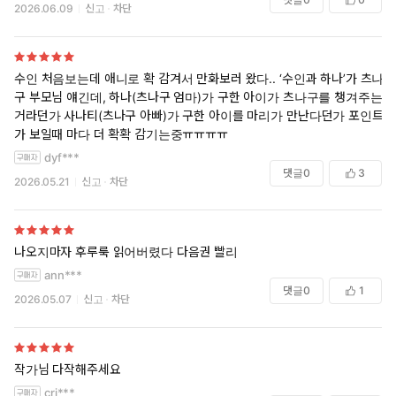
2026.06.09
신고
차단
수인 처음보는데 애니로 확 감겨서 만화보러 왔다.. ‘수인과 하나’가 츠나
구 부모님 얘긴데, 하나(츠나구 엄마)가 구한 아이가 츠나구를 챙겨주는
거라던가 사나티(츠나구 아빠)가 구한 아이를 마리가 만난다던가 포인트
가 보일때 마다 더 확확 감기는중ㅠㅠㅠㅠ
dyf***
댓글
0
3
2026.05.21
신고
차단
나오지마자 후루룩 읽어버렸다 다음권 빨리
ann***
댓글
0
1
2026.05.07
신고
차단
작가님 다작해주세요
cri***