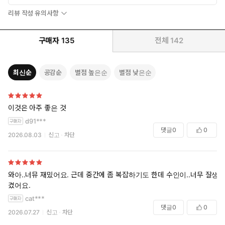
리뷰 작성 유의사항
구매자
135
전체
142
최신순
공감순
별점 높은순
별점 낮은순
이것은 아주 좋은 것
d91***
댓글
0
0
2026.08.03
신고
차단
와아..너뮤 재밌어요. 근데 중간에 좀 복잡하기도 한데 수인이..너무 잘생
겼어요.
cat***
댓글
0
0
2026.07.27
신고
차단