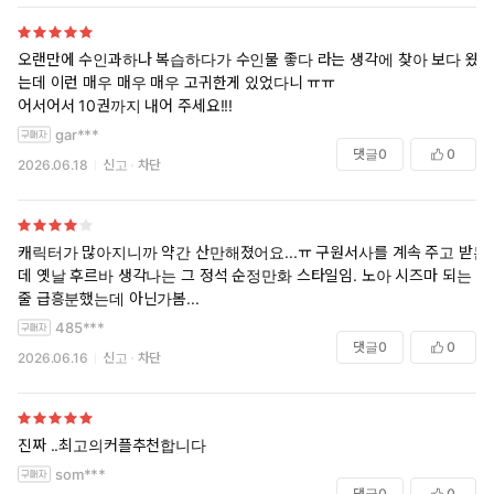
오랜만에 수인과하나 복습하다가 수인물 좋다 라는 생각에 찾아 보다 왔
는데 이런 매우 매우 매우 고귀한게 있었다니 ㅠㅠ
어서어서 10권까지 내어 주세요!!!
gar***
댓글
0
0
2026.06.18
신고
차단
캐릭터가 많아지니까 약간 산만해졌어요...ㅠ 구원서사를 계속 주고 받는
데 옛날 후르바 생각나는 그 정석 순정만화 스타일임. 노아 시즈마 되는
줄 급흥분했는데 아닌가봄...
485***
댓글
0
0
2026.06.16
신고
차단
진짜 ..최고의커플추천합니다
som***
댓글
0
0