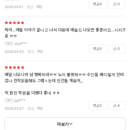
댓글
0
0
2026.05.01
신고
차단
하아…애들 이야기 끝나고 나서 다음대 애들도 나오면 좋겠어요…시리즈
로 ㅠㅠ
dud***
댓글
0
0
2026.04.02
신고
차단
매달 나오니까 넘 행복하네ㅠㅠ 노아 불쌍해ㅠㅠ 수인들 왜이렇게 안타
깝냐 전작읽을때도 그랰ㅅ는데 인간들 개싫어,,
허 완전 학원물 다됐다 좋네 ㅎㅎ
jy0***
댓글
0
4
2026.03.07
신고
차단
더보기