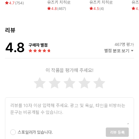
유즈키 치히로
유즈키 치히로
유즈
4.7
(
754
)
4.8
(
467
)
4.5
(
4
)
4
리뷰
4.8
467
명 평가
구매자 별점
별점 분포 보기
이 작품을 평가해 주세요!
스포일러가 있습니다.
리뷰 등록