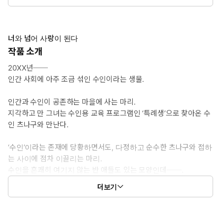
8권: 75화 ~ 84화
너와 넘어 사랑이 된다
작품 소개
20XX년──
인간 사회에 아주 조금 섞인 수인이라는 생물.
인간과 수인이 공존하는 마을에 사는 마리.
지각하고 만 그녀는 수인용 교육 프로그램인 ‘특례생’으로 찾아온 수
인 츠나구와 만난다.
‘수인’이라는 존재에 당황하면서도, 다정하고 순수한 츠나구와 접하
는 사이에 점차 이끌리는 마리.
수인을 흔쾌히 여기지 않는 반 애들도 있는 모양인데──.
더보기
“달콤한 냄새가 나.”
어느 날, 갑자기 창고에 갇히고 만 두 사람.