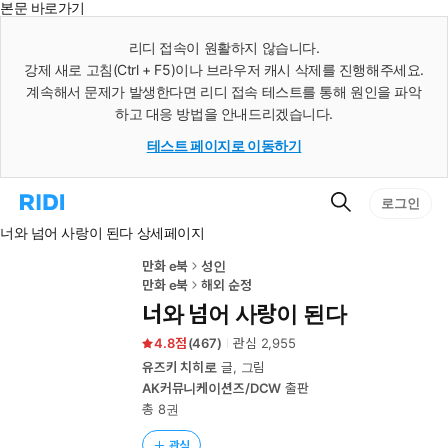
본문 바로가기
인
스
리디 접속이 원활하지 않습니다.
턴
강제 새로 고침(Ctrl + F5)이나 브라우저 캐시 삭제를 진행해주세요.
트
검
계속해서 문제가 발생한다면 리디 접속 테스트를 통해 원인을 파악
색
하고 대응 방법을 안내드리겠습니다.
테스트 페이지로 이동하기
검
리
로그인
색
디
너와 넘어 사랑이 된다 상세페이지
홈
으
로
만화 e북
성인
이
만화 e북
해외 순정
동
너와 넘어 사랑이 된다
4.8
(
467
)
관심
2,955
유즈키 치히로
글, 그림
AK커뮤니케이션즈/DCW
출판
총 8권
관심