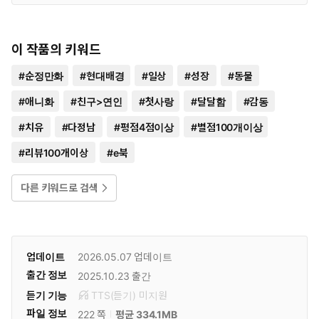
이 작품의 키워드
#
순정만화
#
현대배경
#
일상
#
성장
#
동물
#
애니화
#
친구>연인
#
첫사랑
#
달달함
#
감동
#
치유
#
다정남
#
평점4점이상
#
별점100개이상
#
리뷰100개이상
#
e북
다른 키워드로 검색
업데이트
2026.05.07
업데이트
출간 정보
2025.10.23
출간
듣기 기능
TTS(듣기)
미
지원
파일 정보
222 쪽
평균 334.1MB