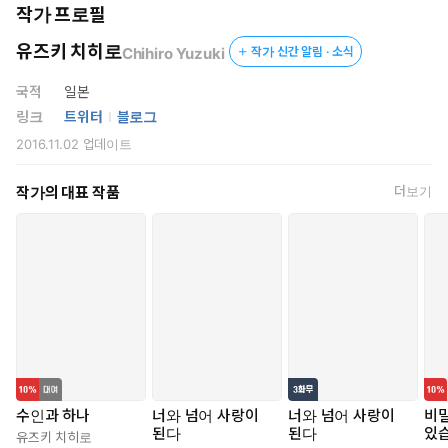
그러자 갑자기 츠나구에게 끌어안기는데──.
작가 프로필
마리의 ‘달콤한 냄새’에 거스를 수 없는 츠나구.
유즈키 치히로
Chihiro Yuzuki
작가 신간 알림 · 소식
서로 끌리는 두 사람의 균형은 늘 위태롭고 두근거린다──.
국적
일본
“수인 남자애에게 마음을 빼앗겨서 넋을 놓는 건 이상할까?”
링크
트위터
블로그
2016.11.02
업데이트
인간과 수인. 종족을 넘은 두 사람의 사랑의 행방을 둘러싼 순수하고
달콤하고 자극적인 이종족 간의 청춘 러브 스토리 개막! KIMI TO
작가의 대표 작품
더보기
KOETE KOINI NARU © 2021 by Chihiro Yuzuki/SHUEISHA
Inc.
수인과 하나
너와 넘어 사랑이
너와 넘어 사랑이
비밀
된다
된다
있
유즈키 치히로