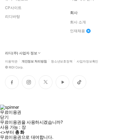
CP사이트
회사
리디바탕
회사 소개
인재채용
리디(주) 사업자 정보
이용약관
개인정보 처리방침
청소년보호정책
사업자정보확인
©
RIDI Corp.
페
인
트
유
틱
이
스
위
튜
톡
스
타
터
브
북
그
램
무료이용권
닫기
무료이용권을 사용하시겠습니까?
사용 가능 :
장
<
>부터
총
화
무료이용권으로 대여합니다.