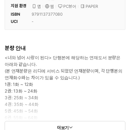
지원 환경
PC뷰어
PAPER
앱
웹
ISBN
9791137377080
UCI
-
분량 안내
<너와 넘어 사랑이 된다> 단행본에 해당하는 연재도서 분량은
아래와 같습니다.
(본 연재분량은 리디에 서비스 되었던 연재분량이며, 각 단행본의
연재화수와는 차이가 있을 수 있습니다.)
1권: 1화 ~ 12화
2권: 13화 ~ 24화
3권: 25화 ~ 34화
4권: 35화 ~ 44화
5권: 45화 ~ 54화
6권: 55화 ~ 64화
7권: 65화 ~ 74화
더보기