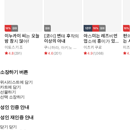
이누카이 씨는 오늘
[코이] 변태 후작의
아스미는 레즈비언
편
밤 참지 않아!
이상의 아내
업소에 흥미가 있습
는 
니다!
이토스기 조
쿠니하라
,
아키노 신쥬
,
가무
이츠키 쿠로
미즈
4.8
(
291
)
4.6
(
201
)
4.9
(
1,068
)
4
소장하기 버튼
위시리스트에 담기
카트에 담기
선물하기
선택 소장하기
성인 인증 안내
성인 재인증 안내
닫기
닫기