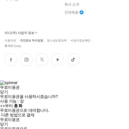
회사 소개
인재채용
리디(주) 사업자 정보
이용약관
개인정보 처리방침
청소년보호정책
사업자정보확인
©
RIDI Corp.
페
인
트
유
틱
이
스
위
튜
톡
스
타
터
브
북
그
램
무료이용권
닫기
무료이용권을 사용하시겠습니까?
사용 가능 :
장
<
>부터
총
화
무료이용권으로 대여합니다.
다른 방법으로 결제
무료이용권
닫기
무료이용권으로