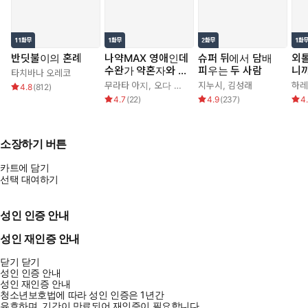
반딧불이의 혼례
나약MAX 영애인데
슈퍼 뒤에서 담배
외
수완가 약혼자와 내
피우는 두 사람
니까
타치바나 오레코
기를 하고 말았다
치 
무라타 아지
,
오다 히로
지누시
,
김성래
하레
4.8
(
812
)
4.7
(
22
)
4.9
(
237
)
4
소장하기 버튼
카트에 담기
선택 대여하기
성인 인증 안내
성인 재인증 안내
닫기
닫기
성인 인증 안내
성인 재인증 안내
청소년보호법에 따라 성인 인증은 1년간
유효하며, 기간이 만료되어 재인증이 필요합니다.