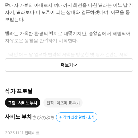
황태자 카롤의 아내로서 여태까지 최선을 다한 벨라는 어느 날 갑
자기, 벨라보다 더 도움이 되는 상대와 결혼하겠다며, 이혼을 통
보받는다.
벨라는 가혹한 환경의 벽지로 내쫓기지만, 중압감에서 해방되어
자유로운 생활을 만끽하기 시작한다.
그러던 어느 날 업무차 벨라의 저택을 방문한 옛 왕자 앨런은 저택
주변의 어떠한 변화를 눈치채는데…?
더보기
모든 것을 잃은 영애가 숨겨두었던 능력으로 새로이 자기 자리를 만
들어가는 역전 러브 판타지! ©2025 Kyouka IZUMI, Buchi
SABINO
작가 프로필
그림
사비노 부치
원작
이즈미 쿄우카
사비노 부치
さびのぶち
작가 신간 알림 · 소식
2025.11.11
업데이트