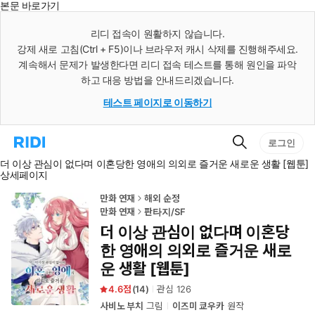
본문 바로가기
인
스
리디 접속이 원활하지 않습니다.
턴
강제 새로 고침(Ctrl + F5)이나 브라우저 캐시 삭제를 진행해주세요.
트
검
계속해서 문제가 발생한다면 리디 접속 테스트를 통해 원인을 파악
색
하고 대응 방법을 안내드리겠습니다.
테스트 페이지로 이동하기
검
리
로그인
색
디
더 이상 관심이 없다며 이혼당한 영애의 의외로 즐거운 새로운 생활 [웹툰]
홈
상세페이지
으
로
이
만화 연재
해외 순정
동
만화 연재
판타지/SF
더 이상 관심이 없다며 이혼당
한 영애의 의외로 즐거운 새로
운 생활 [웹툰]
4.6
(
14
)
관심
126
사비노 부치
그림
이즈미 쿄우카
원작