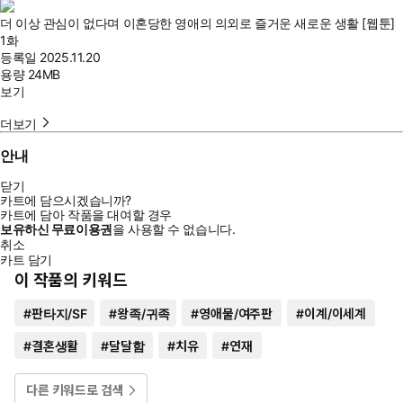
더 이상 관심이 없다며 이혼당한 영애의 의외로 즐거운 새로운 생활 [웹툰]
1화
등록일
2025.11.20
용량
24MB
보기
더보기
안내
닫기
카트에 담으시겠습니까?
카트에 담아 작품을 대여할 경우
보유하신 무료이용권
을 사용할 수 없습니다.
취소
카트 담기
이 작품의 키워드
#
판타지/SF
#
왕족/귀족
#
영애물/여주판
#
이계/이세계
#
결혼생활
#
달달함
#
치유
#
연재
다른 키워드로 검색