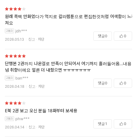
원래 흑백 만화였다가 억지로 칼라웹툰으로 편집한것처럼 어색함이 느껴
져요
jdh***
댓글
0
0
2026.05.13
신고
차단
단행본 2권까지 나온걸로 만족이 안되어서 여기까지 흘러들어옴...내용
넘 취향이에요 얼른 더 내줬으면 ㅠㅠㅠㅠㅠㅠㅠ
ban***
댓글
0
0
2026.04.18
신고
차단
E북 2권 보고 오신 분들 18화부터 보세용
phw***
댓글
1
0
2026.04.14
신고
차단