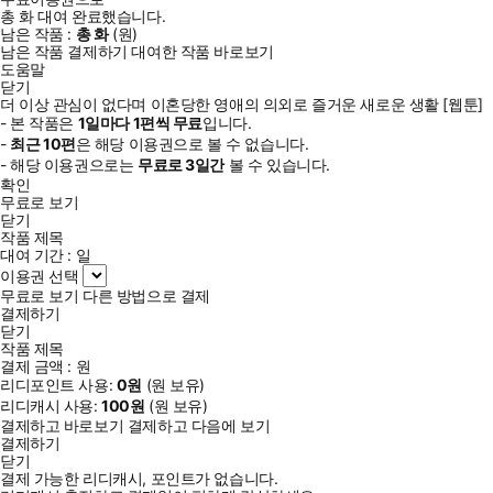
총
화
대여 완료했습니다.
남은 작품 :
총
화
(
원)
남은 작품 결제하기
대여한 작품 바로보기
도움말
닫기
더 이상 관심이 없다며 이혼당한 영애의 의외로 즐거운 새로운 생활 [웹툰]
- 본 작품은
1일
마다
1
편씩 무료
입니다.
-
최근
10편
은 해당 이용권으로 볼 수 없습니다.
- 해당 이용권으로는
무료로
3일
간
볼 수 있습니다.
확인
무료로 보기
닫기
작품 제목
대여 기간 :
일
이용권 선택
무료로 보기
다른 방법으로 결제
결제하기
닫기
작품 제목
결제 금액 :
원
리디포인트 사용:
0
원
(
원 보유)
리디캐시 사용:
100
원
(
원 보유)
결제하고 바로보기
결제하고 다음에 보기
결제하기
닫기
결제 가능한 리디캐시, 포인트가 없습니다.