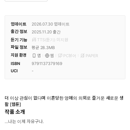
업데이트
2026.07.30
업데이트
출간 정보
2025.11.20
출간
듣기 기능
TTS(듣기)
미
지원
파일 정보
평균 28.3MB
지원 환경
PC뷰어
PAPER
앱
웹
ISBN
9791137379169
UCI
-
더 이상 관심이 없다며 이혼당한 영애의 의외로 즐거운 새로운 생
활 [웹툰]
작품 소개
…나는 이제 자유구나.