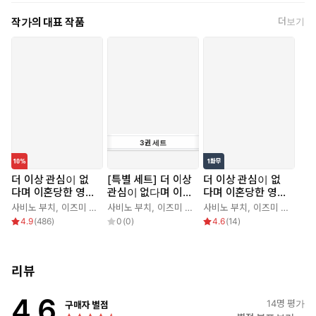
작가의 대표 작품
더보기
3
권
세트
더 이상 관심이 없
[특별 세트] 더 이상
더 이상 관심이 없
다며 이혼당한 영애
관심이 없다며 이혼
다며 이혼당한 영애
의 의외로 즐거운
당한 영애의 의외로
의 의외로 즐거운
사비노 부치
,
이즈미 쿄우카
사비노 부치
,
이즈미 쿄우카
사비노 부치
,
이즈미 쿄우카
새로운 생활
즐거운 새로운 생활
새로운 생활 [웹툰]
4.9
(
486
)
0
(
0
)
4.6
(
14
)
(총 3권)
리뷰
4.6
14
명 평가
구매자 별점