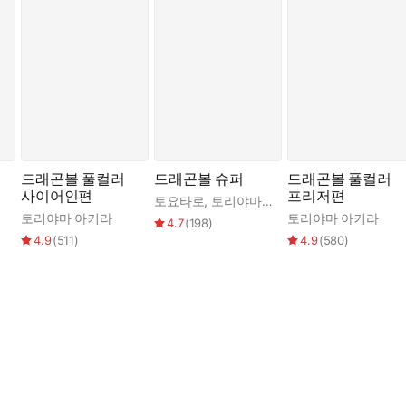
드래곤볼 풀컬러
드래곤볼 슈퍼
드래곤볼 풀컬러
사이어인편
프리저편
토요타로
,
토리야마 아키라
토리야마 아키라
토리야마 아키라
4.7
(
198
)
4.9
(
511
)
4.9
(
580
)