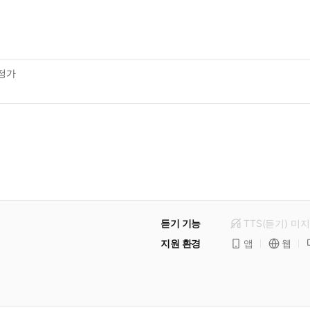
정가
듣기 기능
TTS(듣기)
미
지
지원 환경
앱
웹