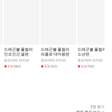
드래곤볼 풀컬러
드래곤볼 풀컬러
드래곤볼 풀컬러
인조인간 셀편
피콜로 대마왕편
소년편
토리야마 아키라
토리야마 아키라
토리야마 아키라
4.9
(
580
)
4.9
(
502
)
4.9
(
708
)
2
명 평가