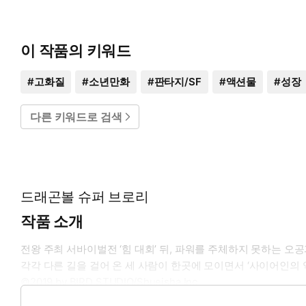
이 작품의 키워드
#
고화질
#
소년만화
#
판타지/SF
#
액션물
#
성장
다른 키워드로 검색
드래곤볼 슈퍼 브로리
작품 소개
전왕 주최 서바이벌전 ‘힘 대회’ 뒤, 파워를 주체하지 못하는 오공
각각 다른 길을 걸어 온 세 사람이 한곳에 모이면서 ‘사이어인의 역사’
©2019 by BIRD STUDIO/Shueisha Inc.
©BIRD STUDIO/SHUEISHA