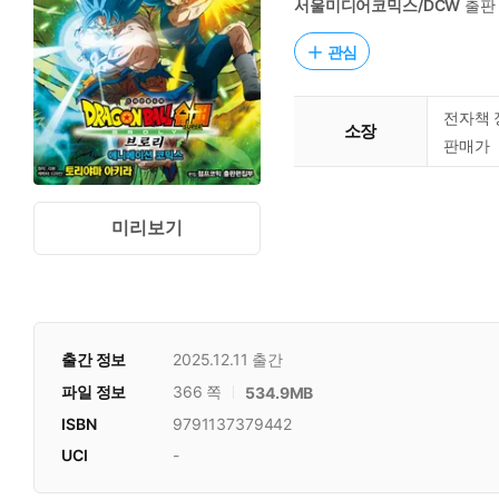
서울미디어코믹스/DCW
출판
관심
전자책 
소장
판매가
미리보기
출간 정보
2025.12.11
출간
파일 정보
366 쪽
534.9MB
ISBN
9791137379442
UCI
-