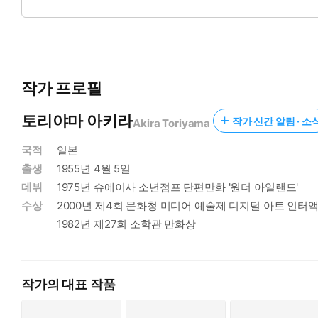
©2018 DRAGON BALL SUPER the Movie Production Commit
작가 프로필
토리야마 아키라
작가 신간 알림 · 소
Akira Toriyama
국적
일본
출생
1955년 4월 5일
데뷔
1975년 슈에이사 소년점프 단편만화 '원더 아일랜드'
수상
2000년 제4회 문화청 미디어 예술제 디지털 아트 인터
1982년 제27회 소학관 만화상
작가의 대표 작품