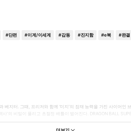
#
단편
#
이계/이세계
#
감동
#
진지함
#
e북
#
완결
과 베지터. 그때, 프리저와 함께 ‘미지’의 잠재 능력을 가진 사이어인 
의 비밀이 풀리고 초절정 배틀이 벌어진다. DRAGON BALL SUPER 
더보기