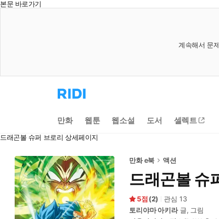
본문 바로가기
계속해서 문제
리
디
홈
으
만화
웹툰
웹소설
도서
셀렉트
로
이
드래곤볼 슈퍼 브로리 상세페이지
동
만화 e북
액션
드래곤볼 슈
5
(
2
)
관심
13
토리야마 아키라
글, 그림