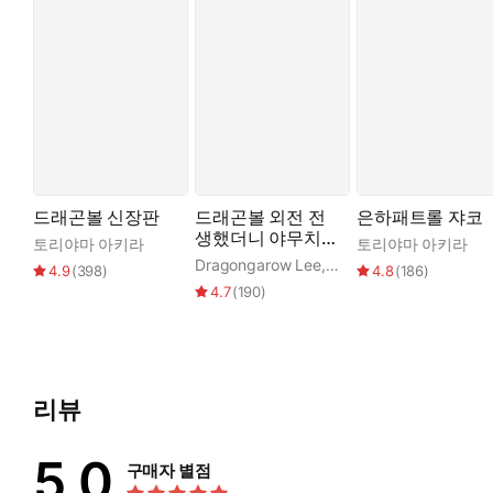
드래곤볼 신장판
드래곤볼 외전 전
은하패트롤 쟈코
생했더니 야무치였
토리야마 아키라
토리야마 아키라
던 건
Dragongarow Lee
,
토리야마 아키라
4.9
(
398
)
4.8
(
186
)
4.7
(
190
)
리뷰
5.0
구매자 별점