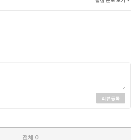
별점 분포 보기
리뷰 등록
전체
0