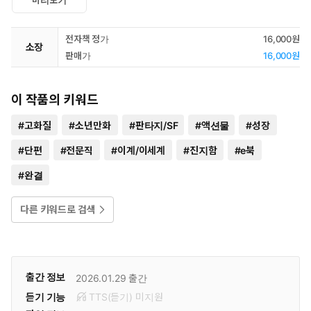
전자책 정가
16,000원
소장
판매가
16,000원
이 작품의 키워드
#
고화질
#
소년만화
#
판타지/SF
#
액션물
#
성장
#
단편
#
전문직
#
이계/이세계
#
진지함
#
e북
#
완결
다른 키워드로 검색
출간 정보
2026.01.29
출간
듣기 기능
TTS(듣기)
미
지원