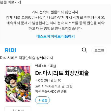
본문 바로가기
인
스
리디 접속이 원활하지 않습니다.
턴
강제 새로 고침(Ctrl + F5)이나 브라우저 캐시 삭제를 진행해주세요.
트
검
계속해서 문제가 발생한다면 리디 접속 테스트를 통해 원인을 파악
색
하고 대응 방법을 안내드리겠습니다.
테스트 페이지로 이동하기
검
리
로그인
색
디
Dr.마시리토 최강만화술 상세페이지
홈
으
로
만화 e북
액션
이
Dr.마시리토 최강만화술
동
0
(
0
)
관심
10
토리시마 카즈히코
글, 그림
학산문화사/DCW
출판
관심
미리보기