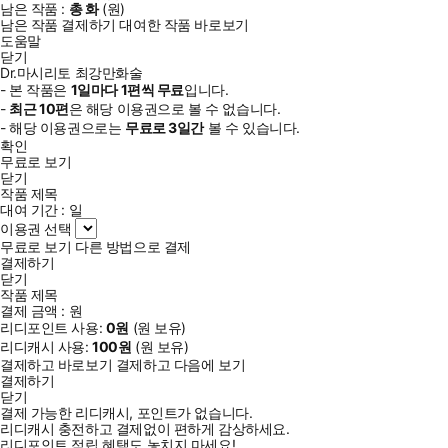
남은 작품 :
총
화
(
원)
남은 작품 결제하기
대여한 작품 바로보기
도움말
닫기
Dr.마시리토 최강만화술
- 본 작품은
1일
마다
1
편씩 무료
입니다.
-
최근
10편
은 해당 이용권으로 볼 수 없습니다.
- 해당 이용권으로는
무료로
3일
간
볼 수 있습니다.
확인
무료로 보기
닫기
작품 제목
대여 기간 :
일
이용권 선택
무료로 보기
다른 방법으로 결제
결제하기
닫기
작품 제목
결제 금액 :
원
리디포인트 사용:
0
원
(
원 보유)
리디캐시 사용:
100
원
(
원 보유)
결제하고 바로보기
결제하고 다음에 보기
결제하기
닫기
결제 가능한 리디캐시, 포인트가 없습니다.
리디캐시 충전하고 결제없이 편하게 감상하세요.
리디포인트 적립 혜택도 놓치지 마세요!