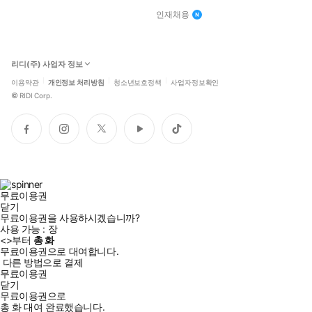
인재채용
리디(주) 사업자 정보
이용약관
개인정보 처리방침
청소년보호정책
사업자정보확인
©
RIDI Corp.
페
인
트
유
틱
이
스
위
튜
톡
스
타
터
브
북
그
램
무료이용권
닫기
무료이용권을 사용하시겠습니까?
사용 가능 :
장
<
>부터
총
화
무료이용권으로 대여합니다.
다른 방법으로 결제
무료이용권
닫기
무료이용권으로
총
화
대여 완료했습니다.