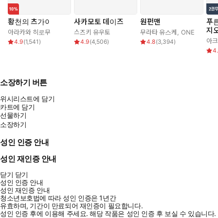
황천의 츠가이
사카모토 데이즈
원펀맨
푸
지
아라카와 히로무
스즈키 유우토
무라타 유스케
,
ONE
아크
4.9
(
1,541
)
4.9
(
4,506
)
4.8
(
3,394
)
4
소장하기 버튼
위시리스트에 담기
카트에 담기
선물하기
소장하기
성인 인증 안내
성인 재인증 안내
닫기
닫기
성인 인증 안내
성인 재인증 안내
청소년보호법에 따라 성인 인증은 1년간
유효하며, 기간이 만료되어 재인증이 필요합니다.
성인 인증 후에 이용해 주세요.
해당 작품은 성인 인증 후 보실 수 있습니다.