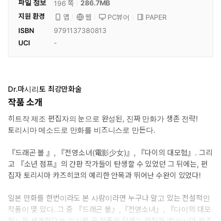
파일 정보
286.7MB
196 쪽
지원 환경
PC뷰어
PAPER
앱
웹
ISBN
9791137380813
UCI
-
Dr.마시리토 최강만화술
작품 소개
히트작 제조 편집자의 눈으로 완성된, 진짜 만화가 생존 전략!
토리시마 메소드로 만화를 비즈니스로 만든다.
『드래곤 볼 』, 『전영소녀(電影少女)』, 『다이의 대모험』. 그리
고 『소년 점프』의 간판 작가들이 탄생할 수 있었던 그 뒤에는, 편
집자 토리시마 카즈히코의 예리한 안목과 뛰어난 수완이 있었다!
일본 만화를 한번이라도 본 사람이라면 누구나 알고 있는 전설적인
작품이 몇 있다. 그 중 『드래곤 볼』,『전영소녀』, 『다이의 대모
험』등 세계적으로 인기를 끈 작품의 뒤에는 편집자 ‘토리시마 카즈