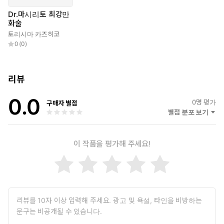
Dr.마시리토 최강만
화술
토리시마 카즈히코
0
(
0
)
리뷰
0.0
0
명 평가
구매자 별점
별점 분포 보기
이 작품을 평가해 주세요!