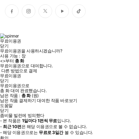
페
인
트
유
틱
이
스
위
튜
톡
스
타
터
브
북
그
램
무료이용권
닫기
무료이용권을 사용하시겠습니까?
사용 가능 :
장
<
>부터
총
화
무료이용권으로 대여합니다.
다른 방법으로 결제
무료이용권
닫기
무료이용권으로
총
화
대여 완료했습니다.
남은 작품 :
총
화
(
원)
남은 작품 결제하기
대여한 작품 바로보기
도움말
닫기
좀비물 빌런에 빙의했다
- 본 작품은
1일
마다
1
편씩 무료
입니다.
-
최근
10편
은 해당 이용권으로 볼 수 없습니다.
- 해당 이용권으로는
무료로
3일
간
볼 수 있습니다.
확인