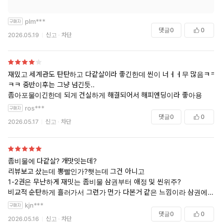
plm***
댓글
0
0
2026.05.19
신고
차단
재밌고 세계관도 탄탄하고 다같살이라 좋긴한데 씬이 너ㅓㅓ무 많음ㅋㅋ
ㅋㅋ 중반이후는 그냥 넘긴듯..
좀아포물이긴한데 되게 건실하게 해결되어서 해피엔딩이라 좋아용
ros***
댓글
0
0
2026.05.17
신고
차단
좀비물에 다같살? 개맛잇는데?
리뷰보고 샀는데 뽕빨인가?햇는데 그건 아니고
1-2권은 무난하게 재밋는 좀비물 삼권부터 애정 및 씬위주?
비교적 순탄하게 흘러가서 그런가 먼가 다본거 같은 느낌이라 삼권에서
멈추긴햇는데 다같살에 좀비물 좋아하시면 일권씩 봐도 끝까지 볼만하실
kjn***
듯?!
댓글
0
0
2026.05.16
신고
차단