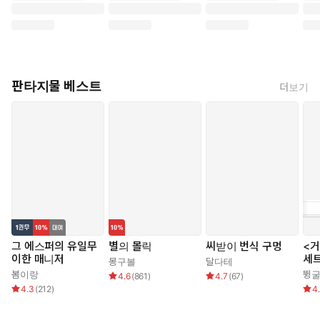
판타지물 베스트
더보기
그 에스퍼의 유일무
별의 몰락
씨받이 번식 구멍
<거
이한 매니저
세
몽구볼
달다테
봄이랑
뜅
4.6
(
861
)
4.7
(
67
)
4.3
(
212
)
4