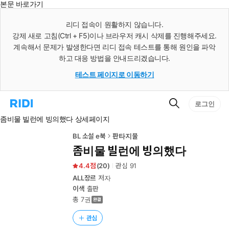
본문 바로가기
인
스
리디 접속이 원활하지 않습니다.
턴
강제 새로 고침(Ctrl + F5)이나 브라우저 캐시 삭제를 진행해주세요.
트
검
계속해서 문제가 발생한다면 리디 접속 테스트를 통해 원인을 파악
색
하고 대응 방법을 안내드리겠습니다.
테스트 페이지로 이동하기
검
리
로그인
색
디
좀비물 빌런에 빙의했다 상세페이지
홈
으
로
BL 소설 e북
판타지물
이
좀비물 빌런에 빙의했다
동
4.4
(
20
)
관심
91
ALL장르
저자
이색
출판
총 7권
관심