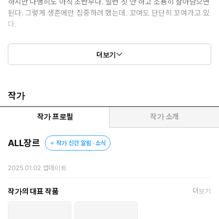
하지만 다행히도 아직 초반부다. 빌런 짓 안 하고 조용히 살아남으면
된다. 그렇게 생존에만 집중하려 했는데. 꼬여도 단단히 꼬여가고 있
다.
원작에서 메인수를 지켜주던 장태하와 박강현이 메인수를 모른 척
더보기
하고 나에게 집착하기 시작했다. 아포칼립스 소설이지만 분명 달달
물인데. 왜 피폐물이 되어가고 있는 건데? 원작과 다른 길을 가려고
는 했지만 이건 원작과 너무 다른데?
작가
작가 프로필
작가 소개
ALL장르
작가 신간 알림 · 소식
2025.01.02
업데이트
작가의 대표 작품
더보기