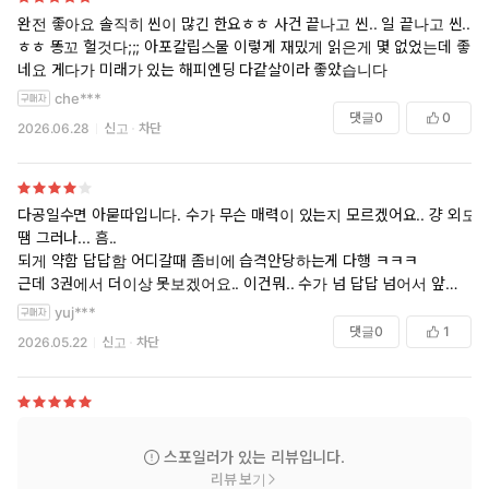
완전 좋아요 솔직히 씬이 많긴 한요ㅎㅎ 사건 끝나고 씬.. 일 끝나고 씬..
ㅎㅎ 똥꼬 헐것다;;; 아포칼립스물 이렇게 재밌게 읽은게 몇 없었는데 좋
네요 게다가 미래가 있는 해피엔딩 다같살이라 좋았습니다
che***
댓글
0
0
2026.06.28
신고
차단
다공일수면 아묻따입니다. 수가 무슨 매력이 있는지 모르겠어요.. 걍 외모
땜 그러나... 흠..
되게 약함 답답함 어디갈때 좀비에 습격안당하는게 다행 ㅋㅋㅋ
근데 3권에서 더이상 못보겠어요.. 이건뭐.. 수가 넘 답답 넘어서 앞이 안
보임.. 공들도 매력을 모르겠음..
yuj***
댓글
0
1
2026.05.22
신고
차단
스포일러가 있는 리뷰입니다.
리뷰 보기