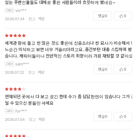
있는 주변인물들도 대체로 좋은 사람들이라 흐믓하게 봤네요~
viv***
댓글
0
0
2026.07.24
신고
차단
세계관 맘에 들고 씬 많은 것도 좋은데 신음소리나 씬 묘사가 비슷해서 어
느순간 의식하고 보면 너무 거슬리더라고요..중간부턴 대충 스킵하며 봤
습니다. 캐릭터들이나 전반적인 스토리 취향이라 가끔 재탕할 것 같아요.
sam***
댓글
0
0
2026.07.22
신고
차단
연재되던 곳에서 다 보고 샀긴 한데 수가 좀 답답한면이 있습니다 그거 견
딜 수 있으신 분들만 사세요
for***
댓글
0
0
2026.07.04
신고
차단