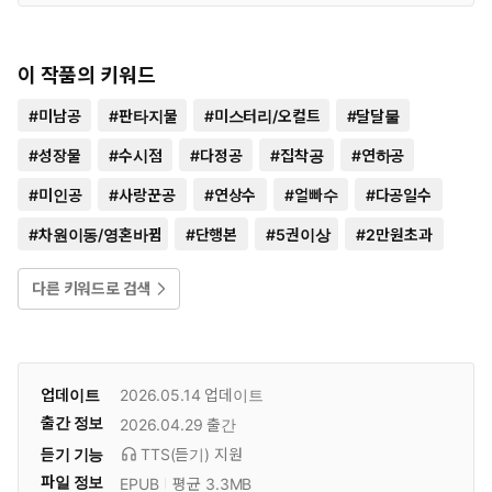
이 작품의 키워드
#
미남공
#
판타지물
#
미스터리/오컬트
#
달달물
#
성장물
#
수시점
#
다정공
#
집착공
#
연하공
#
미인공
#
사랑꾼공
#
연상수
#
얼빠수
#
다공일수
#
차원이동/영혼바뀜
#
단행본
#
5권이상
#
2만원초과
다른 키워드로 검색
업데이트
2026.05.14
업데이트
출간 정보
2026.04.29
출간
듣기 기능
TTS(듣기)
지원
파일 정보
EPUB
평균 3.3MB