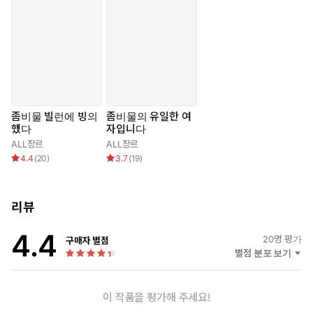
좀비물 빌런에 빙의
좀비물의 유일한 여
했다
자입니다
ALL장르
ALL장르
4.4
(
20
)
3.7
(
19
)
리뷰
4.4
20
명 평가
구매자 별점
별점 분포 보기
이 작품을 평가해 주세요!