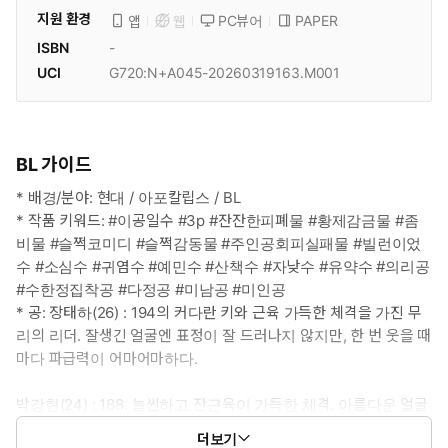
지원 환경
PC뷰어
PAPER
앱
웹
ISBN
-
UCI
G720:N+A045-20260319163.M001
BL 가이드
* 배경/분야: 현대 / 아포칼립스 / BL
* 작품 키워드: #이공일수 #3p #잔잔한피폐물 #황제감금물 #좀
비물 #슬쩍코미디 #슬쩍감동물 #주인공회피실패물 #빌런이었
수 #소심수 #귀염수 #예민수 #산책수 #자낮수 #유약수 #의리공
#수한정집착공 #다정공 #미남공 #미인공
* 공: 장태하(26) : 194의 커다란 키와 근육 가득한 체격을 가진 무
리의 리더. 잘생긴 얼굴엔 표정이 잘 드러나지 않지만, 한 번 웃을 때
마다 파급력이 어마어마하다.
박강현(24) : 188. 늘씬하고 잔근육이 가득한 체격. 아름다운 얼굴
로 아무렇지않게 욕을 내뱉지만, 윤희재가 싫어해 욕도 참고 있는
더보기