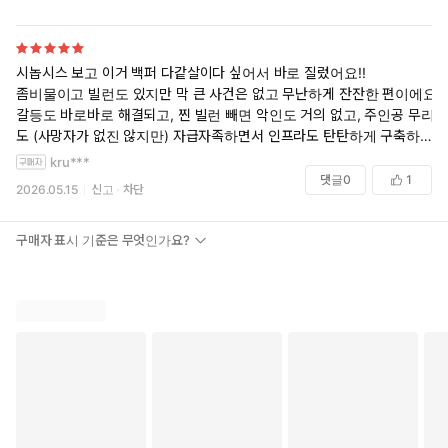
시놉시스 보고 이거 백퍼 다같살이다 싶어서 바로 질렀어요!!
좀비물이고 빌런도 있지만 막 큰 사건은 없고 무난하게 잔잔한 편이에요.
갈등도 바로바로 해결되고, 찐 빌런 빼면 악인도 거의 없고, 주인공 무리
도 (사망자가 없진 않지만) 자급자족하면서 인프라도 탄탄하게 구축하고
진짜 오래오래 잘 살 것 같아서, 어두운 부분 없이 깔끔하고 무난하게 읽
kru***
을 수 있었습니다. 다만 어느 정도 초반 이야기가 지나 안정되고 나니 조
댓글
0
1
2026.05.15
신고
차단
금 지루해지는건 어쩔 수 없네요ㅠㅠㅠ
그치만 일단 다공일수 다같살 보려고 지른거였는데... 씬이 엄청 많고 (막
구매자 표시 기준은 무엇인가요?
다양하진 않음ㅠ) 3p도 많고 ㅇㅎㅌㅅㅌ도 많아서 그것만으로 진짜 대대
만족이었습니다!! 7권 내내 작가님이 개맛있는 세가완삼을 말아주심... 그
래서 저는 정말 재미있게 읽었습니다! 타싸 연재 사이트 보니까 if 외전도
엄청 많던데 이건 단행본으로 안 나올까요ㅠㅠㅠ 여기사람이한명죽어갑
니다