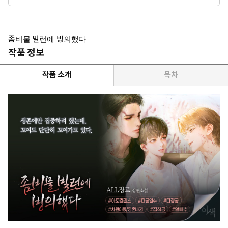
참사랑꾼. 윤희재 한정 애교 많고 장난스러운 성격.
* 수: 윤희재(26) : 175의 마른 체형. 조곤조곤하고 부드러운 성격.
타고난 자낮수지만 두 남자와 일행의 사랑과 관심을 듬뿍 받으며 조
금씩 성장한다.
좀비물 빌런에 빙의했다
* 이럴 때 보세요: 스릴 넘치는 세계관에 달달함을 느끼고 싶을 때 보
작품 정보
세요.
* 공감 글귀: 일단, 살고 보자.
작품 소개
목차