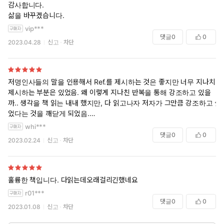
다. 어느 정도의 규모로 경제생활을 하고 있는건지, 줄일 수 있는 항목은
감사합니다.
어떤 것인지, 나의 노동력의 가치는 얼마에 책정된 것인지 등등. 책 읽은
삶을 바꾸겠습니다.
덕분에 어느 정도 감을 잡을 수 있게 된거 같다. 이제 본격적으로 구상을
vip***
해 볼 필요가 있을듯.
댓글
0
0
2023.04.28
신고
차단
돈얘기 하는 책인데 기분 나쁘지 않게 읽었던 책은 간만인듯.
__________
당시 사람들이 인플레이션을 이기기 위해서는 어디에 돈을 투자했어야
저명인사들의 말을 인용해서 Ref.를 제시하는 것은 좋지만 너무 지나치게
했을까?
제시하는 부분은 있었음. 왜 이렇게 지나친 반복을 통해 강조하고 있을
까.. 생각을 책 읽는 내내 했지만, 다 읽고나자 저자가 그만큼 강조하고 싶
이 질문은 부의 축적을 추구하는 모든 사람들이 직면하는 질문이다. 투자
었다는 것을 깨닫게 되었음.
의 기술은 역사적 편익을 참조하지 않고 미래를 응시할 때, 무엇을 해야
책을 읽다가 문득문득 나는 잘하고 있는가, 목표를 확고히 하고 그것을 향
whi***
할지 아는 것이다.
해 달려가는 삶을 살고 있는가 문제가 닥쳤을때 그것을 수용하고 다음 걸
댓글
0
0
모든 부의 근원은 처음에는 은행에 돈을 쟁여두는 능력이다. 하지만 효과
2023.02.24
신고
차단
음을 내딛을수 있는 자세로 살고 있는가 등을 생각하게 하는 책이고, 잠깐
적인 부의 축적을 위해서는 인플레이션과의 치열한 경쟁이 필요하다. 인
이라도 더 고민하기 위해 눈을 감고 생각하게 하는 책.
플레이션을 이겨야만 구매력을 확장하고 부를 축적할 수 있다.
인상적이었던 것은, 3인칭으로 정원사를 바라보다가 그의 친구인 프레드
재화와 서비스의 비용 상승을 따라잡는 방법은 하나뿐이다. 우리는 은행
의 죽음에서 갑자기 1인칭으로 돌아오면서, 본인의 아버지가 소파에서 돌
에 있는 돈을 사용하여 가치 있는 자산을 사들이는 것으로 인플레이션을
훌륭한 책입니다. 다읽는데오래걸리긴했네요
아가신 이야기를 담담히 이야기하는 부분에서 책을 잠깐 내려두고 나의
이겨내야 한다.
r01***
아버지에 대해서 생각하고 삶의 유한함을 느끼게 해주었음. 물론 그 삶의
댓글
0
0
2023.01.08
신고
차단
유한함으로 나의 삶에 최선을 다하고 내 시간을 잘 써야함을 다짐하게 되
Beat Inflation
지만... 조용한 내면의 울림을 주는 좋은 책
인생 수업 : 인플레이션을 이겨라