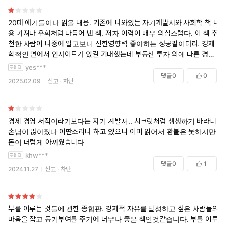
20대 애기들이나 읽을 내용. 기존에 나와있는 자기개발서와 사회학 책 내
용 가져다 우화처럼 다듬어 낸 책. 저자 이력이 매우 의심스럽다. 이 책 추
천한 사람이 나중에 알고보니 선한영향력 좋아하는 성공팔이더라. 경제
학적인 면에서 인사이트가 있길 기대했는데 부동산 투자 외에 다른 경영
이나, 기술, IT에 대한 지식은 없는듯.
yes***
댓글
0
0
2025.02.09
신고
차단
★ 존 리(메리츠 자산 운용 대표) 추천 ★
경제 경영 서적이라기보다는 자기 계발서.. 시크릿처럼 생생하기 바라니
손님이 많아졌다 이딴소리나 하고 있으니 이미 읽어서 환불은 못하지만
부자 아빠가 들려주는, ‘경제적 자유’를 얻기 위한 81가지 인생 수업
돈이 더럽게 아까웠습니다
가난했던 한 아빠가 부자가 되기까지 지녔던 소신과 개념, 원칙을 솔
khw***
직하고 다정한 목소리로 알려주는 부의 보물 지도 같은 책이다.
댓글
0
1
2024.11.27
신고
차단
‘부’에 대한 정의를 일깨워주고, ‘부’를 향한 길로 안내하는 친절한 지
침서로, 롤러코스터 같은 인생에서 ‘경제적 자유’를 얻기 위해 노력한
한 아빠의 스펙터클한 여정이 담겨 있다.
부를 이루는 것들에 관한 종합판. 경제적 자유를 달성하고 싶은 사람들의
픽션과 논픽션이 절반씩 차지하는 독특한 구성으로, 각 장마다
마음을 잡고 동기부여를 주기에 너무나 좋은 책인것같습니다. 부를 이루
‘지혜로운 현자’인 부자 정원사가 주인공으로 등장해 ‘부를 가꾸