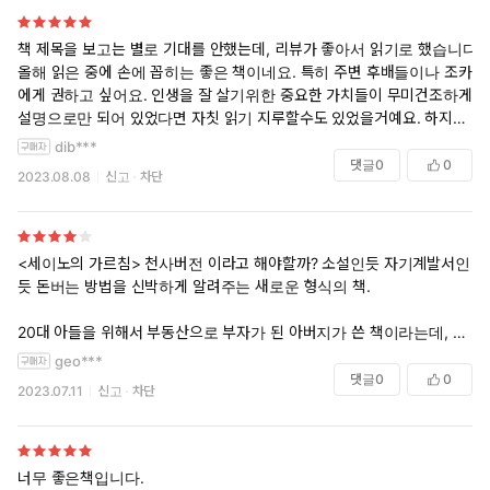
책 제목을 보고는 별로 기대를 안했는데, 리뷰가 좋아서 읽기로 했습니다.
올해 읽은 중에 손에 꼽히는 좋은 책이네요. 특히 주변 후배들이나 조카들
에게 권하고 싶어요. 인생을 잘 살기위한 중요한 가치들이 무미건조하게
설명으로만 되어 있었다면 자칫 읽기 지루할수도 있었을거예요. 하지만
정원사 이야기의 매 에피소드가 우리 삶에 대입해서 생각할 수 있게 해준
dib***
좋은 장치가 된 것 같아요. 나중에라도 두고두고 한번씩 꺼내볼 책이 될
댓글
0
0
2023.08.08
신고
차단
거 같네요. 어느 챕터든 그냥 펼쳐서 읽어도 좋습니다.
<세이노의 가르침> 천사버전 이라고 해야할까? 소설인듯 자기계발서인
듯 돈버는 방법을 신박하게 알려주는 새로운 형식의 책.
20대 아들을 위해서 부동산으로 부자가 된 아버지가 쓴 책이라는데, 책을
읽고나서 돈이 생기면 마냥 저금이 우선이라고만 알고있던 나에게 살짝
geo***
충격을 주었다. 왜들 위험을 무릅써가며 투자를 하려고 하는지 뒤늦게나
댓글
0
0
2023.07.11
신고
차단
마 깨닫게 되었다고 해야할까.
나에게서 얼마의 돈이 들고 나가는지 아무생각 없이 살다가 어제는 퇴근
후에 차 한 잔 내려놓고 차분하게 종이에다 일일이 적어가며 기록을 해봤
너무 좋은책입니다.