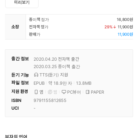
미리보기
종이책 정가
16,800원
소장
전자책 정가
29
%↓
11,900원
판매가
11,900원
출간 정보
2020.04.20
전자책 출간
2020.03.25
종이책 출간
듣기 기능
TTS(듣기)
지원
파일 정보
EPUB
약 18.9만 자
13.8MB
지원 환경
PC뷰어
PAPER
앱
웹
ISBN
9791155812655
UCI
-
부자의 언어