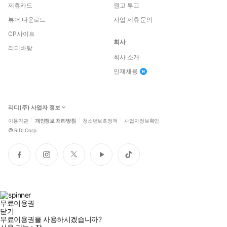
제휴카드
원고 투고
뷰어 다운로드
사업 제휴 문의
CP사이트
회사
리디바탕
회사 소개
인재채용
리디(주) 사업자 정보
이용약관
개인정보 처리방침
청소년보호정책
사업자정보확인
©
RIDI Corp.
페
인
트
유
틱
이
스
위
튜
톡
스
타
터
브
북
그
램
무료이용권
닫기
무료이용권을 사용하시겠습니까?