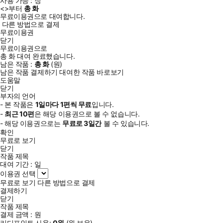
사용 가능 :
장
<
>부터
총
화
무료이용권으로 대여합니다.
다른 방법으로 결제
무료이용권
닫기
무료이용권으로
총
화
대여 완료했습니다.
남은 작품 :
총
화
(
원)
남은 작품 결제하기
대여한 작품 바로보기
도움말
닫기
부자의 언어
- 본 작품은
1일
마다
1
편씩 무료
입니다.
-
최근
10편
은 해당 이용권으로 볼 수 없습니다.
- 해당 이용권으로는
무료로
3일
간
볼 수 있습니다.
확인
무료로 보기
닫기
작품 제목
대여 기간 :
일
이용권 선택
무료로 보기
다른 방법으로 결제
결제하기
닫기
작품 제목
결제 금액 :
원
리디포인트 사용:
0
원
(
원 보유)