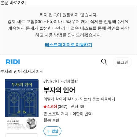
본문 바로가기
인
스
리디 접속이 원활하지 않습니다.
턴
강제 새로 고침(Ctrl + F5)이나 브라우저 캐시 삭제를 진행해주세요.
트
검
계속해서 문제가 발생한다면 리디 접속 테스트를 통해 원인을 파악
색
하고 대응 방법을 안내드리겠습니다.
테스트 페이지로 이동하기
검
리
로그인
색
디
부자의 언어 상세페이지
홈
으
로
경영/경제
경제일반
이
부자의 언어
동
어떻게 살아야 부자가 되는지 묻는 아들에게
4.6
(
367
)
관심
39
존 소포릭
저자
이한이
번역
윌북
출판
관심