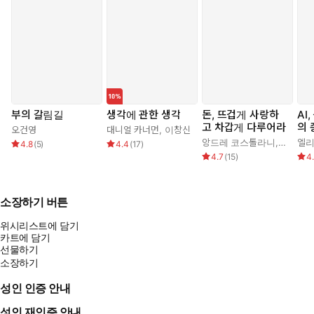
부의 갈림길
생각에 관한 생각
돈, 뜨겁게 사랑하
AI
고 차갑게 다루어라
의 
오건영
대니얼 카너먼
,
이창신
앙드레 코스톨라니
,
한윤진
4.8
(
5
)
4.4
(
17
)
4.7
(
15
)
4
소장하기 버튼
위시리스트에 담기
카트에 담기
선물하기
소장하기
성인 인증 안내
성인 재인증 안내