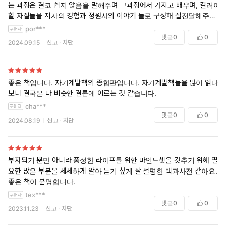
는 과정은 결코 쉽지 않음을 말해주며 그과정에서 가지고 배우며, 길러야
는 과정’을 한 편의 소설처럼 들려준 후 저자가 자신의 실제 인생
할 자질들을 저자의 경험과 정원사의 이야기 들로 구성해 잘전달해주고
경험에서 얻은 부의 원칙들을 명료하게 정리해놓았다.
있습니다. 부자가 되는 길을 현실적으로 볼수 있게 해주고 마음을 강건히
por***
20대 아들에게 들려주기 위해 3년간 써 내려간 기록으로, 잔소리나
부여 잡을 수 있도록 해주는 너무나 감사한 책이였습니다.
댓글
0
0
일장 연설 혹은 충고나 자랑처럼 들리지 않기 위해 고심한 저자의
2024.09.15
신고
차단
세심한 배려가 돋보이는 책이다. 덕분에 20~30대 사회 초년생은
물론 삶의 기준을 세우려는 모든 사람이 공감할 수 있는 ‘이야기 부
자학 책’이 탄생했다.
좋은 책입니다. 자기계발책의 종합판입니다. 자기계발책들을 많이 읽다
부 자체보다 내적 수양, 자기 신뢰, 위기 돌파력, 습관의 힘 등 부의
보니 결국은 다 비슷한 결론에 이르는 것 같습니다.
언어를 물려주기 위해 쓴 책으로, 한 아빠가 아들에게 온 마음을 다
cha***
해 알려주고 싶었던 지혜로 가득하다. 현재 삶에서 단단한 부를 일
댓글
0
0
2024.08.19
신고
차단
구고 싶은 사람들, 혹은 자식에게 부자의 태도를 물려주고 싶은 사
람들이라면 ‘부자의 언어’를 들어보시길.
부자되기 뿐만 아니라 풍성한 라이프를 위한 마인드셋을 갖추기 위해 필
요한 많은 부분을 세세하게 알아 듣기 싶게 잘 설명한 백과사전 같아요.
좋은 책이 분명합니다.
tex***
댓글
0
0
2023.11.23
신고
차단