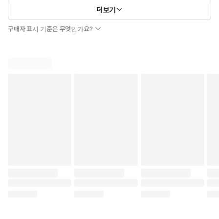
연간 수익률에 의해 돈이 늘어나고 있다고 생각했지만,
더보기
인플레이션을 감안한 실제 수익률은 다른 결과를 보여준다.
구매자 표시 기준은 무엇인가요?
부자의 언어 | 존 소포릭, 이한이 저
#부자의언어 #존소포릭 #윌북 #부자되기 #독서 #책읽기 #북스타그램