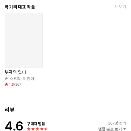
믿음으로, 아들에게 부자가 되기 위한 지혜를 들려주기 위해 『부자
작가의 대표 작품
더보기
의 언어』를 썼다.
부자의 언어
존 소포릭
,
이한이
4.6
(
367
)
리뷰
4.6
367
명 평가
구매자 별점
별점 분포 보기