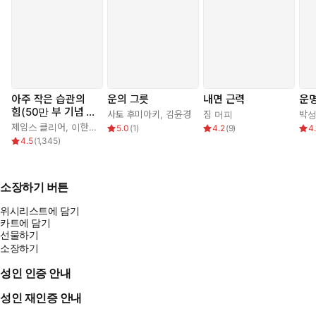
◆ “따라 하긴 쉽지만 효과는 무섭도록 강렬한 책.” 《워싱턴타임
스》
아주 작은 습관의
운의 그릇
내면 근력
운명
힘(50만 부 기념 스
◆ 세계적 베스트셀러 《무기가 되는 스토리》 도널드 밀러의 신작
사토 후미아키
,
김윤경
짐 머피
박
페셜 에디션)
제임스 클리어
,
이한이
5.0
(
1
)
4.2
(
9
)
4.
◆ ‘뭐든 되는’ 사람으로 거듭나는 인생 공략집
4.5
(
1,345
)
‘잘되는 사람’이 되는 공식이 따로 있을까? 이 책은 ‘뭘 해도 안 된
다’는 패배주의에 빠진 사람들에게 죽비 같은 깨달음을 주는 인생
소장하기 버튼
공략 안내서다.
위시리스트에 담기
수천 개의 기업들을 컨설팅하며 찾아낸 ‘성공 패턴’을 분석하여, 위
카트에 담기
기에 빠진 기업들을 구원한 책 《무기가 되는 스토리》로 베스트셀
선물하기
러 작가 반열에 오른 도널드 밀러. 그가 이번에는 좌절과 포기가 일
소장하기
상이 되어버린 무기력한 개인들의 질문에 응답한다. 그의 제안은 마
성인 인증 안내
치 수학 공식처럼 단순하고 명쾌하며 흔들림이 없다.
소설이나 영화처럼 우리 삶에도 네 가지 캐릭터가 있다. 빌런, 조력
성인 재인증 안내
자, 히어로, 패배자가 대표 캐릭터인데, 각각의 국면에서 어떤 캐릭