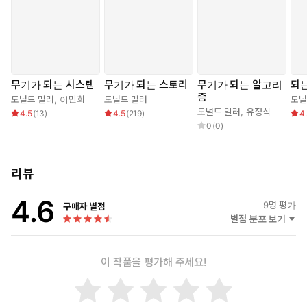
무기가 되는 시스템
무기가 되는 스토리
무기가 되는 알고리
되는
즘
도널드 밀러
,
이민희
도널드 밀러
도널
도널드 밀러
,
유정식
4.5
(
13
)
4.5
(
219
)
4
0
(
0
)
리뷰
4.6
9
명 평가
구매자 별점
별점 분포 보기
이 작품을 평가해 주세요!