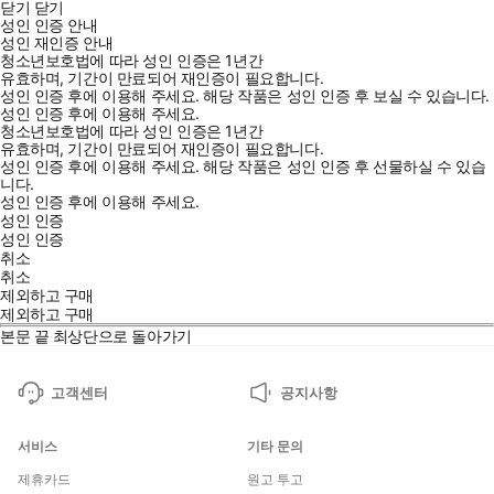
닫기
닫기
터로 행동하느냐에 따라 삶의 향방과 인생 스토리가 완전히 달라진
성인 인증 안내
다는 것이다. ‘될놈될’의 세상에서 자신을 ‘안 될 놈’으로 여기게 된
성인 재인증 안내
청소년보호법에 따라 성인 인증은 1년간
사람들을 향해, 혹시 제대로 시작도 해보지 못한 채 자기 환멸 속에
유효하며, 기간이 만료되어 재인증이 필요합니다.
살아가고 있지는 않은지, 그 굴레를 깨트리고 싶다면 어떤 선택을
성인 인증 후에 이용해 주세요.
해당 작품은 성인 인증 후 보실 수 있습니다.
성인 인증 후에 이용해 주세요.
해야 하는지 선명하게 보여준다.
청소년보호법에 따라 성인 인증은 1년간
수많은 자기계발서에 나오는 뻔하고 흔한 내용이 담겨 있다고 생각
유효하며, 기간이 만료되어 재인증이 필요합니다.
하면 오산이다. “인생을 운명에 맡기고 싶지 않은 사람들을 위한 환
성인 인증 후에 이용해 주세요.
해당 작품은 성인 인증 후 선물하실 수 있습
니다.
상적인 책”이라는 평가를 받으며 출간된 지 1년이 지난 현재도 실시
성인 인증 후에 이용해 주세요.
간으로 리뷰가 쌓일 만큼, 책이 지닌 힘은 강력하다. 15년 넘게 연구
성인 인증
성인 인증
하며 찾아낸 ‘되는 사람의 패턴’을 한 권의 단단한 책으로 응축했기
취소
때문이다. 또한 누구나 적용할 수 있도록 그 패턴을 매우 단순화하여
취소
명시했기 때문이다.
제외하고 구매
제외하고 구매
자신의 삶에서 진정한 변화를 원한다면 이 책에서 제시하는 단계들
본문 끝
최상단으로 돌아가기
을 따라가며 자신의 인생을 새롭게 설계해보라. ‘뭐든 잘되는 사
람’이 되는 법이 이 책에 있다.
고객센터
공지사항
서비스
기타 문의
제휴카드
원고 투고