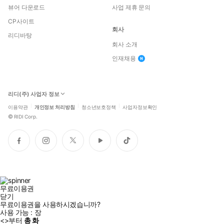
뷰어 다운로드
사업 제휴 문의
CP사이트
회사
리디바탕
회사 소개
인재채용
리디(주) 사업자 정보
이용약관
개인정보 처리방침
청소년보호정책
사업자정보확인
©
RIDI Corp.
페
인
트
유
틱
이
스
위
튜
톡
스
타
터
브
북
그
램
무료이용권
닫기
무료이용권을 사용하시겠습니까?
사용 가능 :
장
<
>부터
총
화