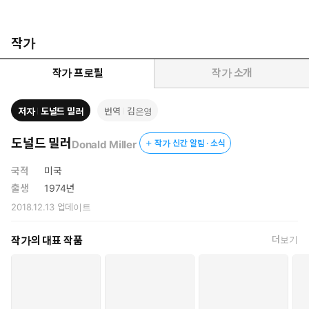
작가
작가 프로필
작가 소개
저자
도널드 밀러
번역
김은영
도널드 밀러
Donald Miller
작가 신간 알림 · 소식
국적
미국
출생
1974년
2018.12.13
업데이트
작가의 대표 작품
더보기