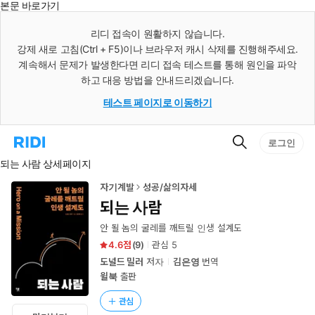
본문 바로가기
인
스
리디 접속이 원활하지 않습니다.
턴
강제 새로 고침(Ctrl + F5)이나 브라우저 캐시 삭제를 진행해주세요.
트
검
계속해서 문제가 발생한다면 리디 접속 테스트를 통해 원인을 파악
색
하고 대응 방법을 안내드리겠습니다.
테스트 페이지로 이동하기
검
리
로그인
색
디
되는 사람 상세페이지
홈
으
로
자기계발
성공/삶의자세
이
되는 사람
동
안 될 놈의 굴레를 깨트릴 인생 설계도
4.6
(
9
)
관심
5
도널드 밀러
저자
김은영
번역
윌북
출판
관심