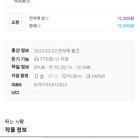
미리보기
전자책 정가
12,500원
소장
판매가
12,500원
출간 정보
2023.02.02
전자책 출간
듣기 기능
TTS(듣기)
지원
파일 정보
EPUB
약 10.2만 자
12.1MB
지원 환경
PC뷰어
PAPER
앱
웹
ISBN
9791155815823
UCI
-
되는 사람
작품 정보