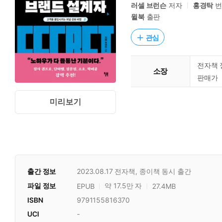
러셀 브런슨
저자
홍경탁
번
윌북
출판
관심
전자책 
소장
판매가
미리보기
출간 정보
2023.08.17
전자책, 종이책 동시 출간
파일 정보
약 17.5만 자
EPUB
27.4MB
ISBN
9791155816370
UCI
-