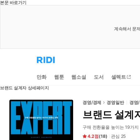
본문 바로가기
계속해서 문제
리
디
홈
으
만화
웹툰
웹소설
도서
셀렉트
로
이
브랜드 설계자 상세페이지
동
경영/경제
경영일반
경영
브랜드 설계
구매 전환율을 높이는 19가지
4.2
(
18
)
관심
25