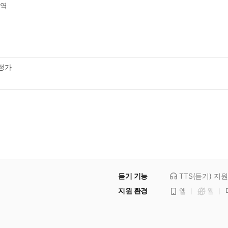
역
정가
듣기 기능
TTS(듣기)
지원
지원 환경
앱
웹