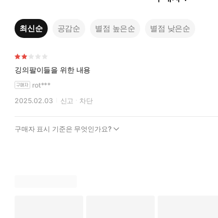
최신순
공감순
별점 높은순
별점 낮은순
깅의팔이들을 위한 내용
rot***
2025.02.03
신고
차단
구매자 표시 기준은 무엇인가요?