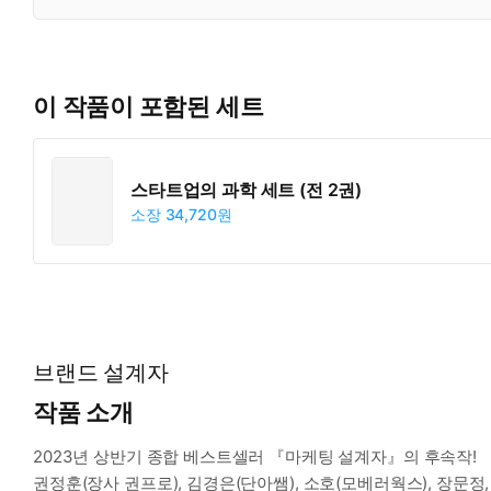
이 작품이 포함된 세트
스타트업의 과학 세트 (전 2권)
소장
34,720원
브랜드 설계자
작품 소개
2023년 상반기 종합 베스트셀러 『마케팅 설계자』의 후속작!
권정훈(장사 권프로), 김경은(단아쌤), 소호(모베러웍스), 장문정,