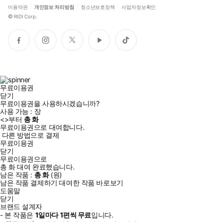
이용약관
개인정보 처리방침
청소년보호정책
사업자정보확인
©
RIDI Corp.
페
인
트
유
틱
이
스
위
튜
톡
스
타
터
브
북
그
램
무료이용권
닫기
무료이용권을 사용하시겠습니까?
사용 가능 :
장
<
>부터
총
화
무료이용권으로 대여합니다.
다른 방법으로 결제
무료이용권
닫기
무료이용권으로
총
화
대여 완료했습니다.
남은 작품 :
총
화
(
원)
남은 작품 결제하기
대여한 작품 바로보기
도움말
닫기
브랜드 설계자
- 본 작품은
1일
마다
1
편씩 무료
입니다.