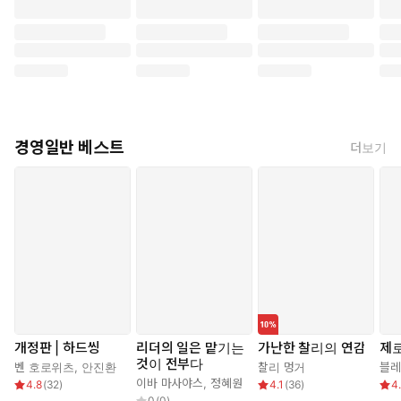
경영일반 베스트
더보기
개정판 | 하드씽
리더의 일은 맡기는
가난한 찰리의 연감
제로
것이 전부다
벤 호로위츠
,
안진환
찰리 멍거
블레
이바 마사야스
,
정혜원
4.8
(
32
)
4.1
(
36
)
4
0
(
0
)