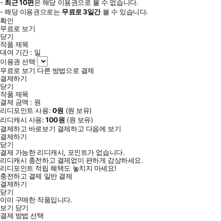
-
최근
10편
은 해당 이용권으로 볼 수 없습니다.
- 해당 이용권으로는
무료로
3일
간
볼 수 있습니다.
확인
무료로 보기
닫기
작품 제목
대여 기간 :
일
이용권 선택
무료로 보기
다른 방법으로 결제
결제하기
닫기
작품 제목
결제 금액 :
원
리디포인트 사용:
0
원
(
원 보유)
리디캐시 사용:
100
원
(
원 보유)
결제하고 바로보기
결제하고 다음에 보기
결제하기
닫기
결제 가능한 리디캐시, 포인트가 없습니다.
리디캐시 충전하고 결제없이 편하게 감상하세요.
리디포인트 적립 혜택도 놓치지 마세요!
충전하고 결제
일반 결제
결제하기
닫기
이미 구매한 작품입니다.
보기
닫기
결제 방법 선택