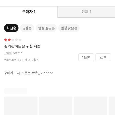
팔아서 돈을 벌어야겠다’ 결심하고 온갖 우여곡절 끝에 상향판매
및 퍼널 개념을 세웠다. 결국 연 매출 1억 달러 마케팅 플랫폼을 세
구매자
1
전체
1
우기에 이르렀으며, 현재는 마케팅 구루로서 전 세계의 열광적인
찐팬들을 모으고 있다. 저자의 이야기는 누구라도 마케팅 전문가
가 될 수 있다는 용기를 준다. Wake Up Warrior, LadyBoss, MIG
최신순
공감순
별점 높은순
별점 낮은순
Soap 등 수많은 미국 기업의 CEO가 비즈니스에 대한 그의 무한한
열정에 존경심을 표하는 이유다. 『브랜드 설계자』는 한순간 반짝
에 그치지 않고 고객과 함께 성장하며 세상을 바꿔나가려는 모든 브
깅의팔이들을 위한 내용
랜더를 위한 교과서다.
rot***
댓글
0
0
2025.02.03
신고
차단
구매자 표시 기준은 무엇인가요?