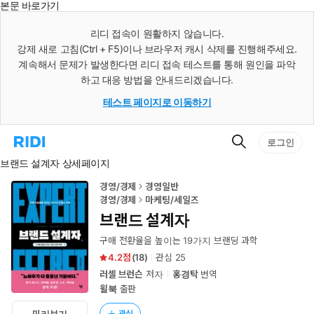
본문 바로가기
인
스
리디 접속이 원활하지 않습니다.
턴
강제 새로 고침(Ctrl + F5)이나 브라우저 캐시 삭제를 진행해주세요.
트
검
계속해서 문제가 발생한다면 리디 접속 테스트를 통해 원인을 파악
색
하고 대응 방법을 안내드리겠습니다.
테스트 페이지로 이동하기
검
리
로그인
색
디
브랜드 설계자 상세페이지
홈
으
로
경영/경제
경영일반
이
경영/경제
마케팅/세일즈
동
브랜드 설계자
구매 전환율을 높이는 19가지 브랜딩 과학
4.2
(
18
)
관심
25
러셀 브런슨
저자
홍경탁
번역
윌북
출판
관심
미리보기