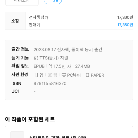
전자책 정가
17,360원
소장
판매가
17,360원
출간 정보
2023.08.17
전자책, 종이책 동시 출간
듣기 기능
TTS(듣기)
지원
파일 정보
EPUB
약 17.5만 자
27.4MB
지원 환경
PC뷰어
PAPER
앱
웹
ISBN
9791155816370
UCI
-
이 작품이 포함된 세트