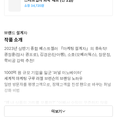
스타트업의 과학 세트 (전 2권)
소장
34,720원
브랜드 설계자
작품 소개
2023년 상반기 종합 베스트셀러 『마케팅 설계자』의 후속작!
권정훈(장사 권프로), 김경은(단아쌤), 소호(모베러웍스), 장문정,
학비공 강력 추천!
1000억 원 규모 기업을 일군 ‘퍼널 이노베이터’
세계적 마케팅 구루 러셀 브런슨의 브랜딩 노하우
일반 방문자를 평생고객으로, 잠재고객을 진성 팬으로 바꾸는 퍼널
강화 비법
“왜 내 상품의 가치를 모를까?” “어째서 수익이 꾸준하지 않을
까?” 열심히 광고하여 애써 모은 고객이 흐지부지 흩어지는 이유
더보기
는 브랜드가 약하기 때문이다. 국내 최초로 퍼널 마케팅의 진정