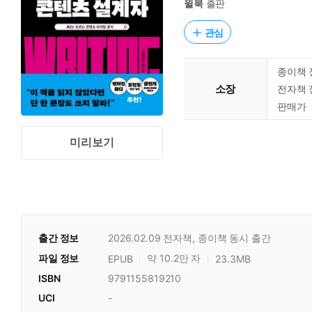
윌북
출판
관심
종이책 
소장
전자책 
판매가
미리보기
출간 정보
2026.02.09
전자책, 종이책 동시 출간
파일 정보
약 10.2만 자
EPUB
23.3MB
ISBN
9791155819210
UCI
-