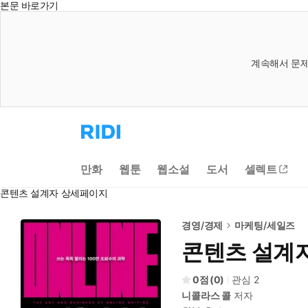
본문 바로가기
계속해서 문제
리
디
홈
으
만화
웹툰
웹소설
도서
셀렉트
로
이
콘텐츠 설계자 상세페이지
동
경영/경제
마케팅/세일즈
콘텐츠 설계
0
(
0
)
관심
2
니콜라스 콜
저자