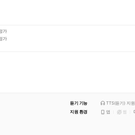
정가
정가
듣기 기능
TTS(듣기)
지원
지원 환경
앱
웹