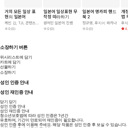
거의 모든 일상 표
일본어 일상표현 무
일본어 명카피 핸드
개정
현의 일본어
작정 따라하기
북 2
법
케빈 강
,
TJL 콘텐츠 연구소
원어민 일본어 진쌤
정규영
,
후지이 와카나
후지
0
(
0
)
0
(
0
)
0
(
0
)
4
소장하기 버튼
위시리스트에 담기
카트에 담기
선물하기
소장하기
성인 인증 안내
성인 재인증 안내
닫기
닫기
성인 인증 안내
성인 재인증 안내
청소년보호법에 따라 성인 인증은 1년간
유효하며, 기간이 만료되어 재인증이 필요합니다.
성인 인증 후에 이용해 주세요.
해당 작품은 성인 인증 후 보실 수 있습니다.