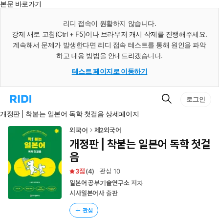
본문 바로가기
인
스
리디 접속이 원활하지 않습니다.
턴
강제 새로 고침(Ctrl + F5)이나 브라우저 캐시 삭제를 진행해주세요.
트
검
계속해서 문제가 발생한다면 리디 접속 테스트를 통해 원인을 파악
색
하고 대응 방법을 안내드리겠습니다.
테스트 페이지로 이동하기
검
리
로그인
색
디
개정판 | 착붙는 일본어 독학 첫걸음 상세페이지
홈
으
로
외국어
제2외국어
이
개정판 | 착붙는 일본어 독학 첫걸
동
음
3
(
4
)
관심
10
일본어 공부기술연구소
저자
시사일본어사
출판
관심