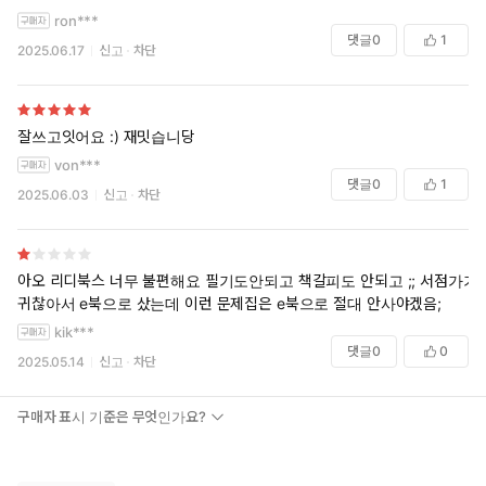
ron***
댓글
0
1
2025.06.17
신고
차단
잘쓰고잇어요 :) 재밋습니당
von***
댓글
0
1
2025.06.03
신고
차단
아오 리디북스 너무 불편해요 필기도안되고 책갈피도 안되고 ;; 서점가기
귀찮아서 e북으로 샀는데 이런 문제집은 e북으로 절대 안사야겠음;
kik***
댓글
0
0
2025.05.14
신고
차단
구매자 표시 기준은 무엇인가요?