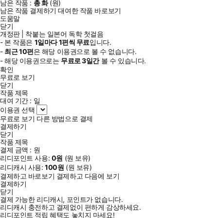
남은 작품 :
총
화
(
원)
남은 작품 결제하기
대여한 작품 바로보기
도움말
닫기
개정판 | 착붙는 일본어 독학 첫걸음
- 본 작품은
1일
마다
1
편씩 무료
입니다.
-
최근
10편
은 해당 이용권으로 볼 수 없습니다.
- 해당 이용권으로는
무료로
3일
간
볼 수 있습니다.
확인
무료로 보기
닫기
작품 제목
대여 기간 :
일
이용권 선택
무료로 보기
다른 방법으로 결제
결제하기
닫기
작품 제목
결제 금액 :
원
리디포인트 사용:
0
원
(
원 보유)
리디캐시 사용:
100
원
(
원 보유)
결제하고 바로보기
결제하고 다음에 보기
결제하기
닫기
결제 가능한 리디캐시, 포인트가 없습니다.
리디캐시 충전하고 결제없이 편하게 감상하세요.
리디포인트 적립 혜택도 놓치지 마세요!