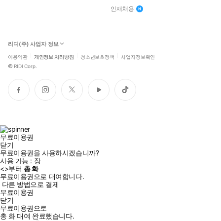
인재채용
리디(주) 사업자 정보
이용약관
개인정보 처리방침
청소년보호정책
사업자정보확인
©
RIDI Corp.
페
인
트
유
틱
이
스
위
튜
톡
스
타
터
브
북
그
램
무료이용권
닫기
무료이용권을 사용하시겠습니까?
사용 가능 :
장
<
>부터
총
화
무료이용권으로 대여합니다.
다른 방법으로 결제
무료이용권
닫기
무료이용권으로
총
화
대여 완료했습니다.