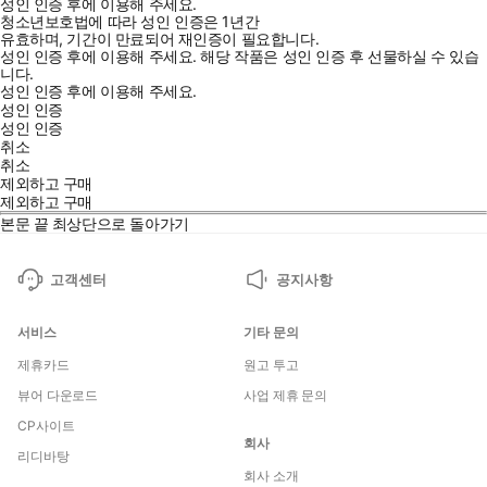
성인 인증 후에 이용해 주세요.
청소년보호법에 따라 성인 인증은 1년간
유효하며, 기간이 만료되어 재인증이 필요합니다.
성인 인증 후에 이용해 주세요.
해당 작품은 성인 인증 후 선물하실 수 있습
니다.
성인 인증 후에 이용해 주세요.
성인 인증
성인 인증
입에 착! 시험에 착!
취소
착! 붙는 착한 독학서
취소
제외하고 구매
제외하고 구매
일본어 첫걸음서 분야 누적 판매 1위 『착! 붙는 일본어 독학 첫걸
본문 끝
최상단으로 돌아가기
음』 개정판 출간. 짜임새 있는 설명과 재미있는 스토리를 따라가다
보면 어느새 일본어는 Level-up!
고객센터
공지사항
서비스
기타 문의
제휴카드
원고 투고
뷰어 다운로드
사업 제휴 문의
CP사이트
회사
리디바탕
회사 소개