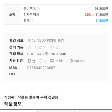
종이책 정가
16,800원
소장
전자책 정가
29
%↓
11,800원
판매가
11,800원
출간 정보
2024.03.22
전자책 출간
듣기 기능
TTS(듣기)
미
지원
파일 정보
PDF
103.5MB
443 쪽
지원 환경
PC뷰어
PAPER
앱
웹
ISBN
9788940293997
UCI
-
개정판 | 착붙는 일본어 독학 첫걸음
작품 정보