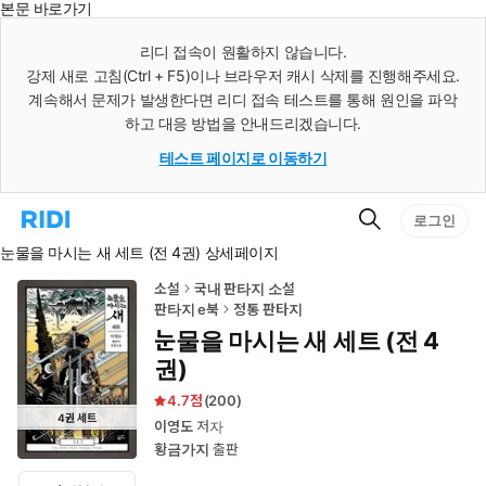
본문 바로가기
인
스
리디 접속이 원활하지 않습니다.
턴
강제 새로 고침(Ctrl + F5)이나 브라우저 캐시 삭제를 진행해주세요.
트
검
계속해서 문제가 발생한다면 리디 접속 테스트를 통해 원인을 파악
색
하고 대응 방법을 안내드리겠습니다.
테스트 페이지로 이동하기
검
리
로그인
색
디
눈물을 마시는 새 세트 (전 4권) 상세페이지
홈
으
로
소설
국내 판타지 소설
이
판타지 e북
정통 판타지
동
눈물을 마시는 새 세트 (전 4
권)
4.7
(
200
)
4
권
세트
이영도
저자
황금가지
출판