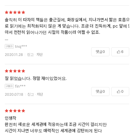
솔직히 이 타자의 책들은 출근길에, 화장실에서, 지나가면서 짧은 호흡으
로 읽기에는 최적화되지 않은 게 맞습니다. 조금 더 진득하게, pc 앞에 앉
아서 천천히 읽어나가던 시절의 작품이라 어쩔 수 없죠.
또 뭐 흔히 들리는 엔딩이 왜 이러냐 엔딩조루다 하는 이야기에도 공감은
tnq***
갑니다. 작가의 다른 작품인 퓨처워커랑 폴랩에서 특유의 엔딩이 정점에
댓글
0
6
2020.11.28
신고
차단
다다르기는 한데 눈마새 시점에서도 그런 끼가 없다고는 못하겠네요.
다만 저는 이 작가가 엔딩을 맺는 방식이 나빴다고는 생각하지 않아요. 적
어도 새 시리즈와 드래곤 라자는 명확한 결말을 보여준다고 생각합니다.
잘 읽었습니다. 정말 재미있었어요.
리뷰들을 보다 보니 세계관이나 용어가 익숙하지 않다는 게 조금 보이네
fin***
요. 확실히 라자 시절보다도 독창적인 세계에서 진행되는 이야기니 충분
댓글
0
0
2020.07.18
신고
차단
히 그럴 수 있다고 생각해요.
하지만 소설을 읽는다는 게, 특히 판타지 같은 장르소설이 꼭 서클 마법을
쓰고, 소드 마스터가 돌아다니는 세계뿐이라면 그건 우리가 읽을 수 있는
세계를 너무 좁히는 거라고 생각해요. 입맛이 계속 그렇게 길들여지다 보
인생작
면, 이 좁은 세계에도 점차 질리게 됩니다. 더 자극적인, 더 급진적인 걸
완전히 새로운 세계관에 적응하는데 조금 시간이 걸리지만
보다 보면 어느새 주인공이 만나는 모든 대상이 적일 수 있으니 반으로 갈
시간이 지나면 너무도 매력적인 세계관에 감탄하게 된다
라 죽여야 한다는 느낌이 올 수 있다고 생각해요. 그런데 그거에도 질린다