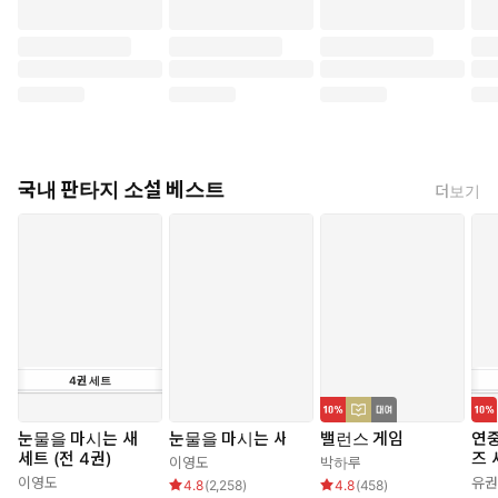
국내 판타지 소설 베스트
더보기
4
권
세트
눈물을 마시는 새
눈물을 마시는 새
밸런스 게임
연중
세트 (전 4권)
즈 
이영도
박하루
이영도
유권
4.8
(
2,258
)
4.8
(
458
)