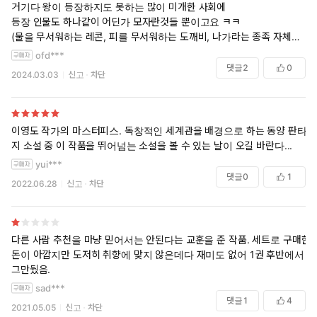
거기다 왕이 등장하지도 못하는 많이 미개한 사회에
등장 인물도 하나같이 어딘가 모자란것들 뿐이고요 ㅋㅋ
(물을 무서워하는 레콘, 피를 무서워하는 도깨비, 나가라는 종족 자체를
혐오하고 잡아먹는 레이시트 길잡이는 남들이 하는 일반화는 못참는 내
ofd***
로남불이고, 나가야 뭐 등신들로 나오니 굳이 말할 필요도 없겠네요)
댓글
2
0
2024.03.03
신고
차단
이영도 작가의 마스터피스. 독창적인 세계관을 배경으로 하는 동양 판타
지 소설 중 이 작품을 뛰어넘는 소설을 볼 수 있는 날이 오길 바란다...
yui***
댓글
0
1
2022.06.28
신고
차단
다른 사람 추천을 마냥 믿어서는 안된다는 교훈을 준 작품. 세트로 구매한
돈이 아깝지만 도저히 취향에 맞지 않은데다 재미도 없어 1권 후반에서
그만뒀음.
sad***
댓글
1
4
2021.05.05
신고
차단