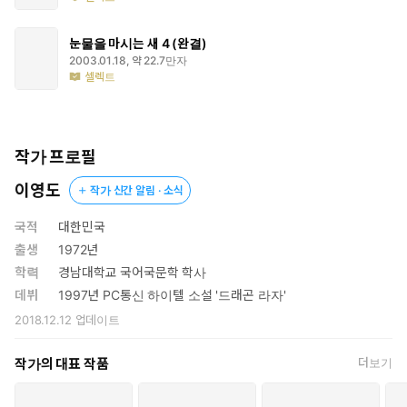
단어인 권력자 ‘왕’에 대해 막연한 환상만을 갖고 있는 인간에게
‘왕-지배자’라는 것이 갖는 무거움과 본연의 뜻, 그리고 그러한
눈물을 마시는 새 4 (완결)
인간의 상징물로 내세워진 ‘왕’으로 인해 일어날 수 있는 공포를
2003.01.18, 약 22.7만자
환상 소설의 특성을 최대한 살려 전한다.
셀렉트
이영도 식의 독특한 설정과 이야기 진행
『눈물을 마시는 새』에서도 이전의 작품처럼 이영도 식의 독특
하고 신비스러운 이야기가 독자의 눈을 사로잡는다. 특히 넷으로
작가 프로필
구분된 색다른 종족들은 작품의 스토리와 부합되어 사건의 요소
이영도
작가 신간 알림 · 소식
요소에서 새로운 반전을 일으키게 한다. 이중 가장 눈에 띄는 종
족은 역시 현대의 인간과 흡사한 인간족이다. 왕이 되고자 하는
국적
대한민국
제왕병자들이 가득하고, 저마다 자신의 세력을 키우지만 정작 네
출생
1972년
종족 중 가장 나약한 종족이라는 점은 모순으로 가득 찬 인간의
학력
경남대학교 국어국문학 학사
단면을 보여준다. 다른 종족도 이와 비슷한 모순적인 특성을 갖
데뷔
1997년 PC통신 하이텔 소설 '드래곤 라자'
고 있다. 닭의 모습을 닮은 레콘 족은 3미터에 이르는 큰 키와 강
인한 체력, 그리고 신의 선물인 무기를 갖고 있기에 네 종족 중 개
2018.12.12
업데이트
인의 무력으로는 가장 강력하다고 볼 수 있지만 철저히 자신의
숙원만을 이루려는 개인주의 때문에 종족이 단합할 수 없고 언제
작가의 대표 작품
더보기
나 홀로 싸우는 약점을 갖고 있다. 불을 자유자재로 다루는 도깨
비는 마음만 먹으면 일거에 수십만을 죽일 수도 있지만, 근본적