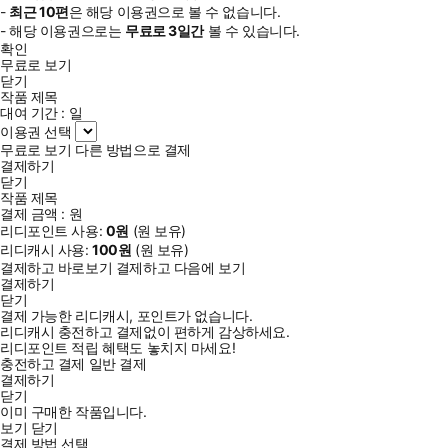
-
최근
10편
은 해당 이용권으로 볼 수 없습니다.
- 해당 이용권으로는
무료로
3일
간
볼 수 있습니다.
확인
무료로 보기
닫기
작품 제목
대여 기간 :
일
이용권 선택
무료로 보기
다른 방법으로 결제
결제하기
닫기
작품 제목
결제 금액 :
원
리디포인트 사용:
0
원
(
원 보유)
리디캐시 사용:
100
원
(
원 보유)
결제하고 바로보기
결제하고 다음에 보기
결제하기
닫기
결제 가능한 리디캐시, 포인트가 없습니다.
리디캐시 충전하고 결제없이 편하게 감상하세요.
리디포인트 적립 혜택도 놓치지 마세요!
충전하고 결제
일반 결제
결제하기
닫기
이미 구매한 작품입니다.
보기
닫기
결제 방법 선택