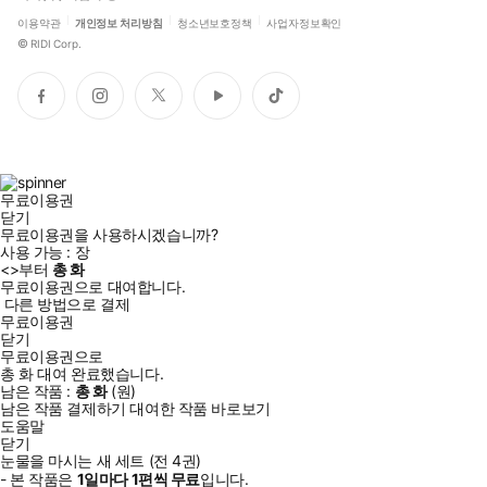
이용약관
개인정보 처리방침
청소년보호정책
사업자정보확인
©
RIDI Corp.
페
인
트
유
틱
이
스
위
튜
톡
스
타
터
브
북
그
램
무료이용권
닫기
무료이용권을 사용하시겠습니까?
사용 가능 :
장
<
>부터
총
화
무료이용권으로 대여합니다.
다른 방법으로 결제
무료이용권
닫기
무료이용권으로
총
화
대여 완료했습니다.
남은 작품 :
총
화
(
원)
남은 작품 결제하기
대여한 작품 바로보기
도움말
닫기
눈물을 마시는 새 세트 (전 4권)
- 본 작품은
1일
마다
1
편씩 무료
입니다.