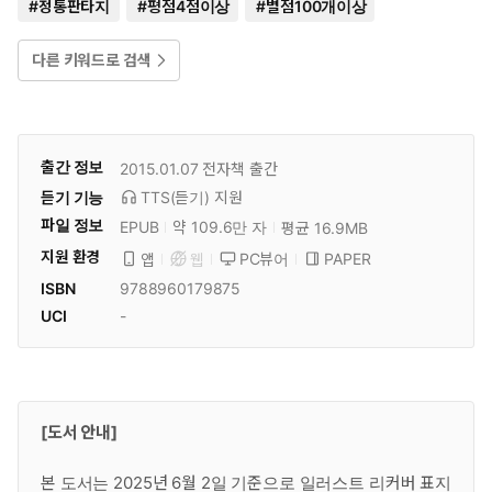
#
정통판타지
#
평점4점이상
#
별점100개이상
다른 키워드로 검색
출간 정보
2015.01.07
전자책 출간
듣기 기능
TTS(듣기)
지원
파일 정보
EPUB
약 109.6만 자
평균 16.9MB
지원 환경
PC뷰어
PAPER
앱
웹
ISBN
9788960179875
UCI
-
[도서 안내]
본 도서는 2025년 6월 2일 기준으로 일러스트 리커버 표지