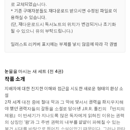
로 교체되었습니다.
* 기존 구매자분들도 재다운로드 받으시면 수정된 파일로 이
용하실 수 있습니다.
(단, 재다운로드시 독서노트의 위치가 변경되거나 초기화
될 수 있으니 유의 부탁드립니다.)
일러스트 리커버 표지에는 부제를 넣지 않음에 따라 각 권별
구성을 인간-도깨비-레콘-나가 순서로 재배열한 것임을 알
려 드립니다.
눈물을 마시는 새 세트 (전 4권)
작품 소개
지배자에 대한 진지한 이해와 접근을 시도한 새로운 형태의 환상 소
설
2차 세계 대전 중에 절대 악과 그 악에 맞서서 권력을 좌지우지해
야 했던 권력자들의 갈등을 소설로 담아낸 J.R.R. 톨킨의 『반지의
제왕』이 반세기가 지나도록 많은 독자에게 읽혀진 이유는 권력
의 상징인 ‘왕’과 그 주변 권력의 내부를 샅샅이 파헤칠 수 있는
봉건 시대를 바탕으로 씌어진 소설이었기 때문이다. 그러나 판타