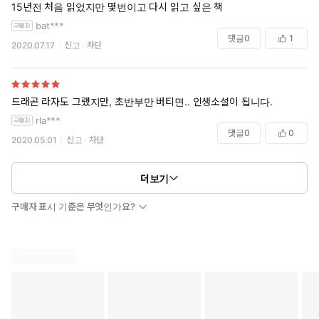
15년전 처음 읽었지만 몇번이고 다시 읽고 싶은 책
면, 다음에는 뭘 재미있게 볼 수 있을까요?
bat***
댓글
0
1
이런 의미에서 종종 낯선 세계관을, 낯선 작가의 글을 보는 것도 좋을 거
2020.07.17
신고
차단
라고 생각해요. 물론 그 세계가 충분히 재밌어야 보는 거겠지만요. 부디
다른 분께도 이 작품이 그런 의미가 될 수 있다면 기쁘겠네요.
드래곤 라자도 그랬지만, 초반부만 버티면.. 인생소설이 됩니다.
rla***
댓글
0
0
2020.05.01
신고
차단
더보기
구매자 표시 기준은 무엇인가요?