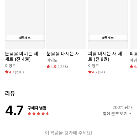
으로 폭력과 피를 두려워하는 까닭에 세상에 아무런 영향도 주지
못한다. 뱀처럼 비늘이 있고 변온 체질인 나가는 인간의 ‘말’이 아
닌 정신적 교감인 ‘니름’을 통해 의사를 주고받으며 심장을 적출
함으로써 반(半 )불사의 몸이 되었지만, 변온 체질이어서 북부 지
방의 저온을 이겨내지 못하는 체질적 한계를 갖고 있다. 작품 전
4
권
세트
8
권
세트
체의 종족들 중 그 어떠한 종족도 완벽하지 못한 상태를 유지한
다.
눈물을 마시는 새
눈물을 마시는 새
피를 마시는 새 세
피를
세트 (전 4권)
트 (전 8권)
이영도
이영
작품 속에 사용되는 속담이나 격언 등도 종족적 특성을 최대한 활용
이영도
이영도
4.8
(
2,258
)
4
하여 독자의 흥미를 돋운다. 물을 두려워하는 특성을 가진 레콘의
4.7
(
200
)
4.7
(
34
)
경우 ‘붕어 저택에 빠져 죽을’, ‘녹은 얼음을 뒤집어 쓸’과 같은 욕설이
나오기도 하며, 말 대신 니름이라는 정신적 언어를 사용하는 나가들
은 ‘니름도 안 된다(말도 안 된다)’, ‘니름 잘라먹지 마라(말 잘라먹지
리뷰
마라)’ 같은 변종 언어를 사용하기도 한다. 또한 종족을 초월하여 등
장하는 ‘군령자’나 ‘유료 도로당’ 또한 독특한 이영도 식의 소설에서
4.7
200
명 평가
구매자 별점
만 맛볼 수 있는 것들이다. 군령자는 한 육체에 오랜 시간 동안 여러
별점 분포 보기
명의 영혼이 깃든 것으로 영화 『존 말코비치 되기』에서 이와 비슷
한 육체를 목격할 수 있다. 영생하고자 하는 생명체의 욕구로 인해
탄생한 이 군령자는 항시 ‘더 이상 전령하지 않고 죽겠다.’고 주장하
이 작품을 평가해 주세요!