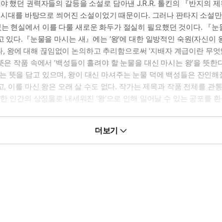
해야 했던 권력자들의 갈등을 소설로 담아낸 J.R.R. 톨킨의 『반지
봉건 시대를 바탕으로 씌어진 소설이었기 때문이다. 그러나 판타지 소설
있는 현실에서 이를 다룰 새로운 화두가 절실히 필요했던 것이다. 『눈
고 있다.『눈물을 마시는 새』에는 ‘왕’에 대한 일방적인 숙원(자신이
 왕에 대해 끊임없이 논의하고 추리함으로써 ‘지배자 계급이란 무엇인
뜻은 작품 속에서 ‘백성들이 흘려야 할 눈물을 대신 마시는 왕’을 뜻한다
 뜻을 담고 있으며, 왕이 대신 마셔주는 눈물 덕에 백성들은 잔인해질
고, 이를 마신 왕은 오래 살 수도 없다. 작가는 제목과 작품 전체를 관
러한 인간의 상징물로 내세워진 ‘왕’으로 인해 일어날 수 있는 공포를 
더보기
하고 신비스러운 이야기가 독자의 눈을 사로잡는다. 특히 넷으로 구
 역시 현대의 인간과 흡사한 인간족이다. 왕이 되고자 하는 제왕병자들
다. 다른 종족도 이와 비슷한 모순적인 특성을 갖고 있다. 닭의 모습
 가장 강력하다고 볼 수 있지만 철저히 자신의 숙원만을 이루려는 개인
거에 수십만을 죽일 수도 있지만, 근본적으로 폭력과 피를 두려워하는 
을 통해 의사를 주고받으며 심장을 적출함으로써 반(半 )불사의 몸이 되
완벽하지 못한 상태를 유지한다.