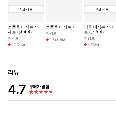
4
권
세트
8
권
세트
눈물을 마시는 새
눈물을 마시는 새
피를 마시는 새 세
세트 (전 4권)
트 (전 8권)
이영도
이영도
이영도
4.8
(
2,258
)
4.7
(
200
)
4.7
(
34
)
리뷰
4.7
구매자 별점