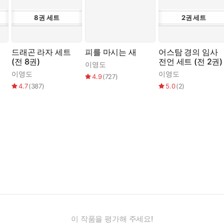
8
권
세트
2
권
세트
드래곤 라자 세트
피를 마시는 새
어스탐 경의 임사
(전 8권)
전언 세트 (전 2권)
이영도
이영도
이영도
4.9
(
727
)
4.7
(
387
)
5.0
(
2
)
이 작품을 평가해 주세요!