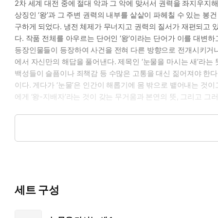
2차 세계 대전 중에 절대 악과 그 악에 맞서서 권력을 좌지우지
상징인 ‘왕’과 그 주변 권력의 내부를 샅샅이 파헤칠 수 있는 
구하게 되었다. 냉전 체제가 무너지고 권력의 질서가 재편되고 
다. 작품 전체를 아우르는 단어인 ‘왕’이라는 단어가 이를 대변하
등장인물들이 등장하여 사건을 전혀 다른 방향으로 전개시키거나,
에서 자신만의 해답을 풀어낸다. 제목인 ‘눈물을 마시는 새’라는 
백성들이 슬픔이나 죄책감 등 수많은 고통을 대신 짊어져야 한다는
이다. 게다가 ‘눈물’은 인간이 해롭기에 몸 밖으로 뱉어내는 것이
에게 ‘왕-지배자’라는 것이 갖는 무거움과 본연의 뜻, 그리고 그
이영도 식의 독특한 설정과 이야기 진행
『눈물을 마시는 새』에서도 이전의 작품처럼 이영도 식의 독특
에서 새로운 반전을 일으키게 한다. 이중 가장 눈에 띄는 종족은
장 나약한 종족이라는 점은 모순으로 가득 찬 인간의 단면을 보여준
신의 선물인 무기를 갖고 있기에 네 종족 중 개인의 무력으로는
갖고 있다. 불을 자유자재로 다루는 도깨비는 마음만 먹으면 일
세트 구성
변온 체질인 나가는 인간의 ‘말’이 아닌 정신적 교감인 ‘니름’
적 한계를 갖고 있다. 작품 전체의 종족들 중 그 어떠한 종족도 