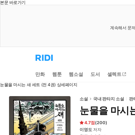
본문 바로가기
계속해서 문제
리
디
홈
으
만화
웹툰
웹소설
도서
셀렉트
로
이
눈물을 마시는 새 세트 (전 4권) 상세페이지
동
소설
국내 판타지 소설
판
눈물을 마시는 
4.7
(
200
)
이영도
저자