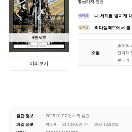
황금가지
출판
내 서재를 알차게 채
이벤트
리디셀렉트에서 볼 
셀렉트
4
권
세트
종이책 
소장
전자책 
판매가
미리보기
출간 정보
2015.01.07
전자책 출간
파일 정보
약 109.6만 자
평균 16.9MB
EPUB