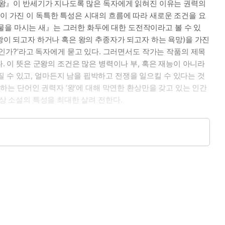
의 제왕』이 반세기가 지나도록 많은 독자에게 읽혀진 이유는 권력의
만이 가진 이 독특한 특성은 시대의 흐름에 따라 새로운 조건을 요
물을 마시는 새』는 그러한 화두에 대한 도전작이라고 볼 수 있
 왕이 되고자 하거나 혹은 왕의 추종자가 되고자 하는 욕망)을 가진
가?’라고 독자에게 묻고 있다. 그러면서도 작가는 작품의 제목
. 이 뜻은 군왕의 조건은 많은 병력이나 부, 혹은 재능이 아니라
 수 있고, 얼마든지 남을 핍박하고 전쟁을 일으킬 수 있다는 것
통하는 단어인 권력자 ‘왕’에 대해 막연한 환상만을 갖고 있는 인간
환상 소설의 특성을 최대한 살려 전한다.
분된 색다른 종족들은 작품의 스토리와 부합되어 사건의 요소요소
이 가득하고, 저마다 자신의 세력을 키우지만 정작 네 종족 중 가
을 닮은 레콘 족은 3미터에 이르는 큰 키와 강인한 체력, 그리고
주의 때문에 종족이 단합할 수 없고 언제나 홀로 싸우는 약점을
까닭에 세상에 아무런 영향도 주지 못한다. 뱀처럼 비늘이 있고
었지만, 변온 체질이어서 북부 지방의 저온을 이겨내지 못하는 체질