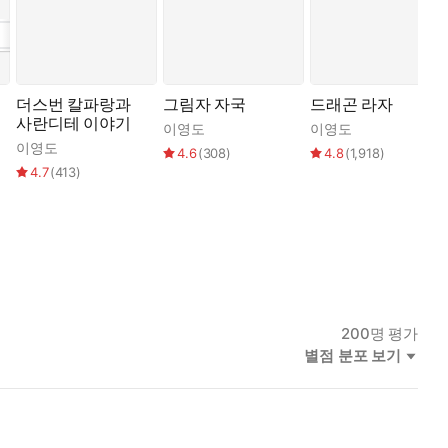
더스번 칼파랑과
그림자 자국
드래곤 라자
사란디테 이야기
이영도
이영도
이영도
4.6
(
308
)
4.8
(
1,918
)
4.7
(
413
)
200
명 평가
별점 분포 보기