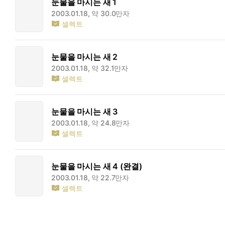
눈물을 마시는 새 1
작품 속에 사용되는 속담이나 격언 등도 종족적 특성을 최대한 활용
2003.01.18, 약 30.0만자
설이 나오기도 하며, 말 대신 니름이라는 정신적 언어를 사용하는 나
셀렉트
월하여 등장하는 ‘군령자’나 ‘유료 도로당’ 또한 독특한 이영도 
서 이와 비슷한 육체를 목격할 수 있다. 영생하고자 하는 생명체
전령하는 나약한 모습을 보이기도 한다. ‘유료 도로당’이라는 
눈물을 마시는 새 2
여행객은 무조건 적으로 규정하는 독특한 단체이다. 하지만 그 
2003.01.18, 약 32.1만자
셀렉트
눈물을 마시는 새 3
2003.01.18, 약 24.8만자
셀렉트
눈물을 마시는 새 4 (완결)
2003.01.18, 약 22.7만자
셀렉트