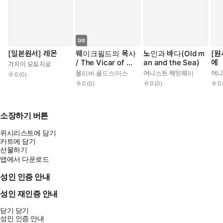
[일본원서] 레몬
웨이크필드의 목사
노인과 바다(Old m
[원
/ The Vicar of W
an and the Sea)
에
가지이 모토지로
akefield (영문판)
올리버 골드스미스
어니스트 헤밍웨이
어니
0
(
0
)
0
(
0
)
0
(
0
)
0
소장하기 버튼
위시리스트에 담기
카트에 담기
선물하기
앱에서 다운로드
성인 인증 안내
성인 재인증 안내
닫기
닫기
성인 인증 안내