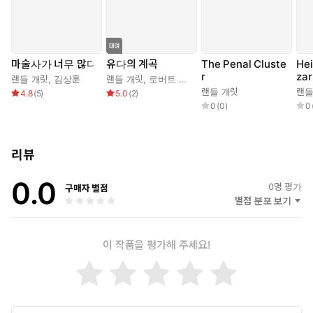
마술사가 너무 많다
유다의 계곡
The Penal Cluste
Hei
r
zar
랜들 개릿
,
김상훈
랜들 개릿
,
로버트 실버버그
랜들 개릿
랜들
4.8
(
5
)
5.0
(
2
)
0
(
0
)
0
리뷰
0.0
0
명 평가
구매자 별점
별점 분포 보기
이 작품을 평가해 주세요!