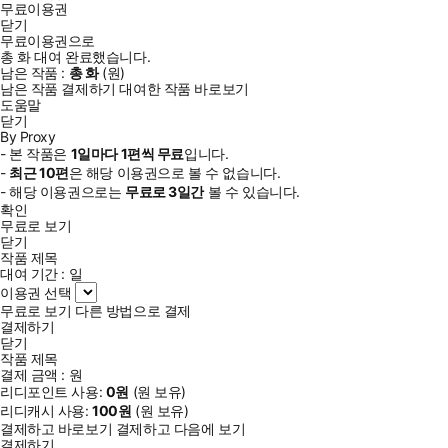
무료이용권
닫기
무료이용권으로
총
화
대여 완료했습니다.
남은 작품 :
총
화
(
원)
남은 작품 결제하기
대여한 작품 바로보기
도움말
닫기
By Proxy
- 본 작품은
1일
마다
1
편씩 무료
입니다.
-
최근
10편
은 해당 이용권으로 볼 수 없습니다.
- 해당 이용권으로는
무료로
3일
간
볼 수 있습니다.
확인
무료로 보기
닫기
작품 제목
대여 기간 :
일
이용권 선택
무료로 보기
다른 방법으로 결제
결제하기
닫기
작품 제목
결제 금액 :
원
리디포인트 사용:
0
원
(
원 보유)
리디캐시 사용:
100
원
(
원 보유)
결제하고 바로보기
결제하고 다음에 보기
결제하기