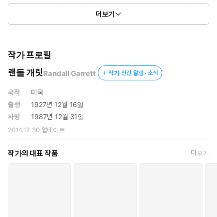
미합니다. 회원님께서는 인터넷 상의 기타 사이트를 통해서 이
더보기
책을 찾아보실 수도 있습니다.
작가 프로필
랜들 개릿
Randall Garrett
작가 신간 알림 · 소식
국적
미국
출생
1927년 12월 16일
사망
1987년 12월 31일
2014.12.30
업데이트
작가의 대표 작품
더보기