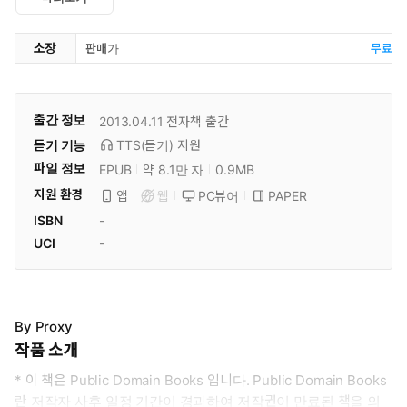
소장
판매가
무료
출간 정보
2013.04.11
전자책 출간
듣기 기능
TTS(듣기)
지원
파일 정보
EPUB
약 8.1만 자
0.9MB
지원 환경
PC뷰어
PAPER
앱
웹
ISBN
-
UCI
-
By Proxy
작품 소개
* 이 책은 Public Domain Books 입니다. Public Domain Books
란 저작자 사후 일정 기간이 경과하여 저작권이 만료된 책을 의