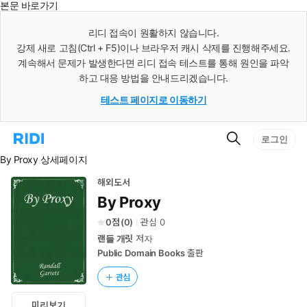
본문 바로가기
인
스
리디 접속이 원활하지 않습니다.
턴
강제 새로 고침(Ctrl + F5)이나 브라우저 캐시 삭제를 진행해주세요.
트
검
계속해서 문제가 발생한다면 리디 접속 테스트를 통해 원인을 파악
색
하고 대응 방법을 안내드리겠습니다.
테스트 페이지로 이동하기
검
리
로그인
색
디
By Proxy 상세페이지
홈
으
로
해외도서
이
By Proxy
동
0
(
0
)
관심
0
랜들 개릿
저자
Public Domain Books
출판
관심
미리보기