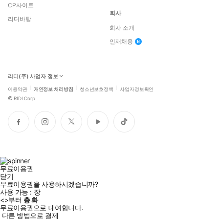
CP사이트
회사
리디바탕
회사 소개
인재채용
리디(주) 사업자 정보
이용약관
개인정보 처리방침
청소년보호정책
사업자정보확인
©
RIDI Corp.
페
인
트
유
틱
이
스
위
튜
톡
스
타
터
브
북
그
램
무료이용권
닫기
무료이용권을 사용하시겠습니까?
사용 가능 :
장
<
>부터
총
화
무료이용권으로 대여합니다.
다른 방법으로 결제