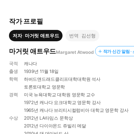
작가 프로필
저자
마거릿 애트우드
번역
김선형
마거릿 애트우드
작가 신간 알림 ·
Margaret Atwood
국적
캐나다
출생
1939년 11월 18일
학력
하버드앤드래드클리프대학대학원 석사
토론토대학교 영문학
경력
미국 뉴욕대학교 대학원 영문학 교수
1972년 캐나다 요크대학교 영문학 강사
1965년 캐나다 브리티시컬럼비아 대학교 영문학 강사
수상
2012년 LA타임스 문학상
2012년 다이아몬드 쥬빌리 메달
2010년 댄 데이비드 상