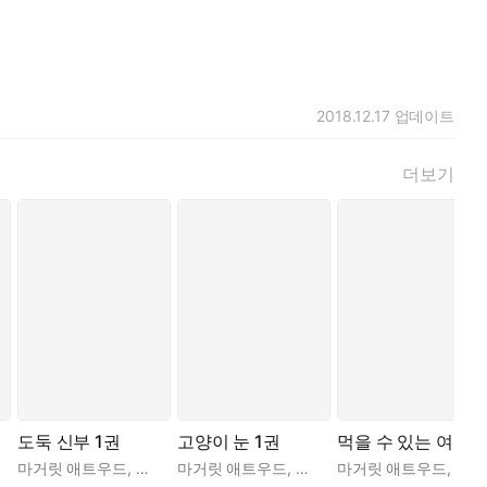
2018.12.17
업데이트
더보기
도둑 신부 1권
고양이 눈 1권
먹을 수 있는 여자
마거릿 애트우드
,
이은선
마거릿 애트우드
,
차은정
마거릿 애트우드
,
이은