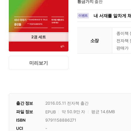
황금가지
출판
내 서재를 알차게 채
이벤트
종이책 
2
권
세트
소장
전자책 
판매가
미리보기
출간 정보
2016.05.11
전자책 출간
파일 정보
약 50.9만 자
평균 14.6MB
EPUB
ISBN
9791158886271
UCI
-