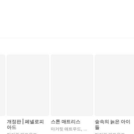
개정판 | 페넬로피
스톤 매트리스
숲속의 늙은 아이
아드
들
글러스 프레스턴
마거릿 애트우드
,
양미래