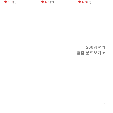
은정
5.0
(
1
)
4.5
(
2
)
4.8
(
5
)
206
명 평가
별점 분포 보기