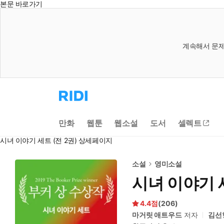
본문 바로가기
계속해서 문제
리
디
홈
으
만화
웹툰
웹소설
도서
셀렉트
로
이
시녀 이야기 세트 (전 2권) 상세페이지
동
소설
영미소설
시녀 이야기 세
4.4
(
206
)
마거릿 애트우드
저자
김선