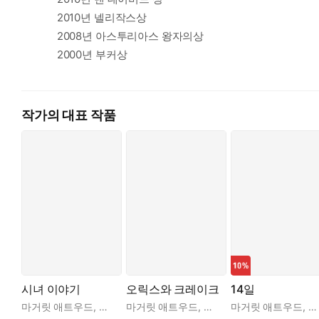
2010년 넬리작스상
2008년 아스투리아스 왕자의상
2000년 부커상
작가의 대표 작품
시녀 이야기
오릭스와 크레이크
14일
마거릿 애트우드
,
김선형
마거릿 애트우드
,
차은정
마거릿 애트우드
,
더