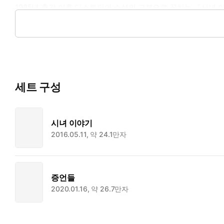
1985년 출간 이후 디스토피아 소설의 교본으로 꼽히는 『시녀 
가상의 미국 정권을 무대로 성과 권력의 어두운 관계를 적나라하
럼프 대통령에 대한 반대 운동의 상징이 된 『시녀 이야기』를 필
세트 구성
시녀 이야기
2016.05.11, 약 24.1만자
증언들
2020.01.16, 약 26.7만자