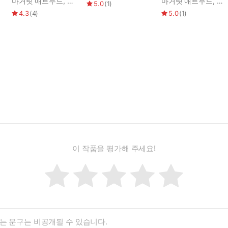
마거릿 애트우드
,
김진준
마거릿 애트우드
,
차
5.0
(
1
)
4.3
(
4
)
5.0
(
1
)
이 작품을 평가해 주세요!