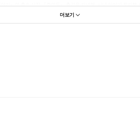
이야기』의 후속 신작 『증언들』 출간을 기념해, 시녀 이야기 전자책 
게 드러낸 스테디셀러이자, 2017년 전 세계적인 인기를 모은 드라마
더보기
두로, 그로부터 15년 뒤의 이야기를 그리고 있는 후속 신작 『증언