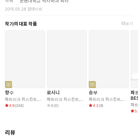
학력
뮌헨대학교 역사학과 학사
2015.05.28
업데이트
작가의 대표 작품
더보기
향수
로시니
승부
파
BE
파트리크 쥐스킨트
,
강명순
파트리크 쥐스킨트
,
헬무트 디틀
파트리크 쥐스킨트
,
강명순
,
장 자크
권)
파트
4.9
(
248
)
0
(
0
)
4.3
(
9
)
5
리뷰