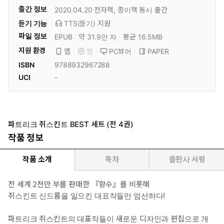
출간 정보
2020.04.20
전자책, 종이책 동시 출간
듣기 기능
TTS(듣기)
지원
파일 정보
EPUB
약 31.9만 자
평균 16.5MB
지원 환경
PC뷰어
PAPER
앱
웹
ISBN
9788932967288
UCI
-
파트리크 쥐스킨트 BEST 세트 (전 4권)
작품 정보
작품 소개
목차
출판사 서평
전 세계 2천만 부를 판매한 『향수』를 비롯해
쥐스킨트 신드롬을 일으킨 대표작들만 엄선하다!
파트리크 쥐스킨트의 대표작들이 새로운 디자인과 편집으로 개