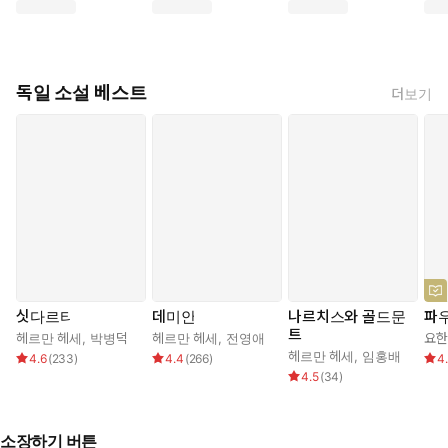
독일 소설 베스트
더보기
싯다르타
데미안
나르치스와 골드문
파
트
헤르만 헤세
,
박병덕
헤르만 헤세
,
전영애
요한
헤르만 헤세
,
임홍배
4.6
(
233
)
4.4
(
266
)
4
4.5
(
34
)
소장하기 버튼