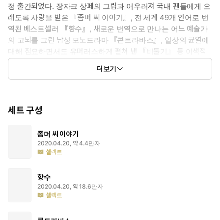
정 출간되었다. 장자크 상페의 그림과 어우러져 국내 팬들에게 오
래도록 사랑을 받은 『좀머 씨 이야기』, 전 세계 49개 언어로 번
역된 베스트셀러 『향수』, 새로운 번역으로 만나는 어느 예술가
의 고뇌를 그린 남성 모노드라마 『콘트라바스』, 일상의 균열에
대해 집요하면서도 유머러스하게 펼쳐 낸 『비둘기』 등 이색적
인 소재와 그 이야깃거리에서 이끌어 낸 탁월한 상상력과 위트로
더보기
알려진 파트리크 쥐스킨트의 대표작들을 만나볼 수 있다.
세트 구성
좀머 씨 이야기
2020.04.20, 약 4.4만자
셀렉트
향수
2020.04.20, 약 18.6만자
셀렉트