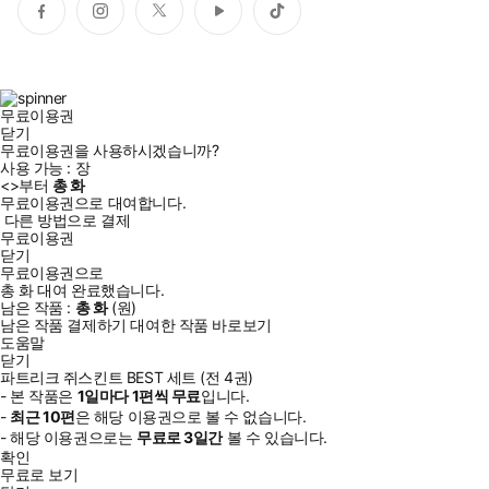
페
인
트
유
틱
이
스
위
튜
톡
스
타
터
브
북
그
램
무료이용권
닫기
무료이용권을 사용하시겠습니까?
사용 가능 :
장
<
>부터
총
화
무료이용권으로 대여합니다.
다른 방법으로 결제
무료이용권
닫기
무료이용권으로
총
화
대여 완료했습니다.
남은 작품 :
총
화
(
원)
남은 작품 결제하기
대여한 작품 바로보기
도움말
닫기
파트리크 쥐스킨트 BEST 세트 (전 4권)
- 본 작품은
1일
마다
1
편씩 무료
입니다.
-
최근
10편
은 해당 이용권으로 볼 수 없습니다.
- 해당 이용권으로는
무료로
3일
간
볼 수 있습니다.
확인
무료로 보기