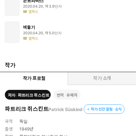
콘트라바스
2020.04.20, 약 3.9만자
셀렉트
비둘기
2020.04.20, 약 5.0만자
셀렉트
작가
작가 프로필
작가 소개
저자
파트리크 쥐스킨트
번역
유혜자
파트리크 쥐스킨트
Patrick Süskind
작가 신간 알림 · 소식
국적
독일
출생
1949년