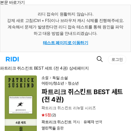
본문 바로가기
인
스
리디 접속이 원활하지 않습니다.
턴
강제 새로 고침(Ctrl + F5)이나 브라우저 캐시 삭제를 진행해주세요.
트
검
계속해서 문제가 발생한다면 리디 접속 테스트를 통해 원인을 파악
색
하고 대응 방법을 안내드리겠습니다.
테스트 페이지로 이동하기
검
리
로그인
색
디
파트리크 쥐스킨트 BEST 세트 (전 4권) 상세페이지
홈
으
로
소설
독일 소설
이
어린이/청소년
청소년
동
파트리크 쥐스킨트 BEST 세트
(전 4권)
파트리크 쥐스킨트 리뉴얼 시리즈
5
(
2
)
파트리크 쥐스킨트
저자
유혜자
번역
4
권
세트
열린책들
출판