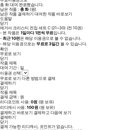
총
화
대여 완료했습니다.
남은 작품 :
총
화
(
원)
남은 작품 결제하기
대여한 작품 바로보기
도움말
닫기
애거서 크리스티 전집 세트 C (21~30) (전 10권)
- 본 작품은
1일
마다
1
편씩 무료
입니다.
-
최근
10편
은 해당 이용권으로 볼 수 없습니다.
- 해당 이용권으로는
무료로
3일
간
볼 수 있습니다.
확인
무료로 보기
닫기
작품 제목
대여 기간 :
일
이용권 선택
무료로 보기
다른 방법으로 결제
결제하기
닫기
작품 제목
결제 금액 :
원
리디포인트 사용:
0
원
(
원 보유)
리디캐시 사용:
100
원
(
원 보유)
결제하고 바로보기
결제하고 다음에 보기
결제하기
닫기
결제 가능한 리디캐시, 포인트가 없습니다.