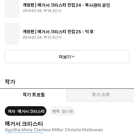
품의 성격이 잘 살아난 것 같아 기쁘다. 또한 한국 독자들이 할머
개정판 | 애거서 크리스티 전집 24 - 목사관의 살인
니의 원작이 지닌 참된 묘미를 느낄 수 있도록 충실한 번역을 위
2014.01.24, 약 18.2만자
해 애써 준 점도 높이 사고 싶다. 모쪼록 한국 독자들도 황금가지
에서 선보이는 『애거서 크리스티 전집』을 즐겁게 감상하기를
바란다.”
개정판 | 애거서 크리스티 전집 25 - 빅 포
2014.01.24, 약 12.3만자
―매튜 프리차드, 애거서 크리스티 재단 이사장(애거서 크리스티
의 손자)
더보기
작가
작가 프로필
작가 소개
저자
애거서 크리스티
번역
김시현
애거서 크리스티
Agatha Mary Clarissa Miller Christie Mallowan