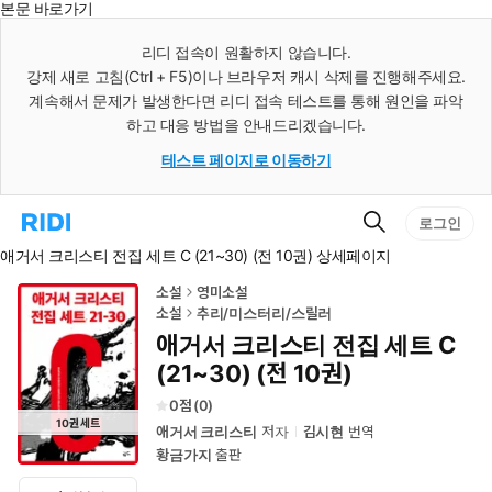
본문 바로가기
인
스
리디 접속이 원활하지 않습니다.
턴
강제 새로 고침(Ctrl + F5)이나 브라우저 캐시 삭제를 진행해주세요.
트
검
계속해서 문제가 발생한다면 리디 접속 테스트를 통해 원인을 파악
색
하고 대응 방법을 안내드리겠습니다.
테스트 페이지로 이동하기
검
리
로그인
색
디
애거서 크리스티 전집 세트 C (21~30) (전 10권) 상세페이지
홈
으
로
소설
영미소설
이
소설
추리/미스터리/스릴러
동
애거서 크리스티 전집 세트 C
(21~30) (전 10권)
0
(
0
)
10
권
세트
애거서 크리스티
저자
김시현
번역
황금가지
출판