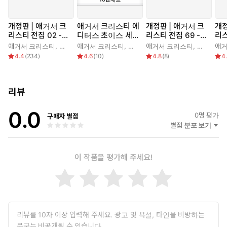
개정판 | 애거서 크
애거서 크리스티 에
개정판 | 애거서 크
개정
리스티 전집 02 -
디터스 초이스 세트
리스티 전집 69 -
리스
그리고 아무도 없었
(전 10권)
핼러윈 파티
계
애거서 크리스티
,
김남주
애거서 크리스티
,
김남주
애거서 크리스티
,
왕수민
애거
다
4.4
(
234
)
4.6
(
10
)
4.8
(
8
)
4
리뷰
0.0
0
명 평가
구매자 별점
별점 분포 보기
이 작품을 평가해 주세요!