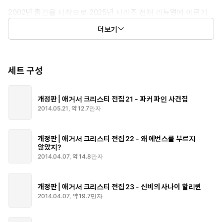
2002년 출간을 시작으로 2025년 시리즈 전체 리뉴얼에 이르기
까지, 20년이 넘는 출간 작업을 거쳐 50만 부를 넘는 판매고를 올
더보기
린 애거서 크리스티 재단의 공식 완역본 전집 리뉴얼판 전자책 세
트를 선보인다.
황금가지의 애거서 크리스티 전집은 시대를 풍미한 베스트셀러
세트 구성
작가 애거서 크리스티의 모든 작품을 빠짐없이 수록한 국내 유일
무이의 완전판 전집으로, 명탐정 푸아로가 등장하는 30여 편의
개정판 | 애거서 크리스티 전집 21 - 파커 파인 사건집
소설과 미스 마플이 등장하는 10여 편의 소설을 포함해 애거서
2014.05.21, 약 12.7만자
크리스티가 쓴 66편의 장편소설과 150여 편의 중·단편 소설들을
모두 모았다. 또한 기존 중역·해적판에서는 만날 수 없던 유작 단
편집 『빛이 있는 동안』을 시리즈 첫 번째 도서로 출간하였다.
개정판 | 애거서 크리스티 전집 22 - 왜 에번스를 부르지
않았지?
특히나 전자책은 애거서 크리스티 재단과의 정식 판권 계약을 통
2014.04.07, 약 14.8만자
해 황금가지에서만 독점적으로 출시하고 있으며, ‘애거서 크리스
티 에디터스 초이스’를 필두로 현대적으로 리뉴얼한 감각적인 디
자인과 전면 재편집을 거친 리뉴얼판을 전자책으로도 동일하게
개정판 | 애거서 크리스티 전집 23 - 신비의 사나이 할리퀸
선보인다.
2014.04.07, 약 19.7만자
“황금가지의 대담하고 참신한 표지와 전반적인 디자인 덕분에 작