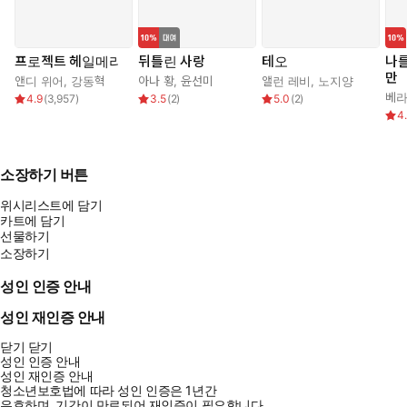
프로젝트 헤일메리
뒤틀린 사랑
테오
나
만
앤디 위어
,
강동혁
아나 황
,
윤선미
앨런 레비
,
노지양
베라
4.9
(
3,957
)
3.5
(
2
)
5.0
(
2
)
4
소장하기 버튼
위시리스트에 담기
카트에 담기
선물하기
소장하기
성인 인증 안내
성인 재인증 안내
닫기
닫기
성인 인증 안내
성인 재인증 안내
청소년보호법에 따라 성인 인증은 1년간
유효하며, 기간이 만료되어 재인증이 필요합니다.