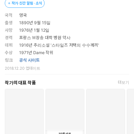
작가 신간 알림 · 소식
국적
영국
출생
1890년 9월 15일
사망
1976년 1월 12일
경력
프랑스 브장송 대학 병원 약사
데뷔
1916년 추리소설 '스타일즈 저택의 수수께끼'
수상
1971년 Dame 작위
링크
공식 사이트
2018.12.20
업데이트
작가의 대표 작품
더보기
10
권
세트