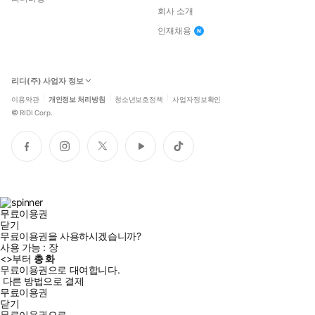
회사 소개
인재채용
리디(주) 사업자 정보
이용약관
개인정보 처리방침
청소년보호정책
사업자정보확인
©
RIDI Corp.
페
인
트
유
틱
이
스
위
튜
톡
스
타
터
브
북
그
램
무료이용권
닫기
무료이용권을 사용하시겠습니까?
사용 가능 :
장
<
>부터
총
화
무료이용권으로 대여합니다.
다른 방법으로 결제
무료이용권
닫기
무료이용권으로