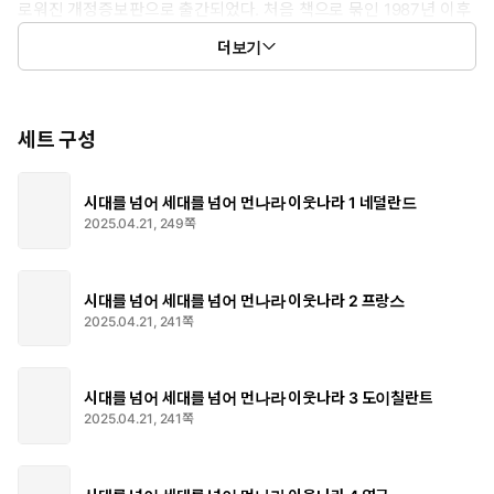
로워진 개정증보판으로 출간되었다. 처음 책으로 묶인 1987년 이후
『먼나라 이웃나라』는 변화하는 시대에 발맞추고자 수정과 보완을
더보기
거듭해왔다. 이번에 출간된 『시대를 넘어 세대를 넘어 먼나라 이웃
나라』도 예외 없이 최근 세계정세와 국제질서를 반영해 새롭게 드
러나고 있는 역사적 문화적 국면의 의미를 조명했다. 무엇보다 저자
가 오랜 시간 공들여 작성한 각 나라의 ‘하이라이트’를 부록으로 추가
세트 구성
해 국가와 지역별 핵심을 일목요연하게 정리하면서 마무리할 수 있
게 했다. 유일무이한 교양·학습 만화의 선구자이자 대명사 『먼나라
시대를 넘어 세대를 넘어 먼나라 이웃나라 1 네덜란드
이웃나라』! 이보다 지적이고 정확한 교양 만화, 이보다 재미있고 생
2025.04.21, 249쪽
생한 역사책이 또 있을까?
시대를 넘어 세대를 넘어 먼나라 이웃나라 2 프랑스
2025.04.21, 241쪽
시대를 넘어 세대를 넘어 먼나라 이웃나라 3 도이칠란트
2025.04.21, 241쪽