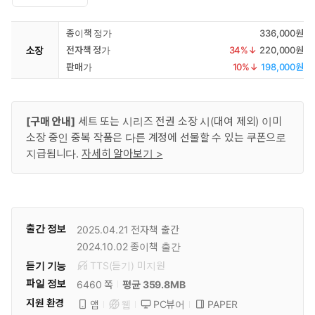
종이책 정가
336,000원
소장
전자책 정가
34
%↓
220,000원
판매가
10
%↓
198,000원
[구매 안내]
세트 또는 시리즈 전권 소장 시(대여 제외) 이미
소장 중인 중복 작품은 다른 계정에 선물할 수 있는 쿠폰으로
지급됩니다.
자세히 알아보기 >
출간 정보
2025.04.21
전자책 출간
2024.10.02
종이책 출간
듣기 기능
TTS(듣기)
미
지원
파일 정보
6460 쪽
평균 359.8MB
지원 환경
PC뷰어
PAPER
앱
웹