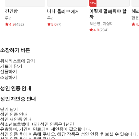
긴긴밤
나나 올리브에게
어떻게 말해줘야 할
해
까
루리
루리
한윤
오은영
,
차상미
4.9
(
452
)
5.0
(
7
)
4
4.9
(
234
)
소장하기 버튼
위시리스트에 담기
카트에 담기
선물하기
소장하기
성인 인증 안내
성인 재인증 안내
닫기
닫기
성인 인증 안내
성인 재인증 안내
청소년보호법에 따라 성인 인증은 1년간
유효하며, 기간이 만료되어 재인증이 필요합니다.
성인 인증 후에 이용해 주세요.
해당 작품은 성인 인증 후 보실 수 있습니다.
성인 인증 후에 이용해 주세요.