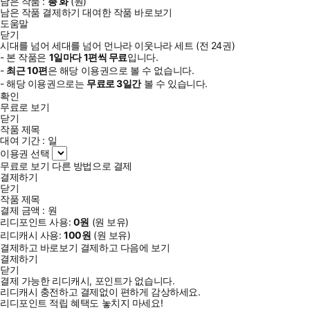
남은 작품 :
총
화
(
원)
남은 작품 결제하기
대여한 작품 바로보기
도움말
닫기
시대를 넘어 세대를 넘어 먼나라 이웃나라 세트 (전 24권)
- 본 작품은
1일
마다
1
편씩 무료
입니다.
-
최근
10편
은 해당 이용권으로 볼 수 없습니다.
- 해당 이용권으로는
무료로
3일
간
볼 수 있습니다.
확인
무료로 보기
닫기
작품 제목
대여 기간 :
일
이용권 선택
무료로 보기
다른 방법으로 결제
결제하기
닫기
작품 제목
결제 금액 :
원
리디포인트 사용:
0
원
(
원 보유)
리디캐시 사용:
100
원
(
원 보유)
결제하고 바로보기
결제하고 다음에 보기
결제하기
닫기
결제 가능한 리디캐시, 포인트가 없습니다.
리디캐시 충전하고 결제없이 편하게 감상하세요.
리디포인트 적립 혜택도 놓치지 마세요!