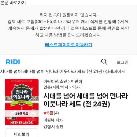
본문 바로가기
인
스
리디 접속이 원활하지 않습니다.
턴
강제 새로 고침(Ctrl + F5)이나 브라우저 캐시 삭제를 진행해주세요.
트
검
계속해서 문제가 발생한다면 리디 접속 테스트를 통해 원인을 파악
색
하고 대응 방법을 안내드리겠습니다.
테스트 페이지로 이동하기
검
리
로그인
색
디
시대를 넘어 세대를 넘어 먼나라 이웃나라 세트 (전 24권) 상세페이지
홈
으
로
어린이/청소년
어린이
이
인문/사회/역사
역사
동
시대를 넘어 세대를 넘어 먼나라
이웃나라 세트 (전 24권)
5
(
4
)
24
권
세트
이원복
저자
김영사
출판
미리보기