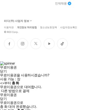
인재채용
리디(주) 사업자 정보
이용약관
개인정보 처리방침
청소년보호정책
사업자정보확인
©
RIDI Corp.
페
인
트
유
틱
이
스
위
튜
톡
스
타
터
브
북
그
램
무료이용권
닫기
무료이용권을 사용하시겠습니까?
사용 가능 :
장
<
>부터
총
화
무료이용권으로 대여합니다.
다른 방법으로 결제
무료이용권
닫기
무료이용권으로
총
화
대여 완료했습니다.